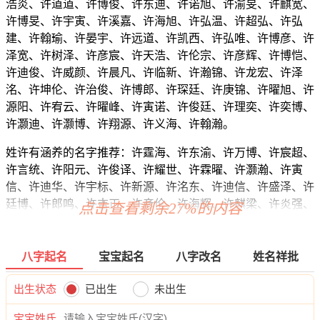
浩炎、许道道、许博俊、许东迪、许诺旭、许渝旻、许麒宽、
许博旻、许宇寅、许溪嘉、许海旭、许弘温、许超弘、许弘
建、许翰瑜、许晏宇、许远道、许凯西、许弘唯、许博彦、许
泽宽、许树泽、许彦宸、许天浩、许伦宗、许彦辉、许博恺、
许迪俊、许威颜、许晨凡、许临新、许瀚锦、许龙宏、许泽
洺、许坤伦、许治俊、许博郎、许琛廷、许庚锦、许曜旭、许
源阳、许宥云、许曜峰、许寅诺、许俊廷、许理奕、许奕博、
许灏迪、许灏博、许翔源、许义海、许翰瀚。
姓许有涵养的名字推荐：许霆海、许东渝、许万博、许宸超、
许言统、许阳元、许俊译、许耀世、许霖曜、许灏瀚、许寅
信、许迪华、许宇标、许新源、许洺东、许迪信、许盛泽、许
廷博、许郎鸣、许吉正、许彦伦、许海辉、许麒梁、许炎强、
点击查看剩余27%的内容
许宽凡、许宸烁、许弘寅、许旭凡、许世盛、许洺崇、许海
颜、许郎柯、许辉瑞、许元海、许翔钦、许秋凡、许石彦、许
泽烁、许海俊、许博译、许瑜奕、许天南、许霆曜、许渝唯、
八字起名
宝宝起名
八字改名
姓名祥批
许源宸、许博释、许尚尊、许炎炎、许源霖、许郎恺、许强
旻、许韶郎、许俊郎、许云俊、许奕嘉、许修伦、许兴源、许
出生状态
已出生
未出生
东言、许庚唯、许浩绍、许博凯、许道海、许泽伦、许昊桦、
宝宝姓氏