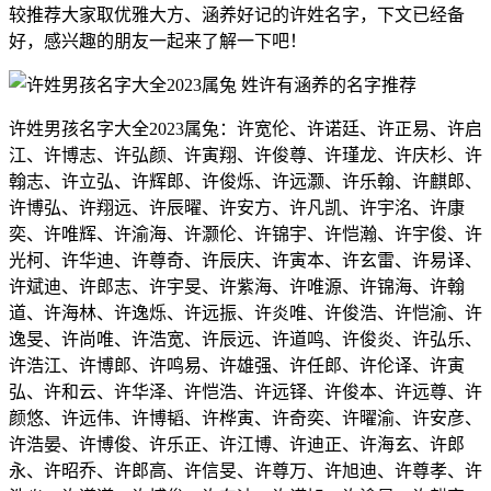
较推荐大家取优雅大方、涵养好记的许姓名字，下文已经备
好，感兴趣的朋友一起来了解一下吧！
许姓男孩名字大全2023属兔：许宽伦、许诺廷、许正易、许启
江、许博志、许弘颜、许寅翔、许俊尊、许瑾龙、许庆杉、许
翰志、许立弘、许辉郎、许俊烁、许远灏、许乐翰、许麒郎、
许博弘、许翔远、许辰曜、许安方、许凡凯、许宇洺、许康
奕、许唯辉、许渝海、许灏伦、许锦宇、许恺瀚、许宇俊、许
光柯、许华迪、许尊奇、许辰庆、许寅本、许玄雷、许易译、
许斌迪、许郎志、许宇旻、许紫海、许唯源、许锦海、许翰
道、许海林、许逸烁、许远振、许炎唯、许俊浩、许恺渝、许
逸旻、许尚唯、许浩宽、许辰远、许道鸣、许俊炎、许弘乐、
许浩江、许博郎、许鸣易、许雄强、许任郎、许伦译、许寅
弘、许和云、许华泽、许恺浩、许远铎、许俊本、许远尊、许
颜悠、许远伟、许博韬、许桦寅、许奇奕、许曜渝、许安彦、
许浩晏、许博俊、许乐正、许江博、许迪正、许海玄、许郎
永、许昭乔、许郎高、许信旻、许尊万、许旭迪、许尊孝、许