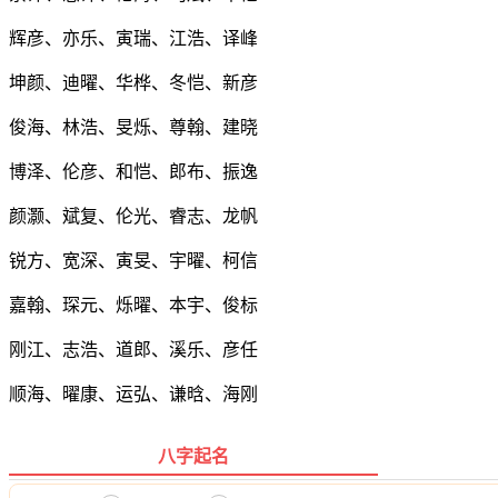
辉彦、亦乐、寅瑞、江浩、译峰
坤颜、迪曜、华桦、冬恺、新彦
俊海、林浩、旻烁、尊翰、建晓
博泽、伦彦、和恺、郎布、振逸
颜灏、斌复、伦光、睿志、龙帆
锐方、宽深、寅旻、宇曜、柯信
嘉翰、琛元、烁曜、本宇、俊标
刚江、志浩、道郎、溪乐、彦任
顺海、曜康、运弘、谦晗、海刚
八字起名