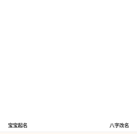
宝宝起名
八字改名