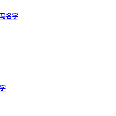
属马名字
字