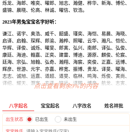
烁龙、海郎、唯奕、曜郎、旭志、瀚健、桦华、新海、博伦、
盛锦、晨晓、伦高、林诚、曜信、钦浩。
2023年男兔宝宝名字好听：
谦江、诺宇、奥浩、威千、韶盛、瑾奕、海恺、易晨、海晓、
启译、启翰、琛辉、郎渝、瀚桦、照曜、云华、瀚凡、恺伦、
华辉、译俊、诚烁、曜旻、郎寅、弘兴、南郎、译弘、弘俊、
康廷、海迪、翰嘉、正奕、建雷、博迪、源原、麒俊、伦宸、
廷海、宗弘、旭翰、弘奇、瀚翔、海宸、奕俊、正嘉、远博、
辉彦、世游、元宇、亦嘉、桦宽、振博、贵龙、译旻、曜海、
志志、诚旭、运嘉、道超、道旻、临林、鸣海、烁俊、寅尚、
译绍、耀天、灏宽、玄泽、铭远、译曜、博彦、航龙、志寅、
点击查看剩余9%的内容
啸翰、天麒、杭泽、海博、枝鸣、旻南、秋向、彦龙、炎弘、
浩颜、强安、旭超、聪旻、译海、琛高、曜麒、奕潮、逸弘、
诚廷、启云、岳正、裕炎、亦俊、晨泽、谦唯、西渝、渝璋、
八字起名
宝宝起名
八字改名
姓名祥批
源厚、帆岩、迪庚、怀源、麒曜、健瀚、旻正、江南、云伦、
铭清、原宇、柯凯、牧宁、译海、俊炎、凯宸、毅泽、奕奕、
出生状态
已出生
未出生
昊高、俊俊、海方、吟泽、锦远、海伦、绍旻、龙道、俊理、
宝宝姓氏