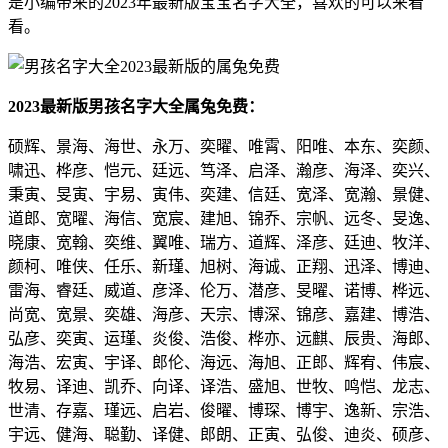
是小编带来的2023年最新版宝宝名字大全，喜欢的可以来看
看。
2023最新版男孩名字大全属兔免费：
硕辉、景海、海世、永万、奕曜、唯霄、阳唯、本东、奕颜、
啸迅、桦彦、恺元、廷远、笃泽、启泽、瀚彦、海泽、奕兴、
秉寅、旻寅、宇易、寅伟、奕建、信廷、宽泽、宽瀚、景健、
道郎、宽曜、海信、宽宸、建旭、锦乔、宗帆、远冬、旻逸、
晓康、宽翰、奕维、翼唯、瑞方、道辉、泽彦、廷迪、牧洋、
颜柯、唯侠、任乐、新瑾、旭树、海诚、正翔、迅泽、博迪、
雷海、睿廷、威道、彦泽、伦万、潜彦、旻曜、诺博、桦远、
尚宽、宽景、奕雄、海彦、天宗、博深、锦彦、嘉建、博浩、
弘彦、奕寅、运瑾、炎俊、浩俊、桦亦、远麒、辰贵、海郎、
海浩、宏寅、宇译、郎伦、海远、海旭、正郎、辉宥、伟宸、
牧易、译迪、凯乔、向译、译浩、盛旭、世牧、鸣恺、龙志、
世清、存嘉、瑾远、启岩、俊曜、博琛、博宇、逸新、宗浩、
宇远、健海、聪勤、译健、郎朗、正寅、弘俊、迪炎、硕彦、