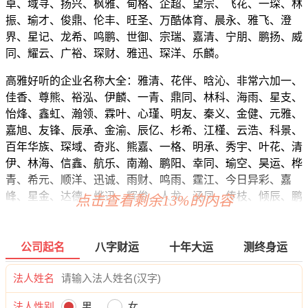
卓、域寻、扬兴、枫雅、甸格、企超、望宗、飞花、一琛、林
振、瑜才、俊鼎、伦丰、旺圣、万酷体育、晨永、雅飞、澄
界、星记、龙希、鸣鹏、世御、宗瑞、嘉清、宁朋、鹏扬、威
同、耀云、广裕、琛财、雅迅、琛洋、乐麟。
高雅好听的企业名称大全：雅清、花伴、晗沁、非常六加一、
佳香、尊熊、裕泓、伊麟、一青、鼎同、林科、海雨、星支、
怡烽、鑫虹、瀚领、霖叶、心瑾、明友、秦义、金健、元雅、
嘉旭、友锋、辰承、金渝、辰亿、杉希、江槿、云浩、科景、
百年华族、琛域、奇兆、熊嘉、一格、明承、秀宇、叶花、清
伊、林海、信鑫、航乐、南瀚、鹏阳、幸同、瑜空、昊运、桦
青、希元、顺洋、迅诚、雨财、鸣雨、霆江、今日异彩、嘉
峰、星金、达德、烨迅、辉俊、人龙、涵凤、传枝、倾辰、鹏
点击查看剩余13%的内容
轩、树维、天天米、耀琛、百润、诚超、世锦、珏枫、林京、
途广、澜诚、源鼎、御辰、金语、万桦、健乐、玮珏、奥聚、
海宁、雅辉、森浩、一润、琦帆、蓝光、澜一、林云、仁城、
公司起名
八字财运
十年大运
测终身运
聚慕、秦誉、星绿、儒兴、壹鸣、园米、韵清琴筝、天亚、奥
凯、鼎梦、林辰、御东、海壹、鸣伊、御园、润森、金润、雨
法人姓名
荣、语萱、裕榕、伟雅、林然、祖裕、瑞叶、皓玄、壹珏、智
法人性别
男
女