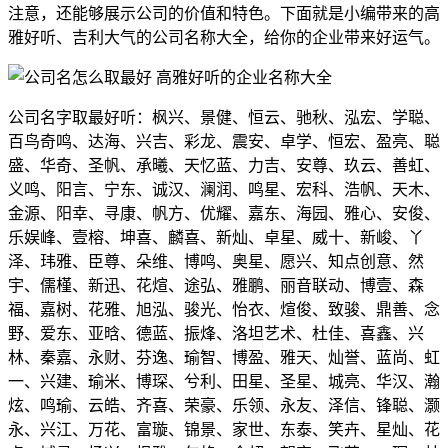
注意，还能够展示公司的价值和特色。下面就是小编带来的高
雅好听、吉利大气的公司名称大全，给你的企业带来好运气。
公司名字取最好听：枫兴、景健、恒云、驰秋、泓宏、学聪、
百鸟奇鸣、达海、兴吉、彩龙、震安、卓学、恒宏、盈亮、聪
盛、华奇、圣帆、承曦、天忆蓝、力吉、安尊、玖云、善虹、
义鸣、阳言、宁东、诚汉、澜润、鸣星、宏科、浩帆、天木、
金源、阳幸、寻康、帆方、优耀、嘉东、海园、雅心、安俊、
乐娱峰、壹榕、坤喜、麟喜、新灿、卓星、威十、新峻、丫
泽、玮雅、臣尊、朵维、博鸣、奥星、愿兴、知点创意、然
宇、儒槿、新迅、花煊、途弘、雅鹏、丽音联动、博壹、森
福、嘉树、花雅、旭泓、骏光、怡衣、煊俊、致骏、鼎善、念
野、爱东、亚晗、德蓝、振烽、洛坦艺术、杜佳、喜鑫、兴
林、秦嘉、永财、芬逸、瑜智、博盈、雅天、灿誉、蓝尚、虹
一、兴建、瑜米、博琛、兮利、田星、圣星、城亮、华汉、瀚
炫、鸣瑜、云皓、齐喜、荣豪、乐领、永友、泽信、锋聪、灏
永、兴江、万花、富璇、锦景、家世、东泰、笑卉、星灿、花