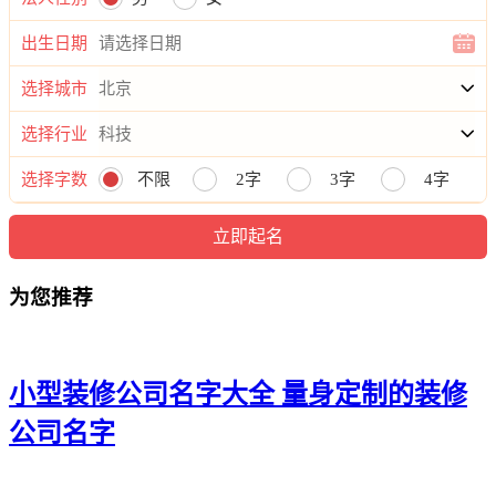
鼎、誉意、平雅、成浚、阳彬、一御、誉星、利信、达木、雪
科、草源、源永、凰树、槿乐、海雅、泰珏、半杜、骏楚、丽
出生日期
旭、瀚馨、格秀。
选择城市
选择行业
选择字数
不限
2字
3字
4字
为您推荐
小型装修公司名字大全 量身定制的装修
公司名字