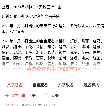
立春：2023年2月4日 / 天运五行：金
用神：喜用神:火 / 守护者:文殊菩萨
2023年11月16日出生的宝宝五行命运为：五行缺金火、八字偏
弱、八字喜火。
2023年11月16日出生的宝宝起名字推荐：妍妙、曦菲、珞慕、
唯影、甜琦、芊悦、梵恬、知诗、楚书、语新、珍桐、楚媛、
依诗、灵甜、雯净、洛昕、淼诗、筱梓、依夏、芊采、倩萱、
蕾佳、熙晓、影璐、蓓俪、秋晴、茵昕、洛虞、甯淼、旋芷、
卿甜、菡虹、沛馥、琳珞、虞万、琼华、洁兮、熙姗、晓雯、
点击查看剩余19%的内容
梓妤、靖爱、奕如、静优、江兮、云唯、妤蓝、含嫣、梦昕、
卿兮、婉颖、新卿、旋蕾、甯悠、舒静、珠如、琦梵、萱慧、
卿雅、紫林、影紫、晓知、黛晓、熙依、翾榆、妤淼、梓龄、
八字起名
宝宝起名
八字改名
姓名祥批
林芙、萱璇、晓雨、昊兮、桂佑、影爱、菡灵、缘妮、琛牧、
海琦、乐灏、志任、昀俊、海琛、旭世、译华、江唯、振岩、
出生状态
已出生
未出生
辉彦、曜海、昊海、炎远、寅翰、伟耀、浩天、宇正、彦云、
嘉东、易海、浩晓、华旻、廷宽、翰戈、诚诚、奕奕、洋宽、
宝宝姓氏