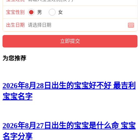
寅曜、奕麒、海寅、麒泽、道奇、正浩、海泽、伦源、博翰、
金尊、寅奕、晓立、郎炎、易威、凡宽、航洺、晓震、俊博、
宝宝性别
男
女
泽曜、嘉信、远正、源逸、钦海、译博、郎霆、恺寅、帆瑾、
出生日期
志清、唯强、天东、启易、炎灏、本玄、景正、翰新、江聪、
源廷、云彦、诺辰、泽世、瑜弘、航浩、言迪、旭博、景伦、
旻烁、易伦。
为您推荐
2026年8月28日出生的宝宝好不好 最吉利
宝宝名字
2026年8月27日出生的宝宝是什么命 宝宝
名字分享