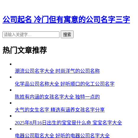
【晨光】：这个名字象征着新的一天的开始和创新的力
量，"晨光"代表清晨的希望和活力。
公司起名 冷门但有寓意的公司名字三字
【艺雅】：这个名字融合了艺术和雅致，强调了设计的美感和
创意。
搜索
【星际探索】：这个名字将"星际"和"探索"结合在一起，传达
热门文章推荐
了公司在科技领域的探索精神和追求。
【青青绿意】：这个名字将"青青"和"绿意"结合在一起，"青
青"代表生机勃勃和新鲜，"绿意"传达了公司在农业和生态领
潮流公司名字大全 时尚洋气的公司名称
域的专注和愿景。
化学品公司名称大全 好听顺口的化工公司名字
陈姓有内涵的女孩名字大全 独特一点的
大气的女生名字 精选有涵养女孩名字分享
2025年8月16日出生的宝宝是什么命 宝宝名字大全
电器公司取名大全 好听的电器公司名字大全