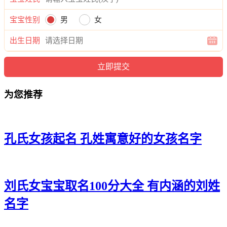
俪馥、范梦依、范娅虹、范舒欣、范若紫、范滢诗、范妙恬、
宝宝性别
男
女
范甯悦、范然波、范姝乐、范旋采、范影姿、范梦影、范姗
映、范冰昕、范珞娇、范希淼、范洛蓉、范姿知、范璇希、范
出生日期
荣如、范影颍、范瑶灵、范冉涵、范紫知、范妤君、范依叶、
范莉婧、范蕾娴、范旋瑶、范嫦姗、范云梦、范婉晓、范恬
婉、范虹滢、范馥歆、范璇紫、范安妍、范儿秋。
为您推荐
孔氏女孩起名 孔姓寓意好的女孩名字
刘氏女宝宝取名100分大全 有内涵的刘姓
名字