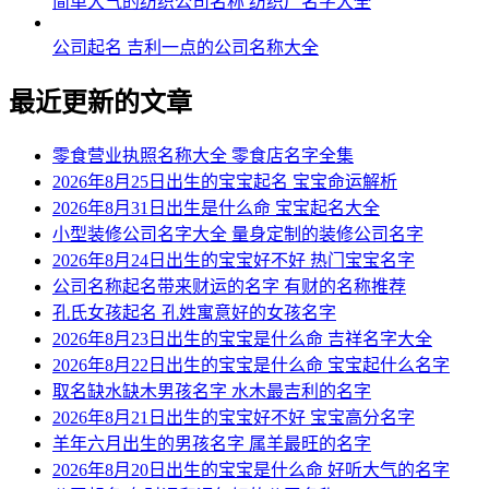
简单大气的纺织公司名称 纺织厂名字大全
公司起名 吉利一点的公司名称大全
最近更新的文章
零食营业执照名称大全 零食店名字全集
2026年8月25日出生的宝宝起名 宝宝命运解析
2026年8月31日出生是什么命 宝宝起名大全
小型装修公司名字大全 量身定制的装修公司名字
2026年8月24日出生的宝宝好不好 热门宝宝名字
公司名称起名带来财运的名字 有财的名称推荐
孔氏女孩起名 孔姓寓意好的女孩名字
2026年8月23日出生的宝宝是什么命 吉祥名字大全
2026年8月22日出生的宝宝是什么命 宝宝起什么名字
取名缺水缺木男孩名字 水木最吉利的名字
2026年8月21日出生的宝宝好不好 宝宝高分名字
羊年六月出生的男孩名字 属羊最旺的名字
2026年8月20日出生的宝宝是什么命 好听大气的名字