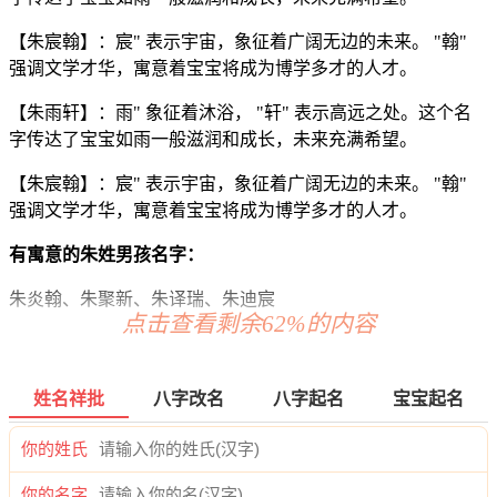
【朱宸翰】：宸" 表示宇宙，象征着广阔无边的未来。 "翰"
强调文学才华，寓意着宝宝将成为博学多才的人才。
【朱雨轩】：雨" 象征着沐浴， "轩" 表示高远之处。这个名
字传达了宝宝如雨一般滋润和成长，未来充满希望。
【朱宸翰】：宸" 表示宇宙，象征着广阔无边的未来。 "翰"
强调文学才华，寓意着宝宝将成为博学多才的人才。
有寓意的朱姓男孩名字：
朱炎翰、朱聚新、朱译瑞、朱迪宸
点击查看剩余62%的内容
朱梁廷、朱虎易、朱伦弘、朱金恺
朱建凯、朱新俊、朱琦迪、朱烁彦
姓名祥批
八字改名
八字起名
宝宝起名
朱弘嘉、朱硕远、朱颜满、朱宗翰
你的姓氏
朱海拓、朱源诺、朱博颜、朱千云
你的名字