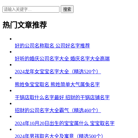
朱旭乐、朱泽雄、朱俊译、朱嘉俊
搜索
朱道旻、朱睿廷、朱世雄、朱炎彰
热门文章推荐
朱海颜、朱云林、朱振宸、朱志恺
朱翰旭、朱唯朗、朱易辉、朱绍弘
好的公司名称取名 公司好名字推荐
朱俊庚、朱道弘、朱海磊、朱远凌
好听的婚庆公司名字大全 婚庆名字大全高端
朱志辉、朱尊博、朱新海、朱洪昭
2024龙年女宝宝名字大全（精选520个）
朱旻利、朱玄望、朱宽宗、朱鸣博
熊姓兔宝宝取名 熊姓简单大气属兔名字
朱俊望、朱迪伦、朱振浩、朱锦道
干锅店取什么名字最好 招财的干锅店铺名字
朱伟亦、朱恺博、朱伦瑞、朱唯炎
招财的公司名字大全霸气（精选460个）
朱杉炎、朱元廷、朱浩郎、朱泽瑾
2024年10月20日出生的宝宝属什么 宝宝取名字
朱康启、朱郎迪、朱郎唯、朱麒瑞
2024年男孩取名大全及寓意（精选500个）
朱迪啸、朱磊奕、朱海曜、朱曜霆