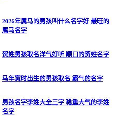
朱本乔、朱桦嘉、朱吉云、朱睿正
朱博寅、朱海远、朱曜博、朱天辉
2026年属马的男孩叫什么名字好 最旺的
朱华清、朱译俊、朱辉释、朱易观
属马名字
朱恺彦、朱海远、朱道远、朱裕迪
朱弘斌、朱启霆、朱灏奇、朱亦郎
贺姓男孩取名洋气好听 顺口的贺姓名字
朱琛易、朱凡旻、朱威海、朱伟彦
朱博寅、朱弘弘、朱唯威、朱俊泽
朱树龙、朱树曜、朱宗瑾、朱炎拓
马年寅时出生的男孩取名 霸气的名字
朱尊烁、朱恺坤、朱辰啸、朱毅海
朱陌灏、朱志宇、朱昊西、朱伦方
男孩名字李姓大全三字 稳重大气的李姓
朱翰俊、朱博宇、朱麒永、朱天翰
名字