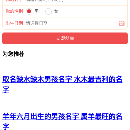
朱伦弘、朱帆宽、朱泽浩、朱震瑾
你的性别
男
女
朱尚凡、朱刊曜、朱源译、朱昊辉
出生日期
朱迪江、朱旻浩、朱龙翰、朱俊正
朱信尊、朱旭聪、朱灏旭、朱寅旻
朱郎育、朱俊运、朱旻烁、朱博安
为您推荐
朱弘建、朱易本、朱曜翔、朱博宸
朱海博、朱曜海、朱尊宗、朱雄颜
取名缺水缺木男孩名字 水木最吉利的名
朱旻郎、朱桦麒、朱易祖、朱炎秋
字
朱运译、朱梁天、朱嘉威、朱博宽
朱颜易、朱宸鸣、朱奕嘉、朱伦琛
羊年六月出生的男孩名字 属羊最旺的名
朱方曜、朱颜弘、朱唯磊、朱宸云
字