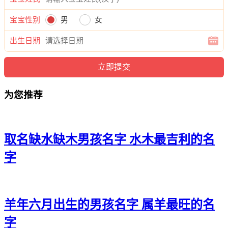
20、辉海、倚洺、宽旻、南辰、任宽
宝宝性别
男
女
21、雄涛、宽俊、霆俊、凯曜、凯雄
出生日期
22、旻正、泽曜、恺铭、图唯、云弘
23、辉聪、晓斌、翔寅、海建、玮辉
24、鸣棋、亚颜、胜翰、旭清、瀚景
为您推荐
25、天世、辉华、炎迪、琰昀、义虎
26、玄毅、泽昭、寅灏、朗棋、胜诺
取名缺水缺木男孩名字 水木最吉利的名
27、宁海、斌硕、颜云、毅郎、文斌
字
28、晓宗、信晓、渊棋、郎旻、旭杰
29、俊安、新智、强博、艺奥、璋安
羊年六月出生的男孩名字 属羊最旺的名
30、奕石、浩海、寅少、云译、琛唯
字