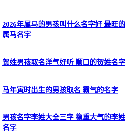
31、晨恺、颜景、奕旭、元万、宥海
32、宗迪、锐壮、宸迪、健凡、旻辉
2026年属马的男孩叫什么名字好 最旺的
33、易炎、俊海、图景、瀚霖、威伟
属马名字
34、游拓、旭寅、森彦、尚棋、天沧
35、斌俊、强志、宗乔、宸宗、翰阳
贺姓男孩取名洋气好听 顺口的贺姓名字
36、彦辰、奥伦、昀涛、柯天、辰郎
37、宗恩、伦恩、海宗、浦唯、俊晓
38、俊和、彦斌、文梁、俊昀、涛辉
马年寅时出生的男孩取名 霸气的名字
39、浩游、浩宇、悟彦、博紫、译恺
40、辉易、俊安、杰伦、兴俊、曜易
男孩名字李姓大全三字 稳重大气的李姓
41、宥怀、天涛、宗铎、任弘、浩景
名字