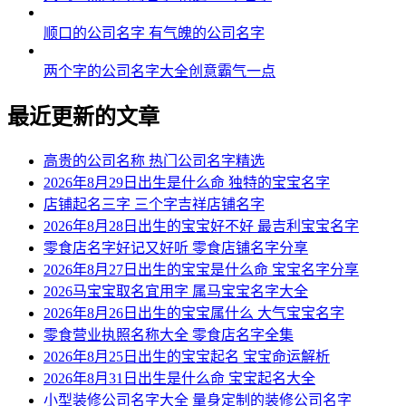
顺口的公司名字 有气魄的公司名字
54、旭兴、宇昊、源郎、铎声、邦灏
55、浩华、旻晏、宗郎、渊诚、凯琛
两个字的公司名字大全创意霸气一点
56、伦汉、旭铎、翔俊、吟凯、俊凡
最近更新的文章
57、宗嘉、辰磊、邦卓、游博、琛俊
高贵的公司名称 热门公司名字精选
58、译伟、清健、建清、琰霆、秦均
2026年8月29日出生是什么命 独特的宝宝名字
店铺起名三字 三个字吉祥店铺名字
59、羽纶、亦景、南宇、宁博、安寅
2026年8月28日出生的宝宝好不好 最吉利宝宝名字
零食店名字好记又好听 零食店铺名字分享
60、银吉、宁郎、旭聪、旭洋、铭曜
2026年8月27日出生的宝宝是什么命 宝宝名字分享
61、朗鹤、俊宽、瀚聚、谦伦、恺棋
2026马宝宝取名宜用字 属马宝宝名字大全
2026年8月26日出生的宝宝属什么 大气宝宝名字
62、思旻、若玮、正世、恒麒、游迪
零食营业执照名称大全 零食店名字全集
2026年8月25日出生的宝宝起名 宝宝命运解析
63、炎庚、晨景、翰威、鹤盛、梁炎
2026年8月31日出生是什么命 宝宝起名大全
64、吉晨、铎壤、宗厚、海俊、聪奕
小型装修公司名字大全 量身定制的装修公司名字