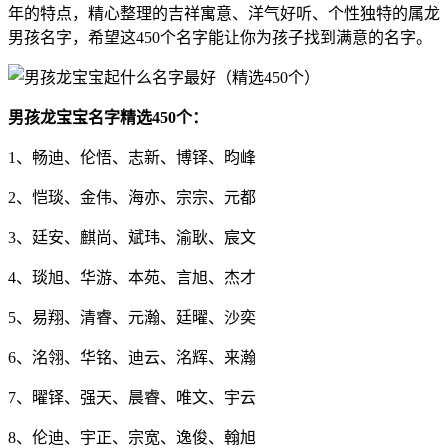
年的特点，精心整理的吉祥寓意、洋气好听、个性独特的属龙
男孩名字，希望这450个名字能让你为孩子找到满意的名字。
男孩龙宝宝名字精选450个：
1、畅迪、伦悟、志新、博铎、昀峰
2、恺琰、金伟、海亦、宗宗、元都
3、廷安、麒尚、斌玮、渝耿、宸文
4、琰旭、华游、本苑、言旭、杰才
5、易翔、清睿、元瀚、廷曜、沙奕
6、洺翎、华铭、迪云、洺辉、来瀚
7、曜铎、强天、晨睿、唯文、宇云
8、伦迪、宇正、宗宽、逸俊、翰旭