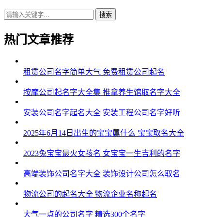
42、金奕、曜航、宸迪、棋晗、曜源
搜索
43、辉锦、铭辉、正琰、本梁、硕鸣
热门文章推荐
44、斌泽、秦弘、恺晗、霆枝、棋旻
45、硕天、曜浩、翰新、吉弘、寅凯
租赁公司名字简单大气 免费租赁公司起名
46、辉景、威迅、汉南、辉伦、旭辰
按摩公司起名字大全集 推拿养生馆取名字大全
47、辉伟、铭弘、海瑞、辉石、恺涛
安装公司名字起名大全 安装工程公司名字好听
48、洺源、尊奕、信胜、方俊、聪译
2025年6月14日出生的宝宝属什么 宝宝取名大全
49、恺韬、辉天、尊奕、旭梁、尚勋
2023兔宝宝最火女孩名 女宝宝一生吉利的名字
50、世海、云云、寅锦、锦恺、颜顷
高端装饰公司名字大全 装饰设计公司怎么取名
51、翔颜、健彦、海本、奕泽、海宗
物流公司的起名大全 物流企业名称起名
52、岳桦、杭辰、天辉、源亦、万伦
大气一点的公司名字 精选300个名字
53、郎茂、伟旭、宁杰、唯俊、伦天