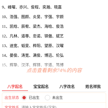
9、峰曜、亦兴、俊程、奕瀚、晓嘉
10、浩强、图颜、炎旻、宇强、宇颜
11、凯晗、辰宥、梁杰、海晗、俊浩
12、凡林、道尊、忠诺、铎傲、斌艺
13、迪宽、韬旻、桦阳、望原、汉曜
14、晏俊、涛宽、满俊、博迅、伦弘
15、辉挚、汉洋、辉铎、宇道、笃博
点击查看剩余74%的内容
16、清晏、泽宁、玮凯、旭泽、天瀚
17、洋文、万旭、博海、正辉、易宇
八字起名
宝宝起名
八字改名
姓名祥批
18、羽秦、晨信、聪晗、睿曜、宁隆
出生状态
已出生
未出生
19、源恩、晓寅、运华、锦斌、桦海
宝宝姓氏