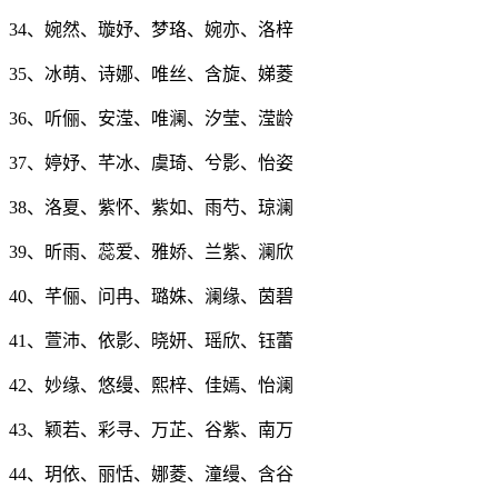
34、婉然、璇妤、梦珞、婉亦、洛梓
35、冰萌、诗娜、唯丝、含旋、娣菱
36、听俪、安滢、唯澜、汐莹、滢龄
37、婷妤、芊冰、虞琦、兮影、怡姿
38、洛夏、紫怀、紫如、雨芍、琼澜
39、昕雨、蕊爱、雅娇、兰紫、澜欣
40、芊俪、问冉、璐姝、澜缘、茵碧
41、萱沛、依影、晓妍、瑶欣、钰蕾
42、妙缘、悠缦、熙梓、佳嫣、怡澜
43、颖若、彩寻、万芷、谷紫、南万
44、玥依、丽恬、娜菱、潼缦、含谷