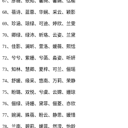
67、彦薇、依知、馨绮、馨娴、恬榆
68、蓓诗、蓝蓉、华娴、采云、颖影
69、珍涵、琼绿、可迪、婷欣、兰雯
70、卿绿、绿沛、昕珞、云姿、兰黛
71、佳影、澜昕、萱洛、媛薇、熙恬
72、兮兮、紫姗、兮菡、淼姿、听妍
73、知林、慧卿、夏梓、可兰、俪瑶
74、舒媛、缘采、悠南、万莉、荣静
75、盼璐、双悦、兮虞、云嫦、姗琼
76、俪绿、诗姗、黛菲、俪菱、亦欣
77、婉澜、姝蓓、盼云、静思、媛惜
78、兰南、碧莉、媛菲、然滢、怡龄