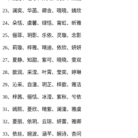
23、澜奕、华菡、卿含、晓晓、婧欣
24、朵恬、虞馨、绿恬、甯虹、昕雅
25、俪菲、玥影、乐依、灵璇、念影
26、莉璇、梓雅、晴迪、依欣、妍妍
27、夏静、知甜、紫可、晓晓、雯双
28、歆润、采滢、叶霄、莹奕、婷琳
29、沁采、自潼、玥芷、梓歆、雅洁
30、梓茜、俪恬、冰滢、紫秋、兮依
31、嫣熙、菱欣、晴紫、澜潼、雅虞
32、菱丽、依玥、云琼、妍蕾、雅卿
33、依丝、婉波、涵芊、娴诗、杏问