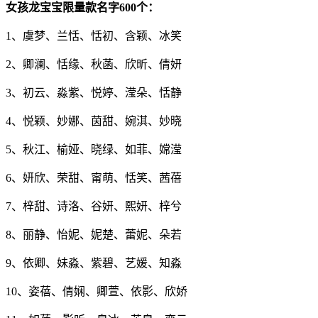
女孩龙宝宝限量款名字600个：
1、虞梦、兰恬、恬初、含颖、冰笑
2、卿澜、恬缘、秋菡、欣昕、倩妍
3、初云、淼紫、悦婷、滢朵、恬静
4、悦颖、妙娜、茵甜、婉淇、妙晓
5、秋江、榆娅、晓绿、如菲、嫦滢
6、妍欣、荣甜、甯萌、恬笑、茜蓓
7、梓甜、诗洛、谷妍、熙妍、梓兮
8、丽静、怡妮、妮楚、蕾妮、朵若
9、依卿、妹淼、紫碧、艺媛、知淼
10、姿蓓、倩娴、卿萱、依影、欣娇