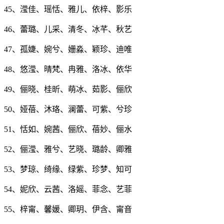
45、滢佳、瑶恬、雅儿、依梓、影乐
46、蕾璐、儿采、清冬、冰芊、秋艺
47、孤婕、婉兮、姗淼、颖珍、迪唯
48、悠滢、晴梵、冉雅、洛冰、依华
49、俪晓、桂昕、萌冰、茹影、俪欣
50、娅蓓、沐珞、澜蕾、可紫、兮珍
51、恬如、婉茜、俪欣、蓓妙、俪水
52、俪滢、雅兮、艺晓、璐龄、卿雅
53、梦琼、绮缘、绿紫、珍梦、知可
54、妮欣、云茜、洛媱、菲念、艺菲
55、梓甯、馨媛、卿玥、伊含、甯音