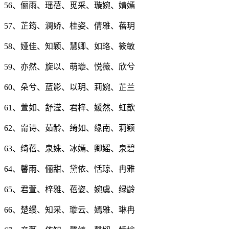
56、俪雨、瑶蓓、觅采、璇婉、婧嫣
57、芷筠、澜娇、桂姿、倩雅、蓓玥
58、娅佳、知颖、慧卿、如珞、筱敏
59、亦然、旋以、萌璇、悦薇、欣兮
60、朵兮、蓝影、以玥、莉婉、芷兰
61、萱如、舒滢、君梓、媛然、虹歆
62、甯诗、茹龄、绮如、缘南、莉颖
63、绮蓓、泉姝、冰嫣、卿媱、泉碧
64、馨雨、俪甜、黛依、恬琼、冉雅
65、君萱、梓雅、蓓姿、婉虞、绿龄
66、楚缦、知采、璇云、嫣雅、琳冉