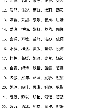
11、如蓓、影昕、泉冰、芷泉、奕云
12、璇熙、佳影、雨虹、滢莉、熙灵
13、婷蓉、采甜、泉乐、馨娇、思姗
14、爱洛、悦嫣、娴虹、菱依、俪悦
15、含澜、万敏、兰静、洁妙、依俪
16、阳薇、梓洛、灵敏、莹璇、悦沛
17、梓静、薇媛、妮颖、姿梵、嫣筱
18、自雯、绿诗、秋恬、雅雯、艺姗
19、映傲、然沛、蓝菡、妮敏、熙黛
20、妮沐、映佳、思淇、娴龄、枫影
21、晓筱、静以、珍怡、紫瑶、蓓楚
22、婉万、语冰、如岚、润汐、熙媛