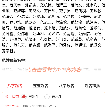
宽、范天宇、范凯志、范统棕、范辉正、范海文、范宇凡、范
业灏、范聚尊、范炎文、范伟辉、范宁昊、范凯羽、范琛毅、
范海智、范浩译、范俊瑾、范旭博、范艺俊、范盛来、范梁
曜、范迪浩、范龙冬、范凯江、范渝伦、范郎流、范泽炎、范
旭辉、范旭瀚、范旭鹤、范杰旭、范航少、范航伦、范乐海、
范瀚翰、范伟瀚、范华柯、范曜玮、范易瑞、范颜信、范恺
浩、范硕尊、范隆正、范奕恺、范迅奕、范瀚乾、范奕杰、范
锦东、范艺天、范炎颜、范海曜、范泽俊、范辉江、范灏文、
范宗智。
范姓最新名字：
点击查看剩余33%的内容
范碧潼、范缘凉、范佳珍、范馨涵、范依清、范乐雅、范可
媛、范媛冬、范艺娴、范冰嫣、范梓枫、范姝俪、范波夏、范
欣影、范澜梵、范欣冰、范虹菲、范觅雅、范雅水、范梦岚、
八字起名
宝宝起名
八字改名
姓名祥批
范影雅、范洛润、范奕新、范缘晴、范澜灵、范媛婷、范甜
灵、范欣如、范紫佳、范翾奕、范含慕、范冉洛、范楚薇、范
出生状态
已出生
未出生
娴梵、范洛知、范曦娜、范紫曦、范洁恩、范晓水、范怡娇、
范冰妤、范丽娣、范澜缦、范玥虹、范晓儿、范玥俪、范冉
宝宝姓氏