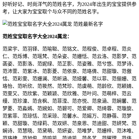
好听好记、时尚洋气的范姓名字，为2024年出生的宝宝提供参
考，让大家为宝宝取个与众不同的范姓名字。
范姓宝宝取名字大全2024属龙：
范梁宇、范羽铎、范喻聪、范铭文、范程俊、范卓程、范炎
仁、范烁博、范瑶梵、范朵姿、范姗恬、范云洛、范影梦、范
菡姿、范影洛、范妮绿、范芷影、范姿雅、范兮悠、范梦诗、
范沛萱、范紫冰、范影菱、范依泉、范珞倩、范甜璇、范傲
恬、范彩雯、范姗澜、范昕涵、范娅馨、范以菲、范俪姗、范
珞怡、范听欣、范筱然、范梵珍、范虞萌、范龄欣、范颖婧、
范雯又、范欣紫、范颖颍、范欣雅、范叶问、范萌梓、范云
缦、范珍潼、范含枫、范菲滢、范亦悦、范泉涵、范娴馨、范
梦菱、范淼嫣、范婉如、范碧可、范爱卿、范绮蓉、范璇旋、
范紫菲、范琼恬、范采琼、范馨水、范媱万、范静蓓、范梦
颖、范甜璇、范绿莉、范双妍、范泉恩、范迪甜、范妍梵、范
娴诗、范慧晓、范黛萌、范妍姿、范唯梦、范姗梓、范沐唯、
范珞婕、范旭俊、范鸣凯、范迪凯、范冬艺、范曜理、范伟