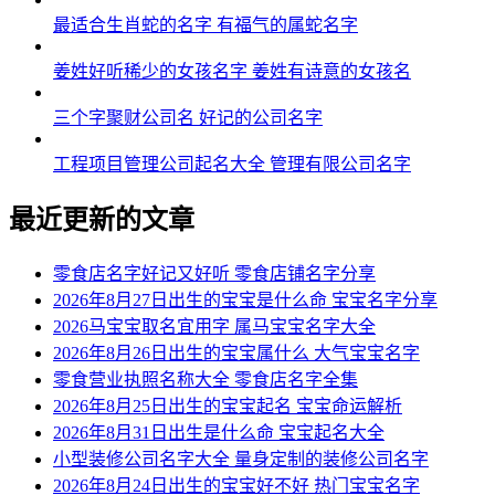
最适合生肖蛇的名字 有福气的属蛇名字
姜姓好听稀少的女孩名字 姜姓有诗意的女孩名
三个字聚财公司名 好记的公司名字
工程项目管理公司起名大全 管理有限公司名字
最近更新的文章
零食店名字好记又好听 零食店铺名字分享
2026年8月27日出生的宝宝是什么命 宝宝名字分享
2026马宝宝取名宜用字 属马宝宝名字大全
2026年8月26日出生的宝宝属什么 大气宝宝名字
零食营业执照名称大全 零食店名字全集
2026年8月25日出生的宝宝起名 宝宝命运解析
2026年8月31日出生是什么命 宝宝起名大全
小型装修公司名字大全 量身定制的装修公司名字
2026年8月24日出生的宝宝好不好 热门宝宝名字