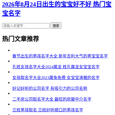
2026年8月24日出生的宝宝好不好 热门宝
宝名字
搜索
热门文章推荐
春节出生的男孩名字大全 新年吉利大气的男宝宝名字
孔姓女孩名字大全2024属龙 姓孔属龙女宝宝名字
女孩取名字大全2023属兔免费 女宝宝清雅的名字
好记好听的公司名字 有吸引力的公司名称
二手房公司取名字大全 最旺的房屋中介名字
兰姓男孩取名 兰姓好听顺口的男孩名字