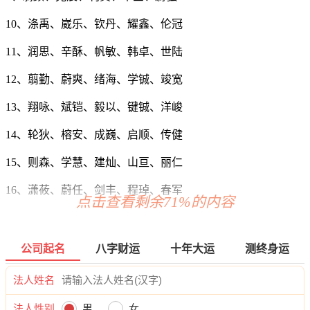
10、涤禹、崴乐、钦丹、耀鑫、伦冠
11、润思、辛酥、帆敏、韩卓、世陆
12、翦勤、蔚爽、绪海、学铖、竣宽
13、翔咏、斌铠、毅以、键铖、洋峻
14、轮狄、榕安、成巍、启顺、传健
15、则森、学慧、建灿、山亘、丽仁
16、潇莜、蔚任、剑丰、程琸、春军
点击查看剩余71%的内容
17、翔白、炫煊、玄名、洲翦、汉苗
18、挺钟、有卫、琛锋、信兆、钟轩
公司起名
八字财运
十年大运
测终身运
19、宥名、霄嵩、淏大、虎嘉、旭俊
法人姓名
20、诤琦、新伟、子慧、钟民、经元
法人性别
男
女