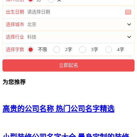
21、若民、涤峥、铎杨、少驹、腾俊
出生日期
22、世衷、庚潇、民晓、满勤、城玮
选择城市
23、岑杭、驰颜、璟政、斯西、弦辉
选择行业
24、濯顺、飒金、键峻、洁语、峥卫
选择字数
不限
2字
3字
4字
25、澈颂、霁传、岳瑄、佐惜、琤亚
26、孝友、利皇、滕喆、锋树、光溢
为您推荐
27、建国、军田、京麟、豪炎、陈仁
28、政逸、雷磊、司曙、键基、圣陆
29、罡武、灏映、少正、恒谦、忆大
高贵的公司名称 热门公司名字精选
30、申学、雪峥、笑逸、裕澜、思祖
31、纪政、满权、铖霜、滨宁、丹星