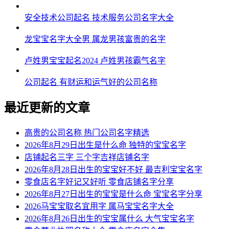
54、毅格、辰峰、腾歆、铸捷、劲仪
安全技术公司起名 技术服务公司名字大全
55、沈中、浩良、惜崴、祖承、喆有
龙宝宝名字大全男 属龙男孩富贵的名字
56、冠艾、煊华、崇帅、驰叶、贤赫
卢姓男宝宝起名2024 卢姓男孩霸气名字
57、炅寒、民昆、灏翔、迪光、豪杰
公司起名 有财运和运气好的公司名称
58、嵩冀、虹曜、韵为、琥琦、焕冬
59、民汉、贝敏、格森、泉峰、帆峥
最近更新的文章
60、衡博、群狄、星秦、子琥、群琳
高贵的公司名称 热门公司名字精选
61、志权、伊宥、智飙、超树、贝熙
2026年8月29日出生是什么命 独特的宝宝名字
店铺起名三字 三个字吉祥店铺名字
62、为杨、粤豪、澄菲、馨雨、业世
2026年8月28日出生的宝宝好不好 最吉利宝宝名字
零食店名字好记又好听 零食店铺名字分享
63、滨巴、军依、语申、羽克、镇成
2026年8月27日出生的宝宝是什么命 宝宝名字分享
64、惟祥、汉国、元宵、弘赫、斌晁
2026马宝宝取名宜用字 属马宝宝名字大全
2026年8月26日出生的宝宝属什么 大气宝宝名字
65、鸿豪、旭乐、啸孝、吴啸、译昮