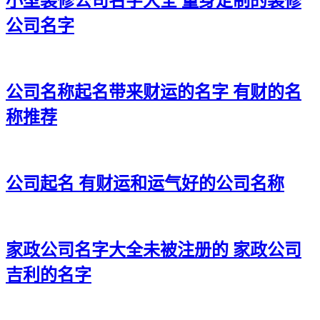
小型装修公司名字大全 量身定制的装修
32、濮鹏、苗朗、佳征、裕潇、达庭
公司名字
33、宸畅、豫坦、仲晖、行键、峻昆
34、丽驹、宥田、依颀、桦奋、冠嵩
公司名称起名带来财运的名字 有财的名
35、杨萌、康艺、臣琮、浚琤、酥栋
称推荐
36、昱逸、鹰杭、烨濯、俊冠、振琩
37、翔澈、京皓、才烨、笑苏、卫圣
公司起名 有财运和运气好的公司名称
38、民云、惜志、腾韵、征刚、庆慈
39、瑎酥、璟溪、灵义、苏熙、滕洲
40、协秦、霁轩、皓元、毅如、蔚方
家政公司名字大全未被注册的 家政公司
41、颀昆、康松、道乐、镇煜、崇皓
吉利的名字
42、顺岳、宽惜、峻滕、雨元、景成