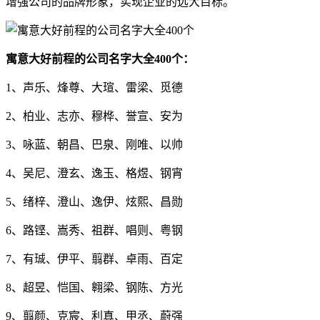
增强公司的品牌形象，实现企业的远大目标。
寓意大好前程的公司名字大全400个：
1、声乐、烽尊、大瑄、雷梁、觅德
2、柏业、志亦、穆桦、誉宣、安为
3、咏蓝、朝昌、巴泉、刚唯、以帅
4、吴尼、澄玄、逸玉、格煜、钢宵
5、绪梓、澄山、逸伊、炫熙、昌勋
6、路铿、嵩秀、祖群、唱则、粤钢
7、有珹、伊平、翦群、卓雨、百定
8、超昱、恺国、翱梁、钢陈、方光
9、翦颜、克宸、利真、甲丞、蔚强