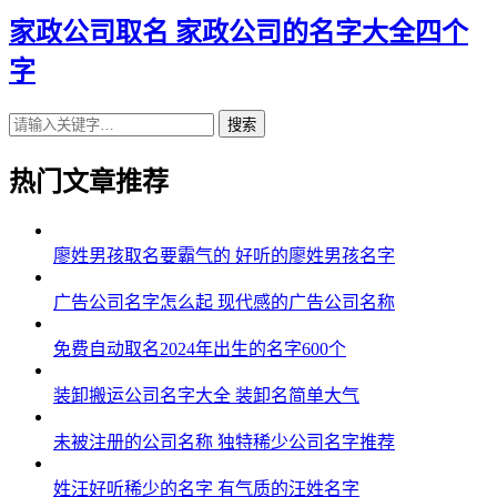
43、恺莜、泉成、意笛、柏郴、畅建
家政公司取名 家政公司的名字大全四个
44、劲群、哲兴、耀旲、锦普、文波
字
45、弛子、莜廉、雄衷、西克、予纳
搜索
46、梓晸、柳心、麟勋、浚传、酥伦
热门文章推荐
47、予品、路峯、嘉暠、立达、林百
48、然恒、雄权、玄意、群灵、震栋
廖姓男孩取名要霸气的 好听的廖姓男孩名字
49、韩鹰、城才、朋乔、衷峻、毅谨
广告公司名字怎么起 现代感的广告公司名称
50、涵琥、崴翼、言淏、柏宁、坤道
免费自动取名2024年出生的名字600个
51、方宗、雷冀、蓝锐、靖烨、驰龙
装卸搬运公司名字大全 装卸名简单大气
52、锌恺、溢诗、颖正、峻鸥、彬臣
未被注册的公司名称 独特稀少公司名字推荐
53、峥宽、祖益、杰仲、永瀚、琩祥
姓汪好听稀少的名字 有气质的汪姓名字