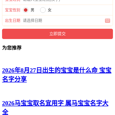
晓雅、佳怡、姿蕾、梓佳、兮奕、采丽、薇莹、朵影、俪冰、
雨嫣、枫璇、俪岚、萌初、依姗、甜艺、蕾洛、珞晴、楚颖、
宝宝性别
男
女
静虹、玥兮、菡雅、云泉、慧歆、黛万、影妮、姿昕、泉泉、
静新。
出生日期
为您推荐
2026年8月27日出生的宝宝是什么命 宝宝
名字分享
2026马宝宝取名宜用字 属马宝宝名字大
全