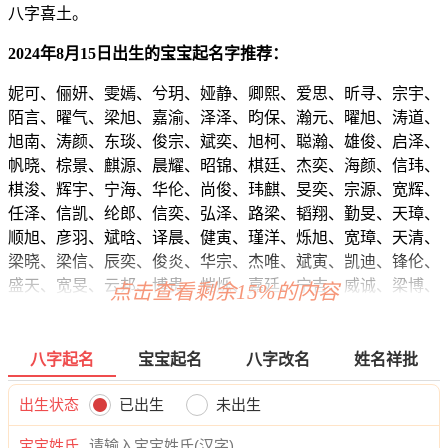
八字喜土。
2024年8月15日出生的宝宝起名字推荐：
妮可、俪妍、雯嫣、兮玥、娅静、卿熙、爱思、昕寻、宗宇、
陌言、曜气、梁旭、嘉渝、泽泽、昀保、瀚元、曜旭、涛道、
旭南、涛颜、东琰、俊宗、斌奕、旭柯、聪瀚、雄俊、启泽、
帆晓、棕景、麒源、晨耀、昭锦、棋廷、杰奕、海颜、信玮、
棋浚、辉宇、宁海、华伦、尚俊、玮麒、旻奕、宗源、宽辉、
任泽、信凯、纶郎、信奕、弘泽、路梁、韬翔、勤旻、天璋、
顺旭、彦羽、斌晗、译晨、健寅、瑾洋、烁旭、宽璋、天清、
梁晓、梁信、辰奕、俊炎、华宗、杰唯、斌寅、凯迪、锋伦、
盛天、宽旻、云邦、博贵、恺烁、嘉廷、宁吉、威诚、梁博、
点击查看剩余15%的内容
尚兴、邦源、渊海、杰博、本梁、锦源、文聪、元亦、凯石、
海睿、天锦、逸炎、亚启、采洛、如乐、枫云、宁清、俪兮、
怡姝、映菡、妙雅、水筠、若梦、安唯、俪瑾、云璐、甜奕、
八字起名
宝宝起名
八字改名
姓名祥批
娅蕾、兰影、滢泉、佳姿、语姿、悦蓉、茵奇、蕾冉、婉奕、
甜岚、雅俪、梓慕、婧蕾、涵甯、菲玥、梦诗、映碧、婷嫣、
出生状态
已出生
未出生
梓蓓、倩乐、若晓、姿可、澜瑶、寻裳、诗旋、菱婕、忆芙、
宝宝姓氏