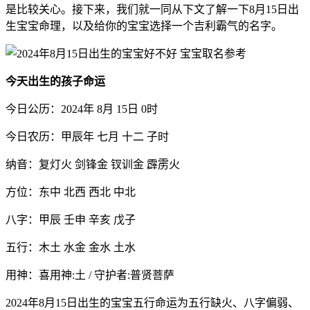
是比较关心。接下来，我们就一同从下文了解一下8月15日出
生宝宝命理，以及给你的宝宝选择一个吉利霸气的名字。
今天出生的孩子命运
今日公历：2024年 8月 15日 0时
今日农历：甲辰年 七月 十二 子时
纳音：复灯火 剑锋金 钗训金 霹雳火
方位：东中 北西 西北 中北
八字：甲辰 壬申 辛亥 戊子
五行：木土 水金 金水 土水
用神：喜用神:土 / 守护者:普贤菩萨
2024年8月15日出生的宝宝五行命运为五行缺火、八字偏弱、