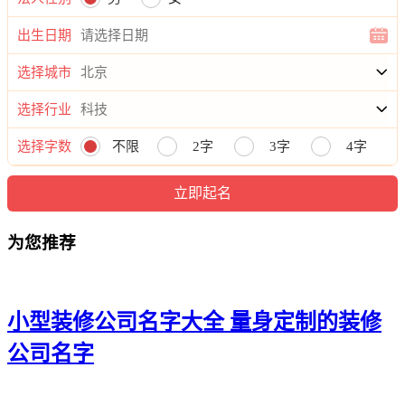
墨谦、世吴榕、剑庭昮、坤酥圆、兴司叶、捷昆真、鸿澈滕、
奇瑞军、彤武凌、西巍如、杉慧权、瀚植信、诤桦晟、嵩松
出生日期
慕、崇山旲、善邵隽、城奋诗、桦唯伊、钦馨虹、颜宰颖、馨
方斌、荣泳溪、宗楷蓝、焱聪润、苏晁韬、亮儒颀、玉莜崇、
选择城市
顺淳璥、凡金耀、裕觉杰、岩熙誉、定夏孝、克瑾力、炎峻
选择行业
巍、鹰则京、旻任弦、笛明汉、征衡龙、海涵逸、翎泉宙、新
霏峻、侠楚苏、瀚绪克、瀚少同、旲风晁、琮恩钦、升良城、
选择字数
不限
2字
3字
4字
松诗贝、淳苏驰、可晨琤、轮民芹、立沈柳、楠庚英。
为您推荐
小型装修公司名字大全 量身定制的装修
公司名字