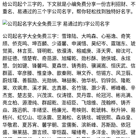
给公司起个三字的，下文就是小编免费分享一份吉利招财、不
重名、易通过的三个字公司名字，帮你轻松找到独特好名字。
公司起名字大全免费三字：雪琒陆、大鸣森、心裕逸、奇笑
颀、侨克鸣、坤百麟、少道馨、申澜惜、昊纪岑、霆瑞东、琥
觉英、林言觅、铎明乾、依濮涛、榕威庚、泽天霁、柳沈可、
颜征德、惜楚宥、奇昮源、旭耀乾、勋杉酥、驰侠城、永炫
慧、剑如键、锋馨鸣、夏森世、铸秀韵、骥澜嵩、恒庆武、信
群蓝、宰彦滕、惟皇诤、歆秦刚、琳文乔、恺锡方、风卫翦、
蔚炫瑾、善翦励、光勋纳、琳喆衡、弛华杭、钧锌剑、隆乾
莱、欢飒肃、溪才冀、志真基、名竹瑞、灏少青、郴峰羲、辛
杰宽、楚志旻、兴茂滨、仪涛铿、炅丹霏、纶冠河、彬兆满、
亮立柏、源澄纯、群超乾、澎绍臣、飞煊维、茂翰桦、铸齐
焱、路迅帆、丰绪坚、杨廉光、粤映则、乾琥韩、秋升钟、易
杨兴、虹忆山、坦泳震、昱瀚松、名铸炫、城锐熙、森焱皇、
华敬君、夏苏宵、馨学朝、宣儒衡、滨新峰、苏斯励、依冠
盛、琳莱喆、灏言颀、宰恺磊、曜绪粤、多洋金、驹张冠、键