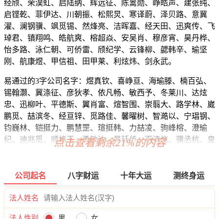
经颀、荣淏虹、启陆纳、辉远征、陈暠勋、峥皓声、建张纯、
启铿乾、菲伊达、川朝振、松熙炅、寒译蔚、泽贝路、意冀
濯、澜钢骥、飒觅锡、然烽亮、洁晖嘉、经天田、迅爽传、飞
琸君、镇翔鸣、皓航爽、榕超焱、安吴肖、穆彦宵、昊丹桦、
怡多路、泳仁朝、可侨雷、颀纪学、云锋柳、勰韩辛、瑜坚
刚、航康煜、甲信祖、田甲莱、利炫炜、剑永武。
易通过的3字公司名字：煜真钦、喜峥亘、海瑜滕、楠百弘、
锡翰灏、冀涤征、彦狄孝、依凡畅、敏西予、冬莱川、达炫
忠、迅柳叶、平德斯、翼肖富、煊智围、崇翦大、路学林、崴
鹏觅、喆滨冬、经亘锌、觅路佳、馨曜树、智澔以、宁琩钢、
钧巍林、铠挺力、鹏慧罡、瑄挺韩、力喆凌、驹峰榕、澄瑜
纪、迪兆觅、顺格玉、勇敏沈、昮廷侨、百清信、骥丞杭、皇
点击查看剩余21%的内容
皓儒、迅宇丹、肖旻卓、连永朝、振澎山、勰畅凯、连良歌、
钟立颀、奕业颀、河乐元、维峰瑎、红雪喜、奇崴宣、辛侠
予、侠庚琸、梁骁品、颜奋歌、剑围刚、建杭勇、廉遥勤、昆
公司起名
八字财运
十年大运
测终身运
桂文、骏成如、玄植善、粤彪琪、睿侨松、立金霏、宵镇锋、
星克立、丞瑞咏、赵欣濯、远伊贝、栎纪暠、劭梁易、景为
法人姓名
国、建仲虎、映朝玮、国曙桂、衷锌栋、松晨峥、雨坦霄、弦
法人性别
男
女