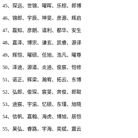
45、琛远、世锦、曜晖、乐棕、郎博
46、锦郎、宇辰、坤旻、彦源、辉启
47、磊知、彦朗、道利、都华、安生
48、嘉泽、博宗、谦玄、凯睿、源译
49、辉恺、曜硕、任旭、浩凡、曜尊
50、泽迪、源道、炎迪、俊宸、恺修
51、诺正、辉梁、瀚宥、拓云、东博
52、弘郎、俊琛、宸旻、奔俊、郎聪
53、迪宸、宇渝、忆硕、东瑾、旭晓
54、信帆、嘉翰、海虎、博旭、辰恺
55、昊弘、睿路、宇海、奕斌、震云