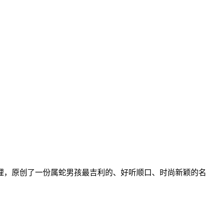
理，原创了一份属蛇男孩最吉利的、好听顺口、时尚新颖的名