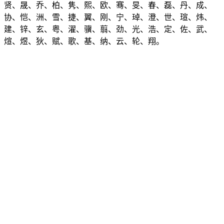
、贤、晟、乔、柏、隽、熙、欧、骞、旻、春、磊、丹、成、
、协、恺、洲、雪、捷、翼、刚、宁、琸、澄、世、瑄、炜、
、建、锌、玄、粤、濯、骥、翦、劲、光、浩、定、佐、武、
、煊、煜、狄、赋、歌、基、纳、云、轮、翔。