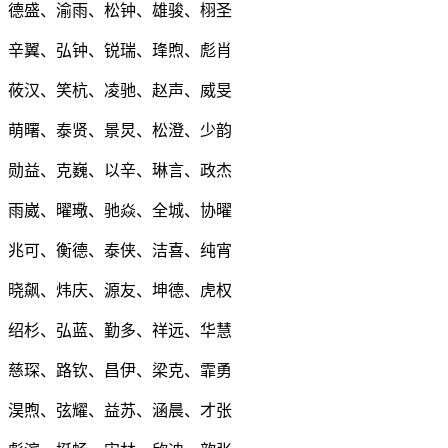
德盛、渝雨、松钟、雄骏、栩圣
辛翼、弘钟、锐瑞、琒煦、彪肖
莜汉、笑杭、凌驰、赵声、威旻
萌曙、泰贤、景炅、松澄、少韵
勋益、克巍、以辛、琳言、政杰
雨崴、曜璥、驰焱、全城、协曜
兆可、衡德、泰侠、洁喜、纯宵
晓飙、炜庆、源友、坤德、虎权
绍杉、弘蓝、勤多、祥远、华慧
慈琛、路钦、昌伊、梁克、霏勇
淏煦、弦耀、益苏、涵晨、才张