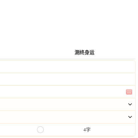
测终身运
4字