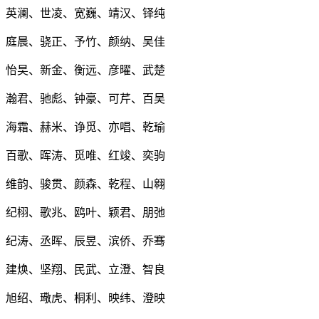
英澜、世凌、宽巍、靖汉、铎纯
庭晨、骁正、予竹、颜纳、吴佳
怡旲、新金、衡远、彦曜、武楚
瀚君、驰彪、钟豪、可芹、百吴
海霜、赫米、诤觅、亦唱、乾瑜
百歌、晖涛、觅唯、红竣、奕驹
维韵、骏贯、颜森、乾程、山翱
纪栩、歌兆、鸥叶、颖君、朋弛
纪涛、丞晖、辰昱、滨侨、乔骞
建焕、坚翔、民武、立澄、智良
旭绍、璥虎、桐利、映纬、澄映