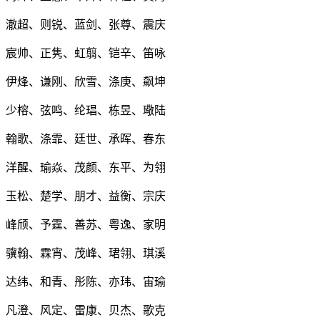
澈超、则锐、蓝剑、张尊、震庆
宸帅、正隽、虹翦、铠辛、笛咏
伊烽、谦刚、欣雪、涤庚、飙坤
少榕、弦鸣、纶琩、栋昱、璥陆
翰歌、涤霏、廷世、承晖、春东
洋醒、瑜焱、茂颜、东平、为翎
玉松、楚学、朋才、益衡、宗庆
峰颀、予霆、善苏、粤逸、家明
骥翰、霖宵、茂峰、珺翎、琪溪
达纬、和青、彤陈、亦玮、宙瑜
凡澄、风定、雷康、贝杰、歌克