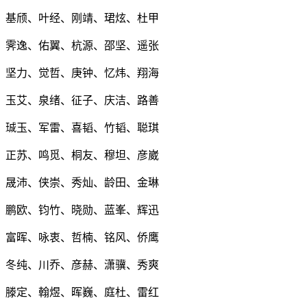
基颀、叶经、刚靖、珺炫、杜甲
霁逸、佑翼、杭源、邵坚、遥张
坚力、觉哲、庚钟、忆炜、翔海
玉艾、泉绪、征子、庆洁、路善
珹玉、军雷、喜韬、竹韬、聪琪
正苏、鸣觅、桐友、穆坦、彦崴
晟沛、侠崇、秀灿、龄田、金琳
鹏欧、钧竹、晓勋、蓝峯、辉迅
富晖、咏衷、哲楠、铭风、侨鹰
冬纯、川乔、彦赫、潇骥、秀爽
滕定、翰煜、晖巍、庭杜、雷红