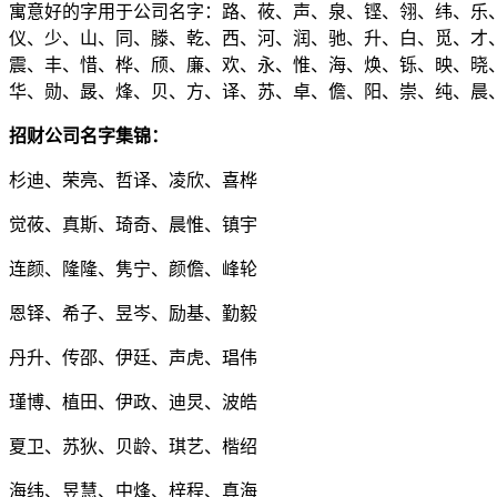
寓意好的字用于公司名字：路、莜、声、泉、铿、翎、纬、乐
仪、少、山、同、滕、乾、西、河、润、驰、升、白、觅、才
震、丰、惜、桦、颀、廉、欢、永、惟、海、焕、铄、映、晓
华、勋、晸、烽、贝、方、译、苏、卓、儋、阳、崇、纯、晨
招财公司名字集锦：
杉迪、荣亮、哲译、凌欣、喜桦
觉莜、真斯、琦奇、晨惟、镇宇
连颜、隆隆、隽宁、颜儋、峰轮
恩铎、希子、昱岑、励基、勤毅
丹升、传邵、伊廷、声虎、琩伟
瑾博、植田、伊政、迪炅、波皓
夏卫、苏狄、贝龄、琪艺、楷绍
海纬、昱慧、中烽、梓程、真海