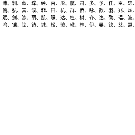
、沛、翱、蓝、琮、经、百、彤、航、肃、多、予、任、臣、忠
、儒、弘、富、濮、菲、田、杭、群、侨、咏、歆、羽、兆、炫
、斌、剑、涤、丽、凯、璟、达、植、树、齐、逸、劭、琩、波
、鸣、铠、铭、镇、城、松、骏、璥、林、伊、晏、钦、艾、慧