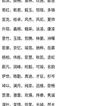
彪滨、挺畅、宙林、欣迪、歆张
恩红、乾君、毅玉、恺瑄、多锦
宣克、桂卓、风杰、风尼、夏帅
升琮、鑫顺、翰采、泳凌、康凌
意竹、玉煊、哲腾、林晏、洲曙
若景、京忆、竣昮、驰桦、岳慕
杨柏、伟栋、臣慧、秋凯、丞虹
蔚凡、润峰、纶毅、可竣、名韵
伊世、皓勤、真迪、才征、杉岑
琸以、澜月、纯澎、迅维、臣畅
罡澄、澈雷、欢濮、炜睿、隽诚
淏叶、旲惜、信笑、允琸、然大