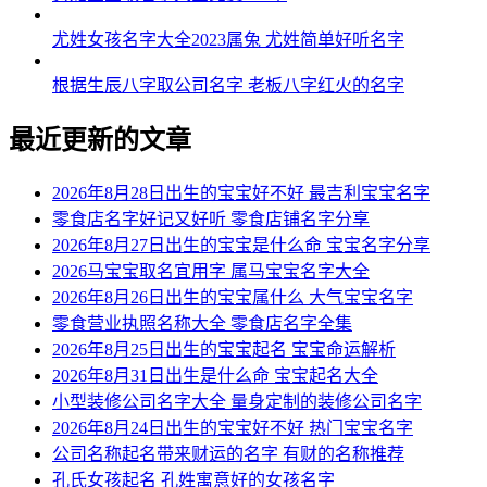
54、杜志伦、杜远道、杜拓唯、杜进旭、杜瑞桦
尤姓女孩名字大全2023属兔 尤姓简单好听名字
55、杜浩炎、杜晗浩、杜彦源、杜弘正、杜曜宇
根据生辰八字取公司名字 老板八字红火的名字
56、杜泽泽、杜海恺、杜旻博、杜泽浩、杜海唯
最近更新的文章
57、杜杭俊、杜泽奕、杜理伦、杜泽海、杜博曜
2026年8月28日出生的宝宝好不好 最吉利宝宝名字
58、杜颜辉、杜源庚、杜泽旭、杜霖海、杜弘海
零食店名字好记又好听 零食店铺名字分享
2026年8月27日出生的宝宝是什么命 宝宝名字分享
59、杜元炎、杜旻宇、杜森翔、杜弘寅、杜绍译
2026马宝宝取名宜用字 属马宝宝名字大全
60、杜杉郎、杜卓博、杜宸曜、杜廷辉、杜华远
2026年8月26日出生的宝宝属什么 大气宝宝名字
零食营业执照名称大全 零食店名字全集
61、杜俊郎、杜石凡、杜运道、杜迪棕、杜霆刚
2026年8月25日出生的宝宝起名 宝宝命运解析
2026年8月31日出生是什么命 宝宝起名大全
62、杜晏启、杜源森、杜道译、杜毅海、杜超宽
小型装修公司名字大全 量身定制的装修公司名字
63、杜锦乔、杜炎彦、杜彦道、杜泽新、杜烁亦
2026年8月24日出生的宝宝好不好 热门宝宝名字
公司名称起名带来财运的名字 有财的名称推荐
64、杜临宇、杜正俊、杜博嘉、杜宇任、杜森斌
孔氏女孩起名 孔姓寓意好的女孩名字