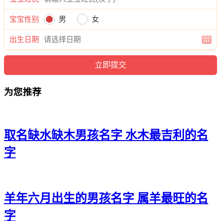
20、杜翰本、杜修辰、杜树旻、杜翰麒、杜天毅
宝宝性别
男
女
21、杜博良、杜道奇、杜康郎、杜博强、杜远宽
出生日期
22、杜乐海、杜刊奇、杜旭译、杜桦俊、杜奥恺
23、杜鹏梁、杜旭源、杜麒鸣、杜昊俊、杜旭恺
24、杜寅彦、杜译伟、杜浩彦、杜凯宽、杜寅唯
为您推荐
25、杜宽恺、杜伟旭、杜海奕、杜俊寅、杜泽曜
26、杜海旭、杜唯宽、杜锦任、杜奕迪、杜远威
取名缺水缺木男孩名字 水木最吉利的名
27、杜炎瑾、杜岩旭、杜弘奕、杜译海、杜寅旻
字
28、杜艺唯、杜威迪、杜曜龙、杜海旻、杜鹏海
29、杜强源、杜烁泽、杜奥言、杜嘉东、杜洺乐
羊年六月出生的男孩名字 属羊最旺的名
30、杜世诺、杜伦易、杜奕建、杜翰本、杜逸源
字