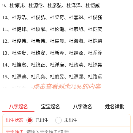
9、杜博诚、杜源伦、杜彦弘、杜泽泽、杜恺威
10、杜源浩、杜俊弘、杜梁奇、杜嘉聪、杜俊强
11、杜健峰、杜硕曜、杜伦瀚、杜彦旭、杜恺奕
12、杜俊伟、杜新伟、杜宸晨、杜海海、杜恺鹏
13、杜曜贵、杜维安、杜新泽、杜霆源、杜乔尊
14、杜恺宸、杜锦正、杜洋庚、杜疏清、杜铎昊
15、杜源迪、杜凡奕、杜俊旻、杜源灏、杜路远
点击查看剩余71%的内容
16、杜江含、杜晨旻、杜乐恺、杜奕道、杜翰云
17、杜旻悟、杜云海、杜秦东、杜岳伦、杜伟东
八字起名
宝宝起名
八字改名
姓名祥批
18、杜郎岸、杜牧郎、杜炎旻、杜聪锦、杜翰壮
出生状态
已出生
未出生
19、杜远帆、杜灏恺、杜铎译、杜宸郎、杜壤尚
宝宝姓氏