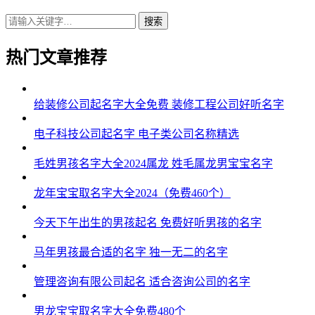
搜索
43、杜东伦、杜宽烁、杜晨迪、杜虎宥、杜亚弘
44、杜戈翰、杜江海、杜振浩、杜伦译、杜海梁
热门文章推荐
45、杜正翔、杜南亦、杜正强、杜超辉、杜曜曜
给装修公司起名字大全免费 装修工程公司好听名字
46、杜泽宽、杜海泽、杜海伦、杜桦炎、杜庚宸
电子科技公司起名字 电子类公司名称精选
47、杜强曜、杜擎光、杜道霖、杜弘炎、杜寅诺
毛姓男孩名字大全2024属龙 姓毛属龙男宝宝名字
48、杜朴烁、杜宸瑾、杜龙东、杜百新、杜伦辰
49、杜旭牧、杜斌琛、杜浩瀚、杜旭望、杜震志
龙年宝宝取名字大全2024（免费460个）
50、杜远光、杜威宽、杜奕尊、杜弘弘、杜博威
今天下午出生的男孩起名 免费好听男孩的名字
51、杜启标、杜俊兴、杜彦辰、杜博阳、杜辉迪
马年男孩最合适的名字 独一无二的名字
52、杜泽迪、杜译白、杜海云、杜廷元、杜虎俊
管理咨询有限公司起名 适合咨询公司的名字
53、杜卓博、杜伦泽、杜盛博、杜海烁、杜译浩
男龙宝宝取名字大全免费480个