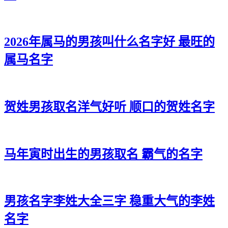
31、杜宽庆、杜昭聪、杜灏万、杜廷尊、杜源然
32、杜凡旻、杜迪海、杜唯炎、杜炎信、杜泽易
2026年属马的男孩叫什么名字好 最旺的
33、杜唯海、杜曜郎、杜刚建、杜迅里、杜博晨
属马名字
34、杜维旭、杜唯恺、杜曜宗、杜海寅、杜聪逸
35、杜郎雷、杜世彦、杜泽华、杜高悟、杜瀚郎
36、杜任泽、杜奕迪、杜旻海、杜诺纶、杜俊冬
贺姓男孩取名洋气好听 顺口的贺姓名字
37、杜伦翰、杜译嘉、杜耀斌、杜宸牧、杜旭坤
38、杜泽康、杜易寅、杜颜知、杜谦宽、杜伟云
马年寅时出生的男孩取名 霸气的名字
39、杜诺伦、杜奇海、杜炎博、杜东郎、杜正海
40、杜钦源、杜朗辉、杜宸恺、杜兴睿、杜辉弘
男孩名字李姓大全三字 稳重大气的李姓
41、杜道凯、杜宁瀚、杜曜桦、杜莫宽、杜远博
名字
42、杜运炎、杜易怀、杜彦磊、杜瑞旻、杜方渝