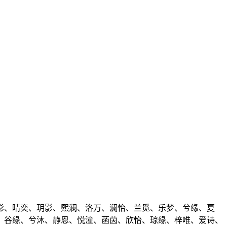
影、晴奕、玥影、熙澜、洛万、澜怡、兰觅、乐梦、兮缘、夏
、谷缘、兮沐、静恩、悦潼、菡茵、欣怡、琼缘、梓唯、爱诗、