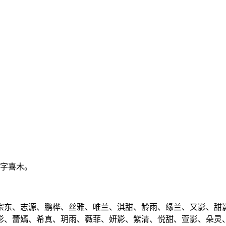
八字喜木。
宗东、志源、鹏桦、丝雅、唯兰、淇甜、龄雨、缘兰、又影、甜
影、蕾嫣、希真、玥雨、薇菲、妍影、紫清、悦甜、萱影、朵灵