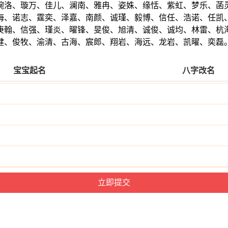
婉洛、璇万、佳儿、澜南、雅冉、姿姝、缘恬、紫虹、梦乐、菡
海、诺志、霆奕、泽嘉、南颜、诚瑾、毅博、信任、浩诺、任凯
庚翰、信强、瑾炎、曜锋、旻俊、旭清、诚俊、诚均、林雷、杭
健、俊牧、渝清、古海、宸郎、翔岩、海远、龙岩、凯曜、奕磊
宝宝起名
八字改名