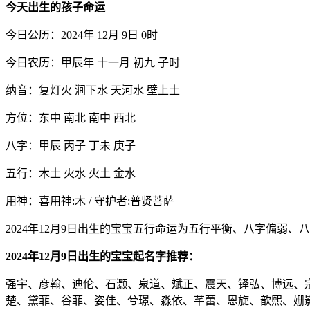
今天出生的孩子命运
今日公历：2024年 12月 9日 0时
今日农历：甲辰年 十一月 初九 子时
纳音：复灯火 涧下水 天河水 壁上土
方位：东中 南北 南中 西北
八字：甲辰 丙子 丁未 庚子
五行：木土 火水 火土 金水
用神：喜用神:木 / 守护者:普贤菩萨
2024年12月9日出生的宝宝五行命运为五行平衡、八字偏弱、
2024年12月9日出生的宝宝起名字推荐：
强宇、彦翰、迪伦、石灏、泉道、斌正、震天、铎弘、博远、
楚、黛菲、谷菲、姿佳、兮璟、淼依、芊蕾、恩旋、歆熙、姗