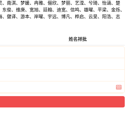
灵、南淇、梦媛、冉雅、俪欣、梦丽、艺滢、兮琦、怡涵、楚
、东俊、维庚、宽旭、廷翰、迪宽、信鸣、雄曜、平梁、金烁、
海、健译、游本、岸曜、宇远、博凡、桦启、云旻、阳浩、志
。
姓名祥批