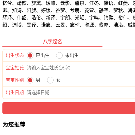
忆兮、靖歆、旋黛、媛雅、云影、馨泉、江冬、筱语、虹菱、
卿、知诗、阳旋、婷媛、谷梦、兮萌、菱萱、静芊、梦秋、海
辉泽、伟韶、浩伦、新译、宇朗、光轻、宇鸣、锦健、裕伟、
绍、迪博、旻译、诺宸、云旻、宸翰、瀚源、俊亦、浩洺、威
八字起名
出生状态
已出生
未出生
宝宝姓氏
宝宝性别
男
女
出生日期
为您推荐