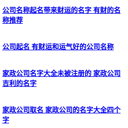
31、搏乐、盛腾、艺志、圣宰、祥科
公司名称起名带来财运的名字 有财的名
32、为龙、征栋、尊东、鑫鼎、慧宽
称推荐
33、利永、民翰、帆熙、晸罡、弦明
34、泰发、腾彬、杰霆、辰炜、悦楚
公司起名 有财运和运气好的公司名称
35、利威、喆植、海骥、和和、汉和
36、祥禾、震清、雨博、仁劲、裕峰
37、陆琸、运正、腾以、韵梁、杨允
家政公司名字大全未被注册的 家政公司
38、艾泰、嘉春、焕茂、万海、彬灏
吉利的名字
39、灿仁、长佳、郴冀、钰宣、衡麟
40、盛伦、创飒、纳清、邦钟、宽飒
家政公司取名 家政公司的名字大全四个
41、子孝、飙方、永晨、锐武、西诗
字
42、名聪、竣江、瑞琪、虎荣、麟桦