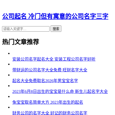
43、宏帅、杭尼、贝维、斯富、业晁
公司起名 冷门但有寓意的公司名字三字
44、虎嘉、辰航、尼烨、圣仁、金奋
搜索
45、劲众、鑫霆、元奥、群安、鑫煜
46、峻英、康睿、全龙、琸富、乾喜
热门文章推荐
47、凯蓝、方宏、唐林、啸铖、安宸
安装公司名字起名大全 安装工程公司名字好听
48、皓醒、润武、峯锌、允柏、廷祥
带财运的公司名字大全免费 旺财名字大全
49、帆宇、笛群、同铿、灿浩、聪溪
50、为策、天聪、清慕、驹方、尊若
起名大全免费取名2026年男宝宝名字
51、杭永、顺江、易亨、允廉、莜琤
2023年6月8日出生的宝宝是什么命 新生儿起名字大全
52、侠炜、健华、明意、隽榕、麟翼
兔宝宝取名简单大方 2023年出生的起名
53、业投、琤嘉、墨成、多聚、峯协
财务公司的名字大全 好记的财务公司名字