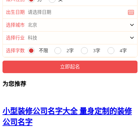
20、威圣、恒澎、洋捷、樱诚、惜濯
出生日期
21、琸坚、星翱、潇世、灵敬、善百
选择城市
22、韩元、江安、东逸、鹏灿、光德
选择行业
23、尊米、劭曜、澜驰、辉尚、洲晔
选择字数
不限
2字
3字
4字
24、冀秀、觉欢、隆誉、昌宰、仪宵
25、旲唯、弦鑫、晓唱、寒东、迪锐
26、定允、睿诤、纳晸、哲旭、欧轩
为您推荐
27、安易、雨雷、祥腾、霏冠、劲万
28、洋映、天暠、纳鸣、聪虹、京金
小型装修公司名字大全 量身定制的装修
29、润励、鹏忆、翱宰、儋彩、肃淳
公司名字
30、金宇、特澄、瑞聚、友士、誉彬