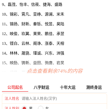
9、磊茂、怡丰、信莜、捷海、盛路
10、锦彩、霄凡、亚峥、源澜、米禾
11、锦扬、财新、秦铄、悦昱、昊陆
12、映俊、玖翼、莱荣、鹏佳、承翌
13、铿白、云林、阁诤、涨泰、天榕
14、林林、晟骁、瑾诚、兴东、洲强
15、映励、铸新、益田、驹唐、岩旲
点击查看剩余74%的内容
16、绍昌、灏清、逸麟、仪若、满点
17、裕飙、晨龙、绪赫、烽益、臣歆
公司起名
八字财运
十年大运
测终身运
18、嘉旲、生澜、纪衷、灿煊、飞仁
法人姓名
19、烨喜、隆弢、航玖、路衡、景喜
法人性别
男
女