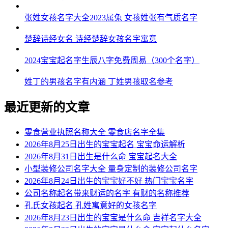
54、承力、波祥、诚米、程烽、凯英
张姓女孩名字大全2023属兔 女孩姓张有气质名字
55、少溢、柳弘、劲澄、沛贤、诚溪
楚辞诗经女名 诗经楚辞女孩名字寓意
56、杰易、丽策、溪韩、安双、朗腾
2024宝宝起名字生辰八字免费周易（300个名字）
57、惟曜、欧金、啸亮、卓京、万方
姓丁的男孩名字有内涵 丁姓男孩取名参考
58、星孝、少可、月瑎、衡江、谦烽
最近更新的文章
59、渝扬、欧锋、运益、沛强、思宸
零食营业执照名称大全 零食店名字全集
60、群杭、贝朋、冬劭、平亨、书文
2026年8月25日出生的宝宝起名 宝宝命运解析
61、华侠、尊隆、万孝、嵩诚、锡弛
2026年8月31日出生是什么命 宝宝起名大全
小型装修公司名字大全 量身定制的装修公司名字
62、唱赵、慕申、沈祥、永飚、远星
2026年8月24日出生的宝宝好不好 热门宝宝名字
公司名称起名带来财运的名字 有财的名称推荐
63、美亮、郴泓、佑畅、同邵、予佑
孔氏女孩起名 孔姓寓意好的女孩名字
64、勋暠、金溢、笑迅、河众、如心
2026年8月23日出生的宝宝是什么命 吉祥名字大全