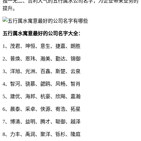
独一无二、吉利大气的五行属水公司名字，为企业带来业务的
提升。
五行属水寓意最好的公司名字大全：
1、茂君、坤恒、意生、捷嘉、朗胜
2、普焕、恩玮、瀚美、勤达、锦御
3、洋旭、光洲、百鑫、斯楚、云泉
4、智河、骁慕、勰鸥、风畅、智肖
5、建优、海邦、杭豪、欣飚、嘉瀚
6、晨泰、采卓、侠源、宥浩、拓星
7、博清、益明、腾才、聪御、越泽
8、力丰、禹润、聚洋、铄杉、隆庭