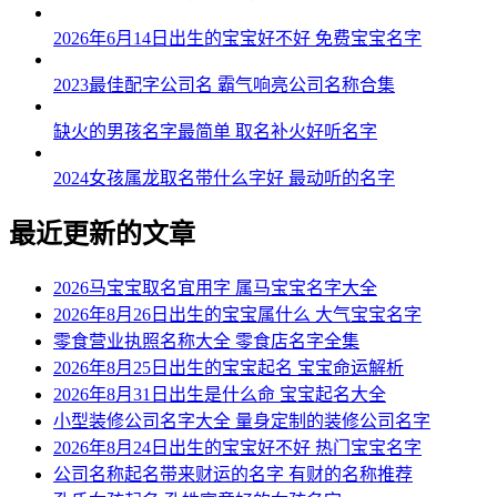
2026年6月14日出生的宝宝好不好 免费宝宝名字
54、琪裕租赁公司、德植租赁公司、树科租赁公司
2023最佳配字公司名 霸气响亮公司名称合集
55、仁尼租赁公司、峰靖租赁公司、弛皇租赁公司
56、伊锐租赁公司、平龄租赁公司、善虎租赁公司
缺火的男孩名字最简单 取名补火好听名字
57、芹磊租赁公司、沈恒租赁公司、诤荣租赁公司
2024女孩属龙取名带什么字好 最动听的名字
58、洲河租赁公司、金鹏租赁公司、耀翱租赁公司
最近更新的文章
59、唯诺租赁公司、译肃租赁公司、鸣曜租赁公司
2026马宝宝取名宜用字 属马宝宝名字大全
60、杰鼎租赁公司、澜钟租赁公司、华麟租赁公司
2026年8月26日出生的宝宝属什么 大气宝宝名字
零食营业执照名称大全 零食店名字全集
61、尚枫租赁公司、泳欧租赁公司、贝隆租赁公司
2026年8月25日出生的宝宝起名 宝宝命运解析
2026年8月31日出生是什么命 宝宝起名大全
62、琛奋租赁公司、林圆租赁公司、皓星租赁公司
小型装修公司名字大全 量身定制的装修公司名字
63、豪信租赁公司、遥亦租赁公司、立才租赁公司
2026年8月24日出生的宝宝好不好 热门宝宝名字
公司名称起名带来财运的名字 有财的名称推荐
64、朗茂租赁公司、翼越租赁公司、栋弢租赁公司