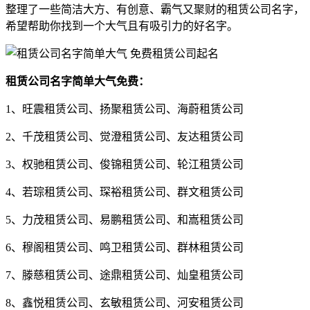
整理了一些简洁大方、有创意、霸气又聚财的租赁公司名字，
希望帮助你找到一个大气且有吸引力的好名字。
租赁公司名字简单大气免费：
1、旺震租赁公司、扬聚租赁公司、海蔚租赁公司
2、千茂租赁公司、觉澄租赁公司、友达租赁公司
3、权驰租赁公司、俊锦租赁公司、轮江租赁公司
4、若琮租赁公司、琛裕租赁公司、群文租赁公司
5、力茂租赁公司、易鹏租赁公司、和嵩租赁公司
6、穆阁租赁公司、鸣卫租赁公司、群林租赁公司
7、滕慈租赁公司、途鼎租赁公司、灿皇租赁公司
8、鑫悦租赁公司、玄敏租赁公司、河安租赁公司