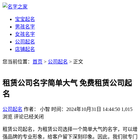
宝宝起名
男孩名字
女孩名字
公司起名
店铺起名
您当前位置：
首页
>
公司起名
> 正文
租赁公司名字简单大气 免费租赁公司起
名
公司起名
作者： 小智
时间：2024年10月31日 14:44:50
1,015
浏览
评论已经关闭
租赁公司起名，为租赁公司选择一个简单大气的名字，可以增
强品牌的专业形象，给客户留下深刻印象。因此，我们就专门