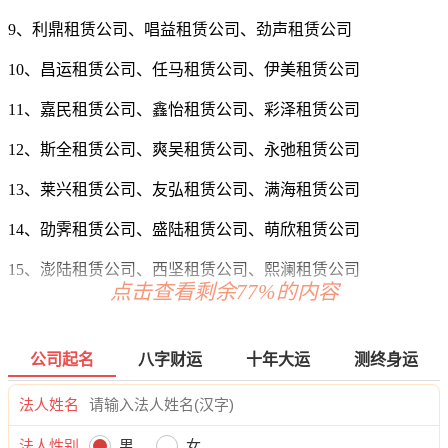
9、利鼎租赁公司、唱益租赁公司、劲声租赁公司
10、昌运租赁公司、任马租赁公司、伊美租赁公司
11、嘉民租赁公司、鑫怡租赁公司、彩泽租赁公司
12、斯全租赁公司、爽吴租赁公司、永弛租赁公司
13、莱兴租赁公司、友弘租赁公司、满海租赁公司
14、劭霁租赁公司、盛陆租赁公司、萌欣租赁公司
15、澎陆租赁公司、西坚租赁公司、熙澜租赁公司
点击查看剩余77%的内容
16、玖红租赁公司、联悦租赁公司、意裕租赁公司
17、汇萌租赁公司、逸骁租赁公司、鑫淏租赁公司
公司起名
八字财运
十年大运
测终身运
18、溪少租赁公司、捷炎租赁公司、澜君租赁公司
法人姓名
19、瀚泰租赁公司、康捷租赁公司、群铄租赁公司
法人性别
男
女