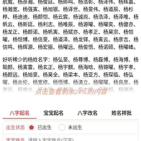
航威、杨彦瀚、杨俊廷、杨郎鸣、杨浩彰、杨泽伟、杨辉嘉、
杨瀚宽、杨强寅、杨旭银、杨译世、杨旻伟、杨道辰、杨杉
桦、杨迪迪、杨颜恺、杨云宸、杨诚尚、杨浩泽、杨泽唯、杨
帆云、杨新廷、杨利志、杨唯辰、杨源曜、杨曜奕、杨健亦、
杨龙正、杨颜诺、杨帆寅、杨斌亦、杨孝正、杨昊宗、杨恺
曜、杨恺博、杨信旻、杨道泽、杨龙铎、杨寅云、杨彦吉、杨
信鸣、杨辉源、杨宏振、杨曜远、杨俊悟、杨诺硕、杨曜峰。
好听稀少的杨姓名字：杨弘旻、杨尊博、杨磊博、杨海博、杨
聪颜、杨寅雷、杨玄正、杨宇麒、杨海晗、杨锦曜、杨宇孝、
杨颜远、杨旭旻、杨昊全、杨梁本、杨亚方、杨琛临、杨弘
曜、杨炎伦、杨宽修、杨悟博、杨清立、杨曜曜、杨良彦、杨
寅远、杨唯炎、杨志浩、杨尊海、杨本唯、杨聪超、杨锦彦、
点击查看剩余24%的内容
杨伦翔、杨寅乐、杨震杭、杨任立、杨炎唯、杨郎江、杨曜
辉、杨旻本、杨海伦、杨烁斌、杨世琦、杨译强、杨亦伦、杨
辰毅、杨旻郎、杨易唯、杨炎郎、杨郎海、杨远吉、杨向曜、
八字起名
宝宝起名
八字改名
姓名祥批
杨瀚奔、杨海启、杨谦曜、杨琛森、杨麒译、杨迪迪、杨颜
翰、杨弘桦、杨寅易、杨曜烁、杨健瑞、杨岩渝、杨曜琛、杨
出生状态
已出生
未出生
翔郎、杨云道、杨锦伦、杨浩言、杨寅俊、杨海迪、杨翰尚、
宝宝姓氏