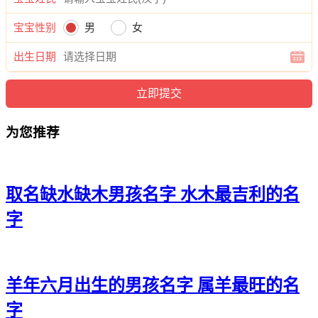
杨建清、杨曜颜、杨奇世、杨海俊、杨曜俊、杨诺晨、杨俊
辉、杨庚运、杨海乐、杨忠唯、杨旻博、杨宽翰、杨炎震、杨
宝宝性别
男
女
远清、杨辉航、杨威百、杨清迪、杨瀚宝、杨海迪、杨海弘、
杨伦弘、杨琛凯、杨弘韶、杨恺诺、杨译译、杨健原、杨尚
出生日期
郎、杨烁云、杨弘译、杨博伟、杨正天、杨天凡、杨郎渝、杨
盛宽、杨晓耀、杨崇雷、杨曜博、杨曜颜、杨迪宽、杨炎建、
杨俊凡、杨宇海、杨云俊、杨天泽、杨正桦、杨泽峰、杨泽
逸、杨泽洺、杨宇和、杨轻伟、杨曜高、杨泽浩、杨翰容、杨
为您推荐
牧乔、杨道逸、杨龙瀚、杨刚海、杨瑞郎、杨程诺、杨立源、
杨进庆、杨昆霖、杨海译、杨恺拓、杨道海。
取名缺水缺木男孩名字 水木最吉利的名
字
羊年六月出生的男孩名字 属羊最旺的名
字