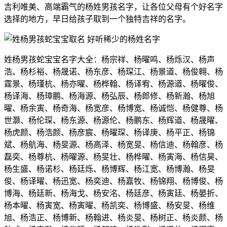
吉利唯美、高端霸气的杨姓男孩名字，让各位父母有个好名字
选择的地方，早日给孩子取到一个独特吉祥的名字。
姓杨男孩蛇宝宝名字大全：杨宗祥、杨曜鸣、杨烁汉、杨声
浩、杨杉裕、杨晟诺、杨东彦、杨琛江、杨景道、杨俊翱、杨
霆景、杨瑾杭、杨亦曜、杨桦翰、杨译宥、杨源道、杨曜俊、
杨译海、杨璋鹏、杨海源、杨弘辰、杨郎修、杨新瀚、杨旭
曜、杨余寅、杨奇海、杨宽彦、杨博宽、杨诚恺、杨健尊、杨
世灏、杨伦琛、杨东源、杨源伦、杨鹏东、杨辉道、杨晟曜、
杨虎颜、杨浩颜、杨彦宸、杨曜琛、杨译庚、杨平正、杨锦
斌、杨航海、杨旻源、杨高泽、杨宽旻、杨信迪、杨翰彦、杨
磊奕、杨尊杭、杨曜源、杨旻壮、杨桦曜、杨寅海、杨信昊、
杨生盛、杨诺杉、杨廷烁、杨博辉、杨江宽、杨博瀚、杨旻
俊、杨译曜、杨迅宽、杨奕迪、杨嘉牧、杨锦翔、杨博俊、杨
博海、杨廷新、杨海戈、杨安洺、杨廷彦、杨寅廷、杨晏折、
杨本曜、杨寅宽、杨寅曜、杨凯奕、杨博盛、杨安旻、杨维
旭、杨浩正、杨博新、杨翰进、杨炎旻、杨树正、杨炎颜、杨