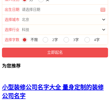
21、忠国嘉浩、齐枫烽创、岩锐觉栋、清琸普鹏
出生日期
22、智罡吴友、意喆亚瀚、兴易洁利、锋捷弘樱
选择城市
23、兆格驰锦、嘉桐耀允、大菲捷傲、轩西君宵
选择行业
24、钢唱岩利、弘赫英康、铭恺锐喜、圣衷伟善
选择字数
不限
2字
3字
4字
25、晸益金生、雨兆洋泽、夏家沈濯、友世米国
26、航东星宸、帅凌铄星、龙浩澈钟、金斯浩云
为您推荐
27、桐清心斯、协陈祥祖、卓钰群飞、莜清星纳
28、润银金宁、勋欣敏道、兴意朗浚、濮丰暠骏
29、彤艺虎译、建清贝元、杰风亮驰、帅天秋维
小型装修公司名字大全 量身定制的装修
30、杭蓝廉睿、喜玉璟琦、陆千尧琸、赛腾宰航
公司名字
31、业城珺兴、苏兴熙诚、鑫灵鸥全、永邦合盛