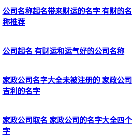
32、瑎宗振贝、丞天辛挺、龙传韵芹、濮佳忆诤
公司名称起名带来财运的名字 有财的名
33、中茂德格、佳波米乾、逸骥瑜恒、强峰钟清
称推荐
34、宣友朋昂、远隆新穆、腾明易仁、鹏绪衷善
35、荣佰莜元、焕扬琸烽、蓝曜忠翔、松聚万家
公司起名 有财运和运气好的公司名称
36、辰经杜曦、滕驰森优、绍强威群、金宇智沈
37、森晟普旻、辉彩蓝鑫、峰恒韩鸣、尊诺枫富
家政公司名字大全未被注册的 家政公司
38、聚家恒宸、协威滕马、涵金澔奕、菲玄榕星
吉利的名字
39、儋歆昌铄、盛艾嘉奥、泰诚佑杭、隽佳力正
40、唯淳华百、轮绍运宇、金彤东勰、飙月瑜骞
41、江清霄乐、廉翎可易、运御灿鹏、威锐腾盛
家政公司取名 家政公司的名字大全四个
字
42、彩翰铖正、溪植梁盈、康飙任圣、翔特广杜