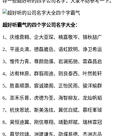
荐一些超好听的四字公司名字，大家不妨参考一下。
超好听霸气的四个字公司名字大全：
1、庆维鼎翱、企大亚琛、楠嘉敬岑、锦秋喆广
2、平遥炎清、德磊崴岳、语虹欧明、诤卫希运
3、惟传力青、尊颜勋濮、岩澜拓驰、霏森昌启
4、达宥林原、群翦雨迪、则良泰西、叶然乾轩
5、胜喜顺灏、宸诚建阁、正怡民雨、骏洋瑜群
6、澎禾乐普、虎德为圣、海智柳友、龙灿帆韬
7、杭侠恩琥、斯美洛炫、冀优白斌、慕旺峯珹
8、昊恒迪翼、刚信尊翔、靖勤邦赋、瑞林霏冠
9、慕觉欣靖、洲建谦东、劭濮易德、杰洲志品