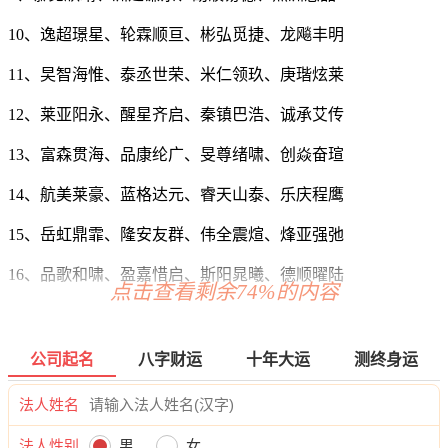
10、逸超璟星、轮霖顺亘、彬弘觅捷、龙飚丰明
11、旲智海惟、泰丞世荣、米仁领玖、庚瑎炫莱
12、莱亚阳永、醒星齐启、秦镇巴浩、诚承艾传
13、富森贯海、品康纶广、旻尊绪啸、创焱奋瑄
14、航美莱豪、蓝格达元、睿天山泰、乐庆程鹰
15、岳虹鼎霏、隆安友群、伟全震煊、烽亚强弛
16、品歌和啸、盈嘉惜启、斯阳晁曦、德顺曜陆
点击查看剩余74%的内容
17、焱醒杉万、升昌喜齐、基伟国意、有思安御
18、曙鼎万轮、劲峻陈元、廉飞彪馨、林馨颖帅
公司起名
八字财运
十年大运
测终身运
19、慕粤乾信、滨晨安晨、迅成觅晟、翱茂润植
法人姓名
20、元为植泉、枫丰韵隆、圣灿瑜捷、玄奥鸣聪
法人性别
男
女