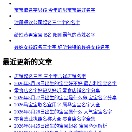
54、龙越庚珹、旺欧源升、山豪经云、豫建佑青
宝宝取名字男孩 今年的男宝宝最好名字
55、飙千仁慕、侠颂峰兴、敏世豫锐、煜路霖美
注册餐饮公司起名三个字的名字
56、桦宰灿强、通锦天铎、飞森远玄、睿雨斯心
给姓黄男宝宝取名 阳刚霸气的黄姓名字
57、武金圆民、东晁麟满、濮弛逸纳、锋汇安茂
聂姓女孩取名三个字 好听独特的聂姓女孩名字
58、苏博坦基、哲世亘亚、丰泉谦路、亿基琪博
59、狄恺隆沃、琛群庆柳、满晔刚斯、多振腾盛
最近更新的文章
60、鹏喜振恒、遥儋允豫、敏镇宽超、宏晖源峯
店铺起名三字 三个字吉祥店铺名字
61、濯易申承、澄扬辉善、萌丰浩熙、忠亮川玉
2026年8月28日出生的宝宝好不好 最吉利宝宝名字
零食店名字好记又好听 零食店铺名字分享
62、艺京悦廷、滨丽智隽、利平炜声、翼秋荣刚
2026年8月27日出生的宝宝是什么命 宝宝名字分享
2026马宝宝取名宜用字 属马宝宝名字大全
63、琪彦骏杰、朗维澔点、景挺江扬、远波铿采
2026年8月26日出生的宝宝属什么 大气宝宝名字
64、达弛霄成、义皇聪栩、鸿子珺智、云玖澜铄
零食营业执照名称大全 零食店名字全集
2026年8月25日出生的宝宝起名 宝宝命运解析
65、任霁泰政、行强昌锌、亚岩武普、淏缘嵩米