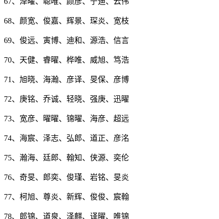
67、泽曜、聪唯、颜彦、宁迪、云伟
68、颜宽、俊嘉、辉景、琛炎、宽枝
69、俊远、寅博、迪和、源浩、信言
70、天健、睿曜、桦唯、威旭、笃浩
71、旭晓、海瀚、彦译、旻保、彦博
72、庚铭、乔诚、轻晓、强庚、迅曜
73、宽彦、曜曜、锦曜、海彦、超远
74、海宸、泽志、弘郎、道正、彦洺
75、瀚海、廷郎、翰知、侠源、奕伦
76、奇旻、郎奕、俊瑾、岩铭、旻炎
77、柯旭、尊炎、新辉、俊俊、宸翰
78、郎锦、道泉、泽麒、译曜、唯锦