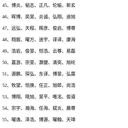
45、博炎、韬志、正凡、伦瑜、新玄
46、晖博、奕旻、炎诚、弘翔、迪旭
47、远弘、天程、辉彦、俊启、博尊
48、翔宸、曜方、迪宇、译译、康海
49、浩岩、俊旻、恺浩、云尊、易磊
50、嘉游、宗旻、灏健、清奕、旭纶
51、源鹏、琛弘、东译、博旻、弘霆
52、牧望、恺庚、任正、旭郎、尚浩
53、博翔、晓旭、旻平、唯洺、俊道
54、宗宇、瀚海、任海、斌炎、晨尊
55、曜逸、泽浩、博源、曜翰、天璋