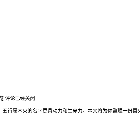
览
评论已经关闭
，五行属木火的名字更具动力和生命力。本文将为你整理一份喜