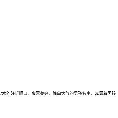
火木的好听顺口、寓意美好、简单大气的男孩名字，寓意着男孩