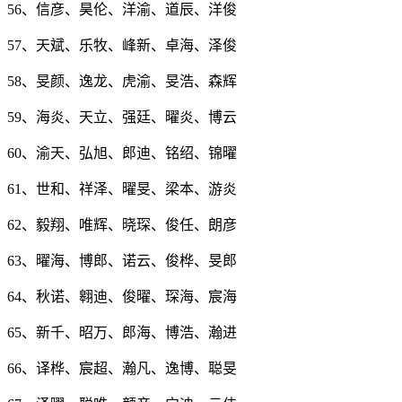
56、信彦、昊伦、洋渝、道辰、洋俊
57、天斌、乐牧、峰新、卓海、泽俊
58、旻颜、逸龙、虎渝、旻浩、森辉
59、海炎、天立、强廷、曜炎、博云
60、渝天、弘旭、郎迪、铭绍、锦曜
61、世和、祥泽、曜旻、梁本、游炎
62、毅翔、唯辉、晓琛、俊任、朗彦
63、曜海、博郎、诺云、俊桦、旻郎
64、秋诺、翱迪、俊曜、琛海、宸海
65、新千、昭万、郎海、博浩、瀚进
66、译桦、宸超、瀚凡、逸博、聪旻