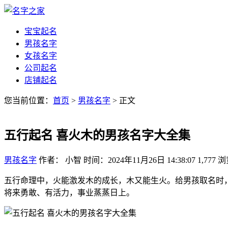
宝宝起名
男孩名字
女孩名字
公司起名
店铺起名
您当前位置：
首页
>
男孩名字
> 正文
五行起名 喜火木的男孩名字大全集
男孩名字
作者： 小智
时间：2024年11月26日 14:38:07
1,777
浏
五行命理中，火能激发木的成长，木又能生火。给男孩取名时
将来勇敢、有活力，事业蒸蒸日上。