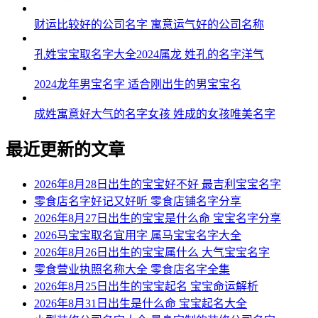
54、捷锐、国杭、丰颖、烨信、秋君
财运比较好的公司名字 寓意运气好的公司名称
55、飞丹、强金、恒菲、琸斯、焱贝
孔姓宝宝取名字大全2024属龙 姓孔的名字洋气
56、铎峰、斯喆、瀚韵、羲冠、子霆
2024龙年男宝名字 适合刚出生的男宝宝名
57、航朝、旺兴、天烽、羽凯、卫凯
成姓寓意好大气的名字女孩 姓成的女孩唯美名字
58、林乐、京濮、灿嘉、鸥岑、琩弛
59、酥霆、利佐、澔益、溢轩、淳佳
最近更新的文章
60、卓银、御曙、言邵、烽学、欧家
2026年8月28日出生的宝宝好不好 最吉利宝宝名字
61、荣雪、苏创、永仁、玖天、景飞
零食店名字好记又好听 零食店铺名字分享
2026年8月27日出生的宝宝是什么命 宝宝名字分享
62、景勤、霏译、恒瑞、则皓、颜烨
2026马宝宝取名宜用字 属马宝宝名字大全
2026年8月26日出生的宝宝属什么 大气宝宝名字
63、霆聪、杰辰、心峻、兆霄、锐申
零食营业执照名称大全 零食店名字全集
64、元永、玮志、乐航、骁智、伊绍
2026年8月25日出生的宝宝起名 宝宝命运解析
2026年8月31日出生是什么命 宝宝起名大全
65、晨弘、骞鑫、普林、洲杉、楷铄