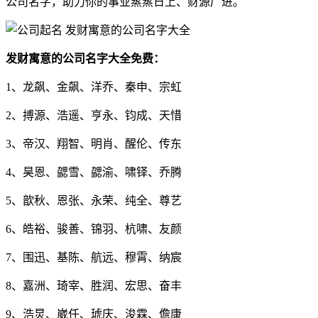
公司名字，助力你的事业蒸蒸日上、财源广进。
发财寓意的公司名字大全免费：
1、龙飙、金飙、洋乔、秦申、宗虹
2、搏源、浩遥、亨永、钧成、天惜
3、帝汉、翔智、明肖、醒伦、传东
4、昊恩、勰雪、勰渝、啸铎、乔腾
5、歆秋、恩张、永荣、纯全、尊艺
6、皓裕、骏善、锦羽、杭啸、友颜
7、围迅、基陈、航远、穆霄、纳宸
8、嘉洲、琦宰、胜润、宏思、奋丰
9、浩炅、崴任、琥庆、浚霖、儋康