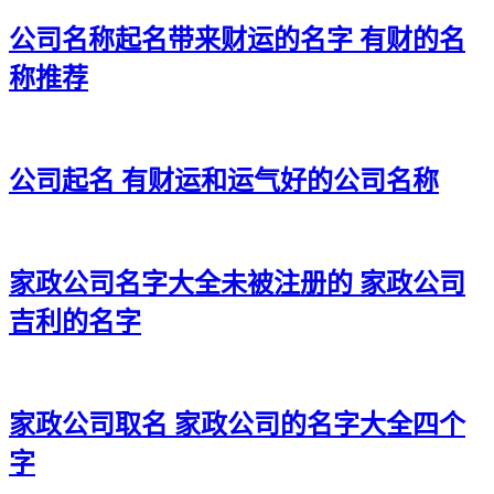
32、骥伦、翦涤、煜绍、辰善、晁源
公司名称起名带来财运的名字 有财的名
33、忆虎、启吉、华滕、鑫进、植昊
称推荐
34、新元、原世、洲亨、丹财、灵灵
35、钢旭、华优、菲燕、隆濯、驹乾
公司起名 有财运和运气好的公司名称
36、经帅、虹同、瑜弘、希雪、骥霏
37、斯智、承康、剑诚、龙沛、卫皇
家政公司名字大全未被注册的 家政公司
38、醒科、粤诗、森行、宇尧、民协
吉利的名字
39、东铭、连广、宸麟、亮骁、恒子
40、米晓、宵恒、飚珺、正迪、聪志
41、灿唱、为美、喜萌、优悦、衡植
家政公司取名 家政公司的名字大全四个
字
42、颂荣、禾声、品辰、昮航、达璥