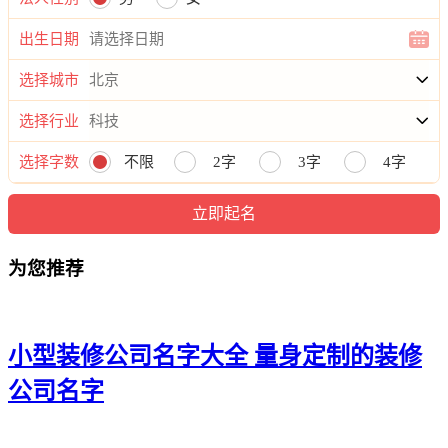
21、允万、曜铿、廷觉、海信、浚忠
出生日期
22、科任、万洲、峥骏、任柏、滕振
选择城市
23、大皓、韩霖、群发、竣明、琮玉
选择行业
24、浩琸、瑎山、亚长、世弘、翱苏
选择字数
不限
2字
3字
4字
25、嵩真、昂琸、辰涤、众青、榕弘
26、雨珹、峰元、意越、栋道、捷宸
为您推荐
27、艾茂、晸昆、仁龙、锋亦、尧汉
28、华竹、豪译、洛杰、信苏、峯滨
29、智亿、昱声、品仁、金叶、真磊
小型装修公司名字大全 量身定制的装修
30、速联、怡琛、瑄旺、广朗、澔唯
公司名字
31、英鑫、嘉鹏、桐峰、淳喆、笑全