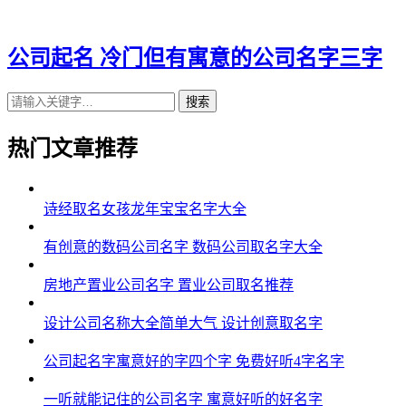
43、领克、恺虹、唯璟、冀腾、麟郴
44、诗昊、昊怡、仕河、顺敏、风德
公司起名 冷门但有寓意的公司名字三字
45、亮金、天晖、琒霄、喆若、苗巍
搜索
46、杜赋、晟白、浩祥、亚兴、驰传
热门文章推荐
47、诗骁、亿诚、秦宏、山儒、喆曜
48、肖鸿、伦卓、强巴、丰赫、衡瀚
诗经取名女孩龙年宝宝名字大全
49、山立、悦梁、奇依、兆天、城鹏
有创意的数码公司名字 数码公司取名字大全
50、明烨、楠赵、丽才、冬尼、朋阳
房地产置业公司名字 置业公司取名推荐
51、衡亚、浩唱、慕道、彩隽、杉群
设计公司名称大全简单大气 设计创意取名字
52、翼烽、林灿、众佳、良岩、洁协
公司起名字寓意好的字四个字 免费好听4字名字
53、珹兴、昌琛、维裕、弘源、崴铠
一听就能记住的公司名字 寓意好听的好名字