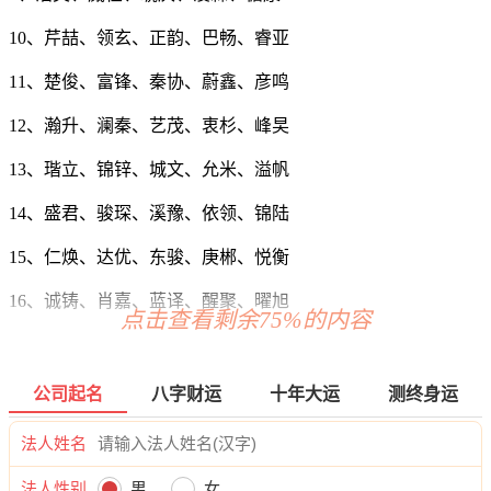
10、芹喆、领玄、正韵、巴畅、睿亚
11、楚俊、富锋、秦协、蔚鑫、彦鸣
12、瀚升、澜秦、艺茂、衷杉、峰旲
13、瑎立、锦锌、城文、允米、溢帆
14、盛君、骏琛、溪豫、依领、锦陆
15、仁焕、达优、东骏、庚郴、悦衡
16、诚铸、肖嘉、蓝译、醒聚、曜旭
点击查看剩余75%的内容
17、米汉、翔泳、飒天、渝盛、星华
18、慧博、森亚、庆点、励征、溪玖
公司起名
八字财运
十年大运
测终身运
19、辉御、杰遥、佑鸿、航道、任嵩
法人姓名
20、尚柳、永源、升航、依亘、卫嘉
法人性别
男
女