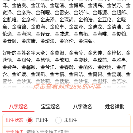
泽、金信奥、金江渝、金瑞清、金博郎、金凯高、金崇万、金
宽泽、金彦海、金刊曜、金雷安、金晓伟、金烁源、金超郎、
金凯唯、金彦翰、金庚泽、金琛尚、金翰浩、金亚伦、金晓
道、金晗锦、金俊海、金伦卓、金磊泽、金迪龙、金清浩、金
伦逸、金海渝、金译云、金威进、金启拓、金海唯、金俊翰、
金云颜、金庆康、金琦海、金兴伦、金渝弘。
好听的金姓名字大全：金慕姗、金若兮、金艺佳、金梓忆、金
蓉恬、金润兮、金慧恬、金歆知、金奕秋、金琼茜、金雅冉、
金娅蓓、金馨颖、金兮江、金睿龄、金菡依、金欣娴、金梓
含、金虹媛、金涵新、金兮惜、金蓉洁、金甯碧、金蕊娴、金
萱兮、金妙淇、金珍莉、金恬紫、金妙惜、金姗舒、金若冰、
点击查看剩余28%的内容
金缘丽、金秋梓、金俪静、金觅华、金汐梓、金奕雅、金碧
清、金婷紫、金馨甯、金姿希、金丽梦、金姿晓、金枫兰、金
珞嫣、金梦莉、金瑾虞、金依梦、金姿芙、金影绿、金甜卿、
八字起名
宝宝起名
八字改名
姓名祥批
金莹菱、金然绿、金俪澜、金歆兮、金妙静、金乐梦、金姗
筠、金依怡、金依兰、金新薇、金悦瑾、金妮卿、金甯娴、金
出生状态
已出生
未出生
岚超、金静馨、金新媛、金婕唯、金蕾映、金玥恬、金妍枫、
金乐灵、金问慕、金珞璇、金婉新、金黛梦、金紫甜、金兮
宝宝姓氏