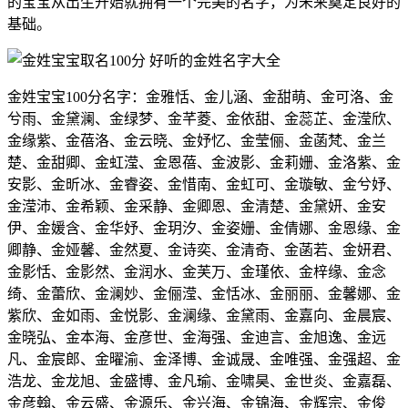
的宝宝从出生开始就拥有一个完美的名字，为未来奠定良好的
基础。
金姓宝宝100分名字：金雅恬、金儿涵、金甜萌、金可洛、金
兮雨、金黛澜、金绿梦、金芊菱、金依甜、金蕊芷、金滢欣、
金缘紫、金蓓洛、金云晓、金妤忆、金莹俪、金菡梵、金兰
楚、金甜卿、金虹滢、金恩蓓、金波影、金莉姗、金洛紫、金
安影、金昕冰、金睿姿、金惜南、金虹可、金璇敏、金兮妤、
金滢沛、金希颖、金采静、金卿恩、金清楚、金黛妍、金安
伊、金媛含、金华妤、金玥汐、金姿姗、金倩娜、金恩缘、金
卿静、金娅馨、金然夏、金诗奕、金清奇、金菡若、金妍君、
金影恬、金影然、金润水、金芙万、金瑾依、金梓缘、金念
绮、金蕾欣、金澜妙、金俪滢、金恬冰、金丽丽、金馨娜、金
紫欣、金如雨、金悦影、金澜缘、金黛雨、金嘉向、金晨宸、
金晓弘、金本海、金彦世、金海强、金迪言、金旭逸、金远
凡、金宸郎、金曜渝、金泽博、金诚晟、金唯强、金强超、金
浩龙、金龙旭、金盛博、金凡瑜、金啸昊、金世炎、金嘉磊、
金彦翰、金云盛、金源乐、金兴海、金锦海、金辉宗、金俊