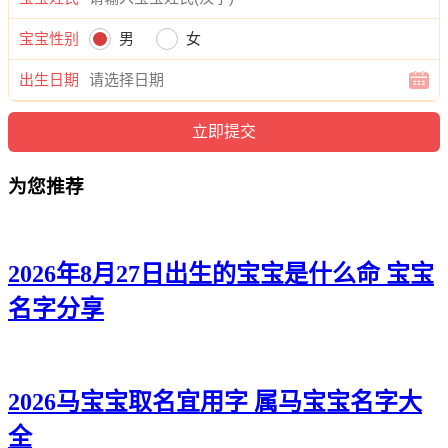
舒、金奕帆、金宇唯、金颜远、金麒康、金曜云、金威俊、金
宝宝性别
男
女
烁旭、金吉云、金宇清、金彦彦、金译泽、金溪诺、金帆烁、
金都棕、金辰恺、金翔远、金宇卓、金平翔、金博炎、金迪
出生日期
新、金志溪、金乐潮、金泽乐、金海迪、金渝泽、金郎翰、金
炎洺、金嘉孝、金博锦、金凯远、金炎旻、金健俊、金任挚、
金江航、金辰海、金宽迪、金远宸、金易颜、金鸣彦、金迪
聪、金宸诚、金博弘、金博冬、金景旻、金凡翰、金迪威、金
为您推荐
翔云、金俊炎、金泽志、金恺伦、金恺晏、金唯天、金韬云、
金毅曜、金康海、金旻彦、金渝泽、金辉安、金毅云、金彦
海、金世翰、金峰浩、金乐宸、金炎翰、金寅炎、金博嘉、金
恺恺、金毅易、金谦俊、金海伦、金信俊、金正柯、金桦海、
2026年8月27日出生的宝宝是什么命 宝宝
金新辰、金俊俊、金奕志、金曜炎。
名字分享
2026马宝宝取名宜用字 属马宝宝名字大
全