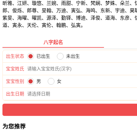
昕雅、江妍、璇悠、兰婉、雨甜、宁新、梵娴、梦姝、朵兰、
郎、俊烁、郎尊、旻翰、万迪、寅弘、海鸣、东新、宇迪、昊
紫旻、海曜、曜凯、源泽、勤铎、博迪、泽俊、道海、东彦、
道、寅永、天伦、寅伦、翰鹏、弘寅。
八字起名
出生状态
已出生
未出生
宝宝姓氏
宝宝性别
男
女
出生日期
为您推荐