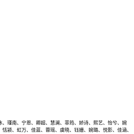
冰、瑾南、宁恩、卿超、慧澜、菲筠、娇诗、熙艺、怡兮、婉
、恬颍、虹万、佳蓝、蓉瑶、虞晓、钰姗、婉璐、悦影、佳涵、