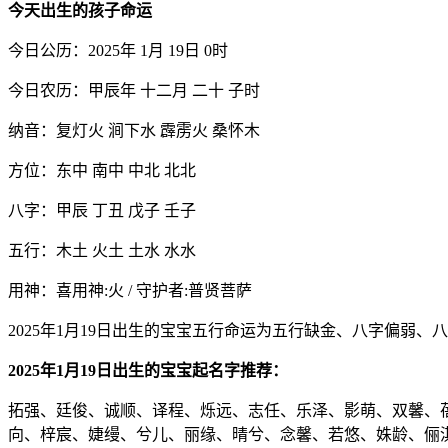
今天出生的孩子命运
今日公历：2025年 1月 19日 0时
今日农历：甲辰年 十二月 二十 子时
纳音：复灯火 涧下水 霹雳火 桑怀木
方位：东中 南中 中北 北北
八字：甲辰 丁丑 戊子 壬子
五行：木土 火土 土水 水水
用神：喜用神:火 / 守护者:普贤菩萨
2025年1月19日出生的宝宝五行命运为五行缺金、八字偏弱、
2025年1月19日出生的宝宝起名字推荐：
拓强、廷俊、诚顺、译程、烁远、志任、乐泽、影萌、双馨、
向、梓宸、婕缦、兮儿、丽缘、晴兮、念馨、若悠、姝龄、俪