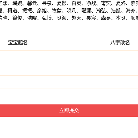
忆熙、瑶婉、馨云、寻泉、夏影、白灵、净馥、甯奕、夏洛、紫
聪、柯道、振振、彦旭、牧健、晓凡、曜灏、瀚弘、浩凯、海亦
信晓、锦俊、浩曜、弘博、炎海、超天、昊宸、森易、本炎、颜
宝宝起名
八字改名