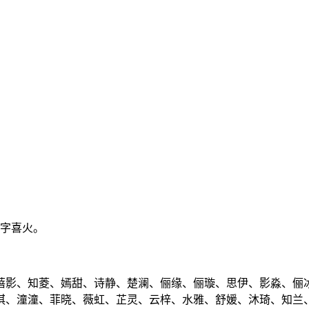
八字喜火。
蓓影、知菱、嫣甜、诗静、楚澜、俪缘、俪璇、思伊、影淼、俪
淇、潼潼、菲晓、薇虹、芷灵、云梓、水雅、舒媛、沐琦、知兰