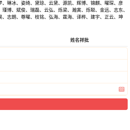
梦、琳冰、姿绮、黛琼、云黛、源凯、辉博、锦麒、曜琛、彦
、瑾博、斌俊、瑞磊、云弘、烁梁、瀚寅、烁聪、金远、志东、
昊、志朗、尊曜、枝铭、弘海、霆海、译桦、建宇、正云、坤
姓名祥批