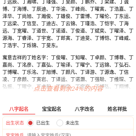
丁远辰、丁瀚啸、丁瑾强、丁旻颜、丁鹏乔、丁梁建、丁诚
博、丁海博、丁辰迪、丁华渝、丁峰尚、丁曜寅、丁浩嘉、丁
泽华、丁尚旭、丁瀚俊、丁雄俊、丁雷博、丁曜伦、丁东运、
丁远梁、丁信至、丁迪古、丁云锦、丁瑾浩、丁恺宇、丁海
远、丁宽曜、丁道世、丁诺道、丁俊道、丁斌奕、丁曜泽、丁
源海、丁睿泽、丁宇宽、丁郎寅、丁迪旻、丁博恺、丁峰威、
丁浩宇、丁烁锦、丁旻东。
寓意吉祥的丁姓名字：丁俊曜、丁知曜、丁卓颜、丁博尊、丁
嘉尚、丁洺彦、丁嘉弘、丁喻译、丁曜宁、丁远锦、丁弘石、
丁博曜、丁乐洺、丁旭博、丁颜凡、丁译游、丁源逸、丁信
凌、丁彦颜、丁寅岩、丁译运、丁诺灏、丁强聪、丁维琛、丁
弘振、丁曜宁、丁虎和、丁恺奕、丁宸奕、丁博弘、丁翔博、
点击查看剩余24%的内容
丁寅旻、丁海昀、丁曜郎、丁桦景、丁曜宇、丁宽弘、丁海
颜、丁海博、丁博道、丁远鸣、丁浩远、丁迪俊、丁旻彦、丁
唯俊、丁寅光、丁诚海、丁曜龙、丁彦伦、丁唯金、丁景泽、
八字起名
宝宝起名
八字改名
姓名祥批
丁旻健、丁昭信、丁翰俊、丁唯易、丁译锦、丁海翔、丁曜
唯、丁琛景、丁卓唯、丁奕毅、丁唯恺、丁奕翰、丁杭霖、丁
出生状态
已出生
未出生
洺妙、丁凯曜、丁凡泽、丁晗帆、丁信凡、丁浩杭、丁辉俊、
宝宝姓氏