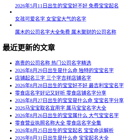
2026年5月11日出生的宝宝好不好 免费宝宝起名
女孩可爱名字 女宝宝大气的名字
属木的公司名字大全免费 属木聚财的公司名称
最近更新的文章
高贵的公司名称 热门公司名字精选
2026年8月29日出生是什么命 独特的宝宝名字
店铺起名三字 三个字吉祥店铺名字
2026年8月28日出生的宝宝好不好 最吉利宝宝名字
零食店名字好记又好听 零食店铺名字分享
2026年8月27日出生的宝宝是什么命 宝宝名字分享
2026马宝宝取名宜用字 属马宝宝名字大全
2026年8月26日出生的宝宝属什么 大气宝宝名字
零食营业执照名称大全 零食店名字全集
2026年8月25日出生的宝宝起名 宝宝命运解析
2026年8月31日出生是什么命 宝宝起名大全