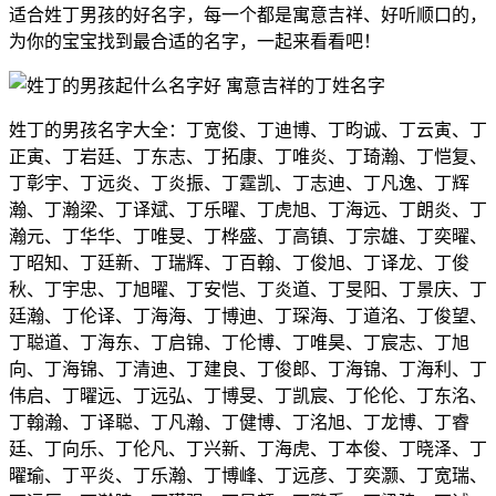
适合姓丁男孩的好名字，每一个都是寓意吉祥、好听顺口的，
为你的宝宝找到最合适的名字，一起来看看吧！
姓丁的男孩名字大全：丁宽俊、丁迪博、丁昀诚、丁云寅、丁
正寅、丁岩廷、丁东志、丁拓康、丁唯炎、丁琦瀚、丁恺复、
丁彰宇、丁远炎、丁炎振、丁霆凯、丁志迪、丁凡逸、丁辉
瀚、丁瀚梁、丁译斌、丁乐曜、丁虎旭、丁海远、丁朗炎、丁
瀚元、丁华华、丁唯旻、丁桦盛、丁高镇、丁宗雄、丁奕曜、
丁昭知、丁廷新、丁瑞辉、丁百翰、丁俊旭、丁译龙、丁俊
秋、丁宇忠、丁旭曜、丁安恺、丁炎道、丁旻阳、丁景庆、丁
廷瀚、丁伦译、丁海海、丁博迪、丁琛海、丁道洺、丁俊望、
丁聪道、丁海东、丁启锦、丁伦博、丁唯昊、丁宸志、丁旭
向、丁海锦、丁清迪、丁建良、丁俊郎、丁海锦、丁海利、丁
伟启、丁曜远、丁远弘、丁博旻、丁凯宸、丁伦伦、丁东洺、
丁翰瀚、丁译聪、丁凡瀚、丁健博、丁洺旭、丁龙博、丁睿
廷、丁向乐、丁伦凡、丁兴新、丁海虎、丁本俊、丁晓泽、丁
曜瑜、丁平炎、丁乐瀚、丁博峰、丁远彦、丁奕灏、丁宽瑞、