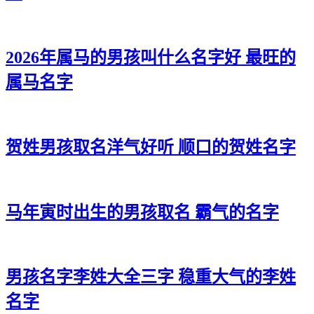
2026年属马的男孩叫什么名字好 最旺的
属马名字
贺姓男孩取名洋气好听 顺口的贺姓名字
马年寅时出生的男孩取名 霸气的名字
男孩名字李姓大全三字 稳重大气的李姓
名字