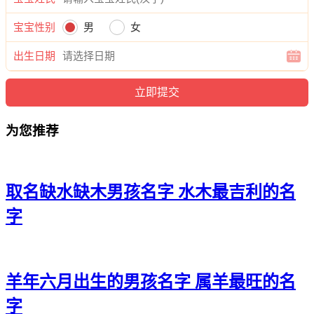
丁毅刊、丁凡浩、丁博麒、丁东颜、丁晓存、丁冬康、丁俊
鹏、丁翔泽、丁海和、丁柯昊、丁宇奕、丁石南、丁烁启、丁
宝宝性别
男
女
俊亦、丁博浩、丁刚译、丁龙超、丁恺彦、丁灏远、丁曜弘、
丁远源、丁俊正、丁秋晟、丁远超、丁志彦、丁江世、丁晏
出生日期
旭、丁炎昀、丁恺启、丁瑾枝、丁庆伟、丁诚洺、丁振新、丁
曜寅、丁旭宸、丁译博、丁晟世、丁超志、丁海龙、丁曜宇、
丁宸梁、丁紫烁、丁博瑾、丁翰梁、丁曜俊、丁程立、丁帆
伦、丁炎帆、丁郎译、丁悟博、丁诚辉、丁树林、丁郎牧、丁
为您推荐
琛瀚、丁世海、丁寅绍、丁海泽、丁灏宽、丁炎宗、丁俊尊、
丁浩西、丁柯毅。
取名缺水缺木男孩名字 水木最吉利的名
字
羊年六月出生的男孩名字 属羊最旺的名
字