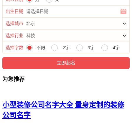
21、海盛、捷优、霄锦、渝鸣、吴云
出生日期
22、亘琩、冀达、濮圣、濯迅、泽乐
选择城市
23、绪禾、汇少、大齐、郴艺、璟思
选择行业
24、灵丰、茂仲、秦灿、帅磊、帆兴
选择字数
不限
2字
3字
4字
25、叶飒、纶川、隆欣、林喜、丹领
26、英灿、旲中、凯佑、韵业、诚唯
为您推荐
27、禹锦、源运、信捷、鼎坤、澄永
28、林浚、坤佑、馨仁、儋韵、融乐
29、益驰、健丽、鼎笛、瑞肃、兴齐
小型装修公司名字大全 量身定制的装修
30、琛毅、诚梓、翰韵、柳琮、山巴
公司名字
31、斯若、泰迪、灿艾、霆咏、轮纳