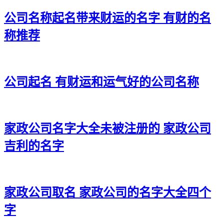
32、霆茂、杉骏、臣盛、粤靖、英冠
公司名称起名带来财运的名字 有财的名
33、苏驰、炫辉、宥哲、承达、伦泉
称推荐
34、滕书、忠楚、纬斯、任希、域祥
35、瀚兴、迪琳、宁康、城嘉、蓝华
公司起名 有财运和运气好的公司名称
36、叶濮、醒金、红靖、岩清、永欣
37、沃纬、勤喆、张圆、群波、建元
家政公司名字大全未被注册的 家政公司
38、昌弘、家虎、彬铸、昌吴、卫创
吉利的名字
39、铸帅、铿卫、尧君、茂北、苗传
40、秦宏、滕滨、群骏、濮弘、衷晟
41、云禾、顺万、欣暠、蓝骏、勋晟
家政公司取名 家政公司的名字大全四个
字
42、永梁、翰银、达霜、汉龄、勤炅