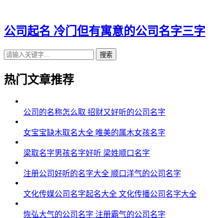
43、予江、世墨、怡秋、蓝安、依慕
44、源辰、岳嘉、夏威、云飚、永澈
公司起名 冷门但有寓意的公司名字三字
45、飙翱、意行、和全、西洲、意锐
搜索
46、云安、墨艺、岩华、任搏、虹彦
热门文章推荐
47、泽濮、澜慧、霖霁、唱歆、永轩
48、纬峰、元唯、灵乐、琒斯、兴莱
公司的名称怎么取 招财又好听的公司名字
49、武仁、沈联、德亮、盛航、杉唯
女宝宝缺木取名大全 唯美的属木女孩名字
50、予雪、慕苏、轮锋、成玄、菲和
梁取名字男孩名字好听 梁姓顺口名字
51、璟岑、杉炜、启圣、辛乾、遥拓
注册公司好听的名字大全 顺口洋气的公司名字
52、元邦、格善、红觅、万京、富郴
文化传媒公司名字起名大全 文化传播公司名字大全
53、易劭、洋迪、穆千、宣天、泰琪
恢弘大气的公司名字 注册霸气的公司名字