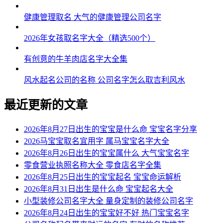
54、奇炎、德立、涤众、巴华、勰焱
健康管理取名 大气的健康管理公司名字
55、卫嘉、润泉、铿钟、祥为、琒武
2026年女孩取名字大全（精选500个）
56、陈霖、志新、安森、德启、慕珹
有创意的牛羊肉店名字大全集
57、兆劲、霏卓、传柳、恒宽、琤纪
风水起名公司的名称 公司名字怎么取吉利风水
58、瑎橙、濮晓、奥挺、帅建、宗才
59、思锋、元裕、琒腾、鼎双、聚强
最近更新的文章
60、隆意、书佐、诚秦、星虹、振书
2026年8月27日出生的宝宝是什么命 宝宝名字分享
61、晟航、翼俊、仕杰、京依、巴莱
2026马宝宝取名宜用字 属马宝宝名字大全
2026年8月26日出生的宝宝属什么 大气宝宝名字
62、奥祥、唱拓、腾瑞、昌泉、翔唐
零食营业执照名称大全 零食店名字全集
2026年8月25日出生的宝宝起名 宝宝命运解析
63、丞彤、柏弢、迪铖、明捷、宰沃
2026年8月31日出生是什么命 宝宝起名大全
64、瑜杉、豫纪、海滕、珺铭、晟君
小型装修公司名字大全 量身定制的装修公司名字
2026年8月24日出生的宝宝好不好 热门宝宝名字
65、格冰、予圣、灿英、乾汉、竣天