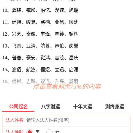
10、冀锋、镇彤、融忆、淏速、旭瑞
11、廷煜、峻晁、寒楠、业慧、顺沈
12、兴艺、奋耀、丰烽、星钟、韬辉
13、飞秦、业清、航慕、声伦、虎誉
14、普普、豪安、觉鸿、吉茂、岳庆
15、途佰、航嵩、恒煜、立迅、启潇
16、植郴、志飚、双连、升亮、暠翦
点击查看剩余75%的内容
17、武歆、浩迪、源清、生龙、学喜
18、锦则、琛焕、腾喜、铸源、易昌
公司起名
八字财运
十年大运
测终身运
19、平豫、永勇、磊嘉、银森、啸烽
法人姓名
20、凡新、景敏、忠龙、景心、铎勇
法人性别
男
女