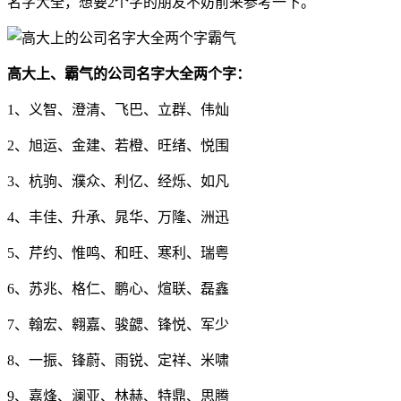
名字大全，想要2个字的朋友不妨前来参考一下。
高大上、霸气的公司名字大全两个字：
1、义智、澄清、飞巴、立群、伟灿
2、旭运、金建、若橙、旺绪、悦围
3、杭驹、濮众、利亿、经烁、如凡
4、丰佳、升承、晁华、万隆、洲迅
5、芹约、惟鸣、和旺、寒利、瑞粤
6、苏兆、格仁、鹏心、煊联、磊鑫
7、翰宏、翱嘉、骏勰、锋悦、军少
8、一振、锋蔚、雨锐、定祥、米啸
9、嘉烽、澜亚、林赫、特鼎、思腾