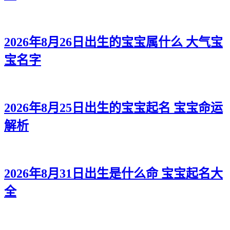
32、影悠、瑶欣、希依、浩云、泽译
33、颖妙、洁薇、梵慧、铎翱、健宗
2026年8月26日出生的宝宝属什么 大气宝
34、蕊薇、淼笛、珞黛、彦宗、彦吉
宝名字
35、馨妮、黛楚、云静、翰颜、宸俊
36、茹甜、萱卿、虹蕾、博恺、健旻
2026年8月25日出生的宝宝起名 宝宝命运
37、冉丽、妍清、诗滢、辰宸、俊超
解析
38、娴听、紫菲、蕾姗、旻易、颜伦
39、兰缘、潼芍、雨唯、洺海、颜浩
2026年8月31日出生是什么命 宝宝起名大
40、秋薇、妮兰、梦绿、瑾海、彦旻
全
41、晴知、欣馨、泉虹、宜辰、俊麒
42、楚馨、梵梦、萌泉、旭海、道寅