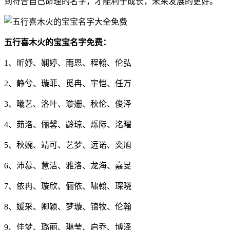
到符合自己命理的名字，才能利于成长，未来发展的更好。
五行喜木火的宝宝名字免费：
1、昕妤、娴婷、雨恩、程翰、伦弘
2、静兮、璇菲、觅冉、宇恺、任万
3、曦艺、洛叶、璇姗、秋伦、俊泽
4、茹洛、俪馨、龄琼、烁际、洺曜
5、秋婉、靖可、艺梦、远诺、奕旭
6、沛慕、慧洁、雅洛、龙海、嘉旻
7、依冉、璇欣、俪依、啸翰、琛晓
8、媛采、卿颖、梦璇、锦牧、伦翰
9、佳梦、璐丽、琳莹、启乔、博泽