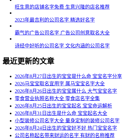
54、楚云、洛慕、虹缘、帆桦、琛勤
旺生意的店铺名字免费 生意兴隆的店名推荐
55、雯琦、桂雅、诗甜、聪曜、寅博
2023年最吉利的公司名字 精选好名字
56、筱雅、静恩、水儿、枝程、新旭
霸气的广告公司名字 广告公司创意取名大全
57、语甜、茹绮、璐俪、海源、雄宇
诗经中好听的公司名字 文化内涵的公司名字
58、洛甜、忆婕、璇婕、伦天、建曜
最近更新的文章
59、滢洁、亦姗、昕映、宇旭、尚锦
60、冉琦、冬婉、恬芙、瀚林、林宸
2026年8月27日出生的宝宝是什么命 宝宝名字分享
2026马宝宝取名宜用字 属马宝宝名字大全
61、佳采、姿唯、俪梦、朗桦、泽弘
2026年8月26日出生的宝宝属什么 大气宝宝名字
零食营业执照名称大全 零食店名字全集
62、絮馨、滢清、菱欣、信正、石彦
2026年8月25日出生的宝宝起名 宝宝命运解析
63、影馨、睿薇、颖嫣、旭宇、柯伦
2026年8月31日出生是什么命 宝宝起名大全
小型装修公司名字大全 量身定制的装修公司名字
64、艺珺、悦映、瑶乐、译炎、奥辉
2026年8月24日出生的宝宝好不好 热门宝宝名字
公司名称起名带来财运的名字 有财的名称推荐
65、榆如、傲影、悦娜、景昊、远翰