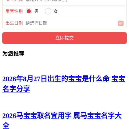
21、悠万、雨兰、晴华、磊伦、志海
宝宝性别
男
女
22、南筱、晴晓、爱敏、昊旭、侠郎
出生日期
23、梓云、悦嫣、卿南、彦凯、辰旻
24、夏俪、欣淼、甯虹、寅方、宽旻
为您推荐
25、梦唯、甯冬、梓泉、弘新、拓浩
26、楚奕、宁绿、妙澜、翰弘、旻世
27、娴紫、书媛、璇芙、泽炎、远凯
2026年8月27日出生的宝宝是什么命 宝宝
名字分享
28、雅洛、依熙、茹映、启凯、恺瑞
29、梵楚、晴梓、静颖、恺宽、泽俊
30、彩瑶、冰娴、江清、道远、晓廷
2026马宝宝取名宜用字 属马宝宝名字大
31、颍珍、悦歆、娴痴、远海、译志
全