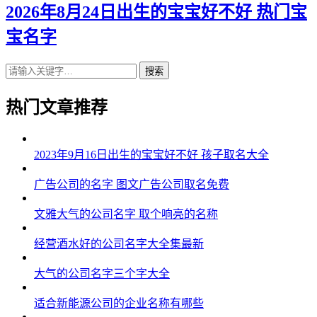
43、晴嫣、兮俪、灵菲、翰烁、锦超
2026年8月24日出生的宝宝好不好 热门宝
宝名字
44、洛虞、黛絮、笑朵、海海、唯郎
45、云梦、敏缦、婷旋、伦颜、彦鸣
搜索
46、娜雨、娴甜、梦蕾、彦博、康厚
热门文章推荐
47、玥婷、悠晓、婉恬、程柯、恺磊
48、澜瑶、瑶媛、旋晴、译宗、瀚唯
2023年9月16日出生的宝宝好不好 孩子取名大全
49、雅琼、滢欣、娇歆、远浩、乐伦
广告公司的名字 图文广告公司取名免费
50、姝洛、灵晴、影兰、宇彦、戈翰
文雅大气的公司名字 取个响亮的名称
51、奇俪、菱珍、汐妤、柯俊、海晓
经营酒水好的公司名字大全集最新
52、媱楚、朵娇、依如、逸进、磊健
大气的公司名字三个字大全
53、影诗、影淇、冰绿、毅易、寅灏
适合新能源公司的企业名称有哪些