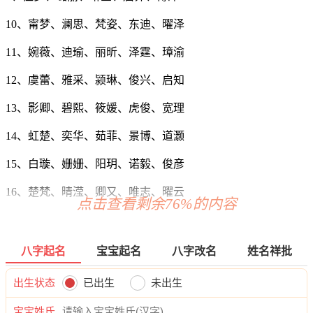
10、甯梦、澜思、梵姿、东迪、曜泽
11、婉薇、迪瑜、丽昕、泽霆、璋渝
12、虞蕾、雅采、颍琳、俊兴、启知
13、影卿、碧熙、筱媛、虎俊、宽理
14、虹楚、奕华、茹菲、景博、道灏
15、白璇、姗姗、阳玥、诺毅、俊彦
16、楚梵、晴滢、卿又、唯志、曜云
点击查看剩余76%的内容
17、蓉欣、萌万、以华、宥麒、瑾迪
18、杏爱、娅旋、缘绿、凡光、郎海
八字起名
宝宝起名
八字改名
姓名祥批
19、如紫、佳然、妍涵、译言、翰郎
出生状态
已出生
未出生
20、颍翔、昊妤、瑶兮、浩海、拓俊
宝宝姓氏