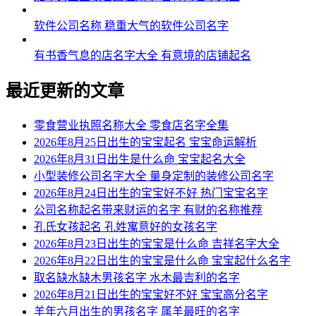
软件公司名称 稳重大气的软件公司名字
有书香气息的店名字大全 有意境的店铺起名
最近更新的文章
零食营业执照名称大全 零食店名字全集
2026年8月25日出生的宝宝起名 宝宝命运解析
2026年8月31日出生是什么命 宝宝起名大全
小型装修公司名字大全 量身定制的装修公司名字
2026年8月24日出生的宝宝好不好 热门宝宝名字
公司名称起名带来财运的名字 有财的名称推荐
孔氏女孩起名 孔姓寓意好的女孩名字
2026年8月23日出生的宝宝是什么命 吉祥名字大全
2026年8月22日出生的宝宝是什么命 宝宝起什么名字
取名缺水缺木男孩名字 水木最吉利的名字
2026年8月21日出生的宝宝好不好 宝宝高分名字
羊年六月出生的男孩名字 属羊最旺的名字