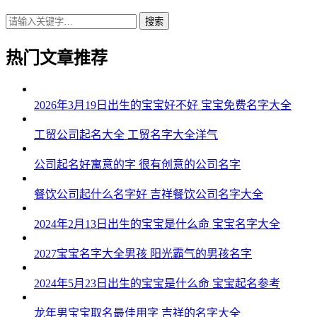
搜索
热门文章推荐
2026年3月19日出生的宝宝好不好 宝宝免费名字大全
工贸公司起名大全 工贸名字大全洋气
公司起名好寓意的字 很有创意的公司名字
餐饮公司起什么名字好 吉祥餐饮公司名字大全
2024年2月13日出生的宝宝是什么命 宝宝名字大全
2027宝宝名字大全男孩 阳光霸气的男孩名字
2024年5月23日出生的宝宝是什么命 宝宝起名参考
龙年男宝宝取名最佳用字 吉祥的名字大全