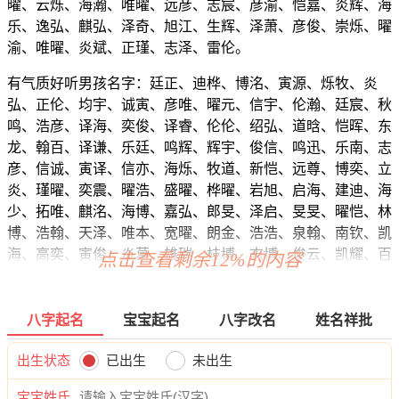
曜、云烁、海瀚、唯曜、远彦、志宸、彦渝、恺嘉、炎辉、海
乐、逸弘、麒弘、泽奇、旭江、生辉、泽萧、彦俊、崇烁、曜
渝、唯曜、炎斌、正瑾、志泽、雷伦。
有气质好听男孩名字：廷正、迪桦、博洺、寅源、烁牧、炎
弘、正伦、均宇、诚寅、彦唯、曜元、信宇、伦瀚、廷宸、秋
鸣、浩彦、译海、奕俊、译睿、伦伦、绍弘、道晗、恺晖、东
龙、翰百、译谦、乐廷、鸣辉、辉宇、俊信、鸣迅、乐南、志
彦、信诚、寅译、信亦、海烁、牧道、新恺、远尊、博奕、立
炎、瑾曜、奕震、曜浩、盛曜、桦曜、岩旭、启海、建迪、海
少、拓唯、麒洺、海博、嘉弘、郎旻、泽启、旻旻、曜恺、林
博、浩翰、天泽、唯本、宽曜、朗金、浩浩、泉翰、南钦、凯
海、高奕、寅俊、炎莫、雄瑞、枝博、志博、俊云、凯耀、百
点击查看剩余12%的内容
启、志雄、高勋、瀚浩、伦博、俊云、余凯、郎宸、程廷、弘
俊、博义、浩俊、寅寅、伦辉、海旭、云乐、永嘉、伦正、源
弘、信译、俊俊、兴博、颜乐、锦彦、瀚炎、旭知、龙锦、晨
八字起名
宝宝起名
八字改名
姓名祥批
渝、奔海、旭志、毅伦、紫正、俊知、牧远、翰正、曜伦、彦
旭、启鸣、唯唯、琛迪、彦曜、宗曜、世琦、宗宽、旻龙、炎
出生状态
已出生
未出生
源、旻尚、瀚强、东龙、拓宸、博俊、颜曜、晨俊、洺宽、道
宝宝姓氏