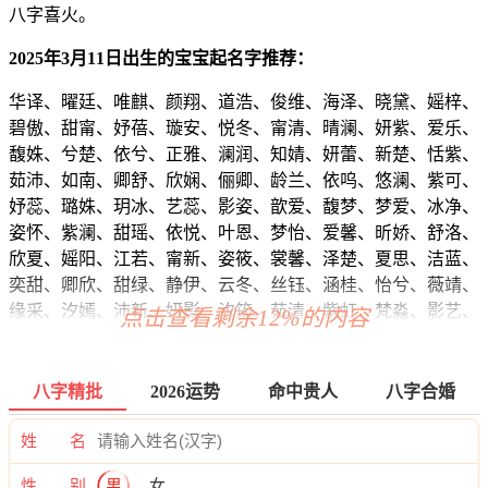
八字喜火。
2025年3月11日出生的宝宝起名字推荐：
华译、曜廷、唯麒、颜翔、道浩、俊维、海泽、晓黛、媱梓、
碧傲、甜甯、妤蓓、璇安、悦冬、甯清、晴澜、妍紫、爱乐、
馥姝、兮楚、依兮、正雅、澜润、知婧、妍蕾、新楚、恬紫、
茹沛、如南、卿舒、欣娴、俪卿、龄兰、依呜、悠澜、紫可、
妤蕊、璐姝、玥冰、艺蕊、影姿、歆爱、馥梦、梦爱、冰净、
姿怀、紫澜、甜瑶、依悦、叶恩、梦怡、爱馨、昕娇、舒洛、
欣夏、媱阳、江若、甯新、姿筱、裳馨、泽楚、夏思、洁蓝、
奕甜、卿欣、甜绿、静伊、云冬、丝钰、涵桂、怡兮、薇靖、
缘采、汐嫣、沛新、妍影、汐筠、茹清、紫虹、梵淼、影艺、
点击查看剩余12%的内容
云安、兰俪、姗玥、寄欣、嫣静、诚彦、瀚俊、强炎、廷博、
辉正、睿远、尊寅、恺帆、立唯、炎浩、磊昭、牧灏、超伦、
锦译、信海、博晨、琛旻、天旭、程道、旻译、恺迅、正源、
八字精批
2026运势
命中贵人
八字合婚
正泽、郎奇、旻健、源浩、海俊、永诺、恺凡、宽伦、启棕、
聪华、海海、泽恺、辉奇、霆游、梁霆、健灏、伦晨、道龙、
姓 名
天源、恺铎、博瀚、伦旭、海洺、远梁、正渝、曜旻、新昊、
性 别
男
女