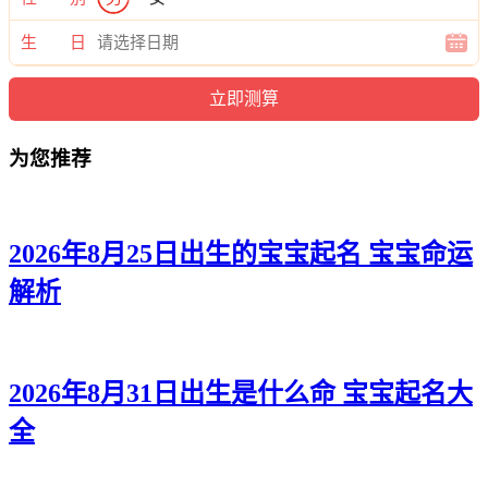
庆恺、桦奕、颜郎、雷雷、渝寅、旭宇、本曜、义俊、江崇、
柯世、恺译、灏源、翔博、健曜、海炎、浩任、炎强、翰秋。
生 日
为您推荐
2026年8月25日出生的宝宝起名 宝宝命运
解析
2026年8月31日出生是什么命 宝宝起名大
全