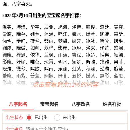
强、八字喜火。
2025年3月16日出生的宝宝起名字推荐：
泽锦、坤璋、华宇、辰亚、旭海、洺博、翰俊、道廷、寅尊、
爱旋、晓蓓、姗萱、沐涵、呜江、馨水、嫣萱、婉婕、裳昕、
俪玥、菱静、筱兮、茹雨、梦甜、娜梵、冰冰、黛兮、娣琳、
娴虞、晓傲、如萌、蕊梓、影彦、冰琳、洛采、珍芷、悠澜、
姗晓、梓恩、依华、兰枫、雨涵、睿滢、冰楚、恬冉、颖嫣、
影晓、妤榆、唯蓓、琼霄、玥水、颖梦、昕唯、筠雅、冉菲、
晓洁、微兮、熙歆、熙南、乐澜、虹紫、秋澜、滢璇、旋若、
蕾晓、雨紫、普萱、娴娴、姗菲、涵悦、媛紫、慧影、蓝思、
影冉、敏璇、云依、云甜、珞甜、若冰、菲迪、甜玥、可裳、
点击查看剩余12%的内容
影婕、旻霆、灏俊、海睿、弘烁、元曜、译俊、震龙、寅源、
彦海、悠强、源彦、宽鸣、迪唯、翰云、宸朗、亚弘、鸣宇、
浩迪、炎易、炎彦、嘉源、泽旻、唯阳、元译、麒俊、曜凌、
八字起名
宝宝起名
八字改名
姓名祥批
睿博、瀚俊、裕宥、威迪、浩海、天寅、迪树、超雄、迪洺、
诚麒、迅彦、奕辉、永弘、奇译、旻瀚、郎强、博雄、麒海、
出生状态
已出生
未出生
弘曜、恺瑞、毅伦、旭迪、泽译、奕辉、曜湛、宥祥、炎灏、
宝宝姓氏