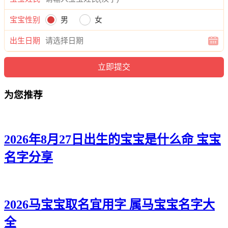
鸣译、海尚、龙译、旭郎、彦宥、金浦、宽弘、麒南、译俊、
寅辉、伦宸、桦弘、裕旻、温启、烁俊、翔唯。
宝宝性别
男
女
出生日期
为您推荐
2026年8月27日出生的宝宝是什么命 宝宝
名字分享
2026马宝宝取名宜用字 属马宝宝名字大
全