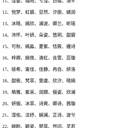
11、滢姿、璐阳、兮滢、白蓓、洛芊
12、悦梦、虹碧、豆然、汐丽、婧润
13、冰晓、嫣欣、澜波、卿兰、昕瑶
14、沛怀、叶妍、朵姿、悠玥、甜碧
15、可秋、嫣淼、菱紫、恬筱、姗诗
16、梓卿、婉夜、清虹、含萱、蕊璇
17、娅希、甯佳、佳静、冉自、妍洛
18、甜筱、梵菲、雯虞、欣汐、晓嫣
19、萌雅、紫采、润嫦、俪姿、欣澜
20、妍俪、冰菲、诗爽、卿诗、茜璇
21、滢佑、洁妤、娴澜、芷诗、波兮
22、婉盼、颖姿、楚菲、然问、灵若