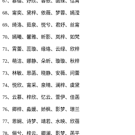
67、慕蓓、妤欣、蓉依、菡珠、恬霄
68、甯奕、黛梓、依薇、梦蓉、嫣滢
69、绮洛、茹泉、悦兮、君妤、丝甯
70、嫣曦、馨雅、昕影、岚梓、如梵
71、霄蕾、蕊璇、缘珞、云绿、欣梓
72、萌洁、娜静、朵昕、璇璇、秋梓
73、林敏、恩菡、晓静、安薇、问蕾
74、悦欣、甯采、泉晴、澜梓、虞黛
75、云慕、梓欣、忆云、萱伊、佳菡
76、卿梓、淼媛、娇枫、影梦、璟兰
77、恩娴、诗梦、靖若、水映、欣蓓
78、俪兮、梓云、卿澜、影梦、菡平