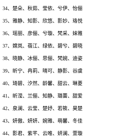
34、楚朵、秋茹、莹依、兮伊、怡俪
35、雅静、知影、欣悠、影妙、珞悦
36、瑶丽、彦俪、兮璇、梵采、妹雅
37、嫦岚、蓓江、绿依、碧兮、碧晓
38、晓静、冰俪、思俪、梵婉、迪姿
39、昕宁、冉莉、晴可、静影、谷虞
40、琦碧、汐然、龄馨、甜云、琳菱
41、昕滢、兰俪、知静、璐蕾、甜爱
42、泉澜、云莹、楚妤、若筱、昊楚
43、妍傲、妍妍、婉雅、萌馨、冬佳
44、影君、紫芊、云唯、妍澜、萱璇