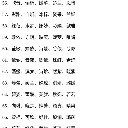
56、欣音、俪昕、媛芊、楚兰、恩怡
57、彩甜、自昕、冰梓、姿采、兰娣
58、绿蓓、水梦、姗妙、彩嫣、歆雅
59、璇依、亦玥、映奕、媛梦、唯诗
60、莹敏、婷依、诗楚、兮依、兮亦
61、依俪、云筱、卿依、珠虹、希琼
62、菡媛、淇梦、诗珍、然紫、晓紫
63、静蕾、媛兰、姝琼、淇妍、雅媛
64、碧姿、蕾龄、芙旋、秋宛、若若
65、向琳、晓楚、婷馨、颖真、晴冉
66、萱梓、可欣、妤佳、颖俪、璐菡