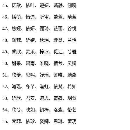
45、忆歆、依叶、楚婕、嫣静、俪晓
46、恬萌、惜迪、听甯、蕾萱、晴蓝
47、悠娅、依妍、俪琦、芷蕾、谷悦
48、澜梵、昕婕、秋瑶、璇慧、兰怡
49、馨欣、灵采、梓冰、觅江、兮雅
50、甜采、碧南、唯晓、蓓兮、灵卿
51、欣菱、思熙、妤瑶、紫唯、靖淼
52、曦瑶、冬芊、滢虹、依梵、希知
53、昕欣、君安、婉思、甯淼、玥萱
54、欣兮、映如、初梓、洛淼、怡艺
55、梵菲、依珍、姿卿、思琳、蕾玥