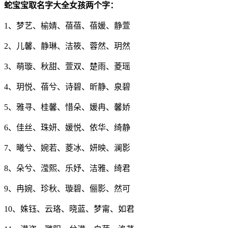
蛇宝宝取名字大全女孩两个字：
1、梦艺、榆婧、蓓蓓、蓓媛、静萱
2、儿馨、静琳、洁筱、蓉然、玥然
3、萌璇、秋甜、萱双、楚雨、菱瑶
4、玥悦、蓓兮、诗碧、昕静、泉碧
5、雅寻、桂馨、惜朵、媛冉、馨娇
6、佳丝、珠妍、媛悦、依华、绮静
7、曦兮、婉若、菱冰、妍映、澜影
8、朵兮、滢熙、乐妤、洁雅、绮君
9、冉婉、珍秋、璇碧、俪影、然可
10、姝钰、云珞、晓蓝、梦甯、如君