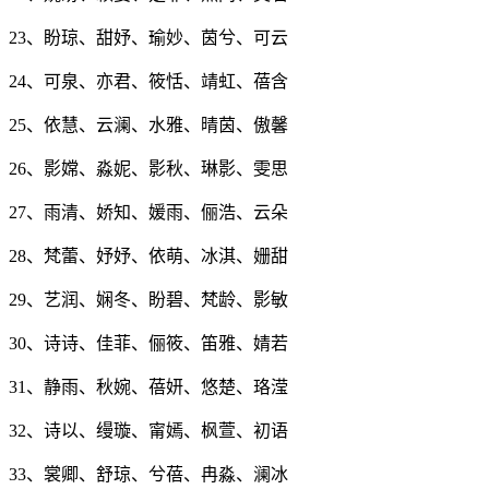
23、盼琼、甜妤、瑜妙、茵兮、可云
24、可泉、亦君、筱恬、靖虹、蓓含
25、依慧、云澜、水雅、晴茵、傲馨
26、影嫦、淼妮、影秋、琳影、雯思
27、雨清、娇知、媛雨、俪浩、云朵
28、梵蕾、妤妤、依萌、冰淇、姗甜
29、艺润、娴冬、盼碧、梵龄、影敏
30、诗诗、佳菲、俪筱、笛雅、婧若
31、静雨、秋婉、蓓妍、悠楚、珞滢
32、诗以、缦璇、甯嫣、枫萱、初语
33、裳卿、舒琼、兮蓓、冉淼、澜冰