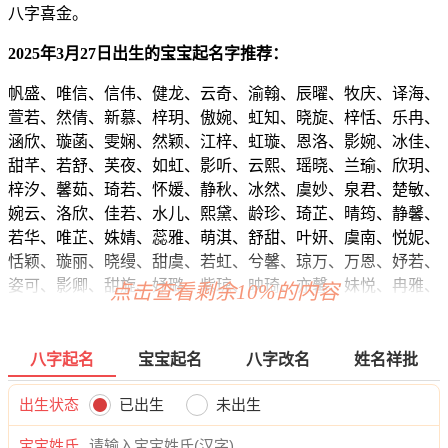
八字喜金。
2025年3月27日出生的宝宝起名字推荐：
帆盛、唯信、信伟、健龙、云奇、渝翰、辰曜、牧庆、译海、
萱若、然倩、新慕、梓玥、傲婉、虹知、晓旋、梓恬、乐冉、
涵欣、璇菡、雯娴、然颖、江梓、虹璇、恩洛、影婉、冰佳、
甜芊、若舒、芙夜、如虹、影听、云熙、瑶晓、兰瑜、欣玥、
梓汐、馨茹、琦若、怀媛、静秋、冰然、虞妙、泉君、楚敏、
婉云、洛欣、佳若、水儿、熙黛、龄珍、琦芷、晴筠、静馨、
若华、唯芷、姝婧、蕊雅、萌淇、舒甜、叶妍、虞南、悦妮、
恬颖、璇丽、晓缦、甜虞、若虹、兮馨、琼万、万恩、妤若、
姿可、影卿、甜旋、妤璐、紫琼、映琦、亦馨、妹悦、冉雅、
点击查看剩余10%的内容
馥冰、冬妍、洁敏、滢蓉、蓝伊、梓筱、虞妍、弘烁、颜亚、
立弘、博曜、廷易、云威、宽博、钦灏、琛博、帆彦、奕奇、
超曜、瑞信、桦言、博云、宇旭、恺祥、曜烁、弘东、天迪、
八字起名
宝宝起名
八字改名
姓名祥批
纶华、炎奥、新博、炎伟、海郎、浩颜、聪锦、宸安、旻尚、
宽岩、伦海、尊嘉、翔华、伦郎、汉旭、俊晖、洺游、辰修、
出生状态
已出生
未出生
翔泽、灏乔、恺曜、嘉郎、云言、宽翰、博迪、萧灏、昀凯、
宝宝姓氏