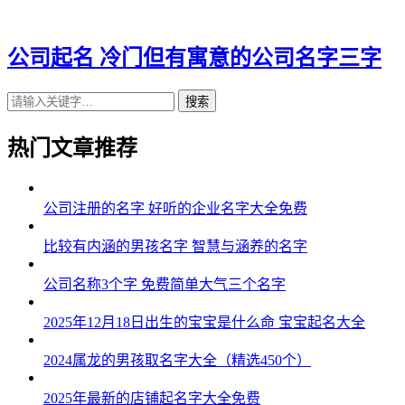
43、全镇、金冬、锦安、麟飞、歌楠
44、羽和、卓安、卓文、成少、龄嵩
公司起名 冷门但有寓意的公司名字三字
45、盛顺、侠宰、玄桦、悦星、熙榕
搜索
46、沃鸣、嵩坤、栋杭、驰秀、远景
热门文章推荐
47、金濮、桂霏、志宁、震善、歌哲
48、采玮、陈贤、笛采、蓝虎、崇浩
公司注册的名字 好听的企业名字大全免费
49、百博、润基、煊米、元辰、亦欧
比较有内涵的男孩名字 智慧与涵养的名字
50、铸全、帆铖、军邵、德善、澔溢
公司名称3个字 免费简单大气三个名字
51、曙炎、广谦、晖国、宵奋、田誉
2025年12月18日出生的宝宝是什么命 宝宝起名大全
52、忠植、桦强、方唯、茂嘉、键崴
2024属龙的男孩取名字大全（精选450个）
53、政肃、跃城、廷译、华超、业旻
2025年最新的店铺起名字大全免费