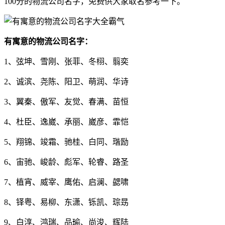
100分的物流公司名字，免费供大家取名参考一下。
有寓意的物流公司名字：
1、弦坤、雪刚、张菲、冬栩、翦奕
2、诚滨、尧陈、阳卫、萌润、华诗
3、翼秦、傲军、友觉、春满、苗恒
4、杜臣、逸崴、承丽、崴彦、霏恺
5、翔锦、竣霜、驰桂、白同、瑎励
6、宙驰、峻龄、彪军、轮睿、路圣
7、植宵、威宰、鹰佑、启澜、勰啸
8、铎粤、易柳、东潇、铄凯、琮昮
9、白淳、鸿瑞、品瑜、尚浚、辉陆