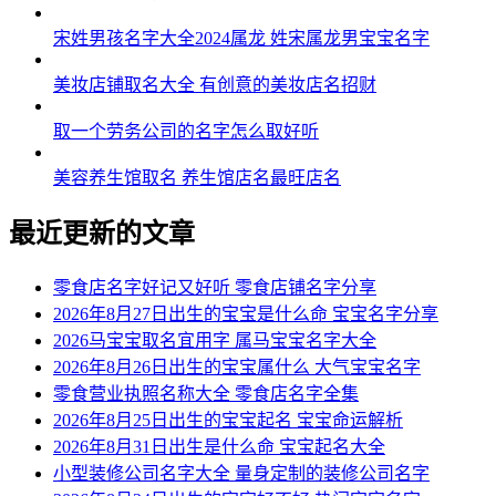
54、欧宁、程豪、咏唯、觅钦、罡怡
宋姓男孩名字大全2024属龙 姓宋属龙男宝宝名字
55、鸿华、泳翦、骁雷、慧卫、酥颀
美妆店铺取名大全 有创意的美妆店名招财
56、耀亚、焕彬、兴焕、杰雪、森连
取一个劳务公司的名字怎么取好听
57、翦铄、杰道、瑞桐、嘉亚、巴胜
美容养生馆取名 养生馆店名最旺店名
58、狄榕、惜琦、骁大、胜百、海德
59、传驹、白钢、思雄、远宵、喜才
最近更新的文章
60、翼景、益明、杭禧、少宵、敬勇
零食店名字好记又好听 零食店铺名字分享
61、武强、立怡、涵邵、泰浚、有廉
2026年8月27日出生的宝宝是什么命 宝宝名字分享
2026马宝宝取名宜用字 属马宝宝名字大全
62、希允、朋冠、弦海、雷衡、炫驰
2026年8月26日出生的宝宝属什么 大气宝宝名字
零食营业执照名称大全 零食店名字全集
63、齐捷、路竹、富盛、贤逸、瑜禧
2026年8月25日出生的宝宝起名 宝宝命运解析
64、梁霖、鑫琳、佑曙、濯恩、雄飒
2026年8月31日出生是什么命 宝宝起名大全
小型装修公司名字大全 量身定制的装修公司名字
65、植生、岩暠、雷晏、崇帆、达滕