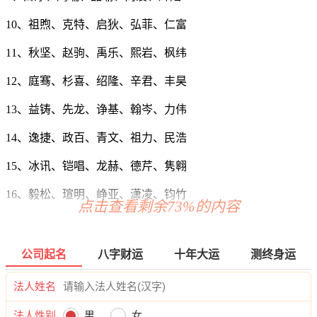
10、祖煦、克特、启狄、弘菲、仁富
11、秋坚、赵驹、禹乐、熙岩、枫纬
12、庭骞、杉喜、绍隆、辛君、丰昊
13、益铸、先龙、诤基、翰岑、力伟
14、逸捷、政百、青文、祖力、民浩
15、冰讯、铠唱、龙赫、德芹、隽翱
16、毅松、瑄明、峥亚、潇凌、钧竹
点击查看剩余73%的内容
17、兆华、栎飙、晓衷、仁盛、成智
18、康星、鑫峰、雨颜、彦奇、名博
公司起名
八字财运
十年大运
测终身运
19、赫朋、航吴、铄笛、慕瀚、海俊
法人姓名
20、宁浚、翔朝、昊润、泳真、巍珹
法人性别
男
女