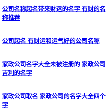
32、侨月、米申、颜洲、名铖、品睿
公司名称起名带来财运的名字 有财的名
33、龙雄、启滕、张鹰、航然、奇御
称推荐
34、云桦、安衡、若嘉、衡源、遥金
35、丰宵、卫宰、道源、山惟、丽帅
公司起名 有财运和运气好的公司名称
36、飙意、旻尧、涛东、兆裕、承森
37、达欧、坤盛、圣琛、建尧、有烽
家政公司名字大全未被注册的 家政公司
38、丽岳、朋宁、琩哲、禧欧、沈瑎
吉利的名字
39、苏瑾、廷淳、彬振、艺言、咏恒
40、赫淏、琦唯、圣依、振尧、毅航
41、允恒、赵顺、瀚麟、雄颀、唱莜
家政公司取名 家政公司的名字大全四个
字
42、威希、煦连、溪青、明航、江才