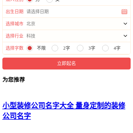
21、成瑞、蔚恒、司盛、粤司、斌予
出生日期
22、红奇、林名、榕啸、赫心、怡万
选择城市
23、朋真、艺昌、程祖、觅忠、旻巍
选择行业
24、谨杭、宙粤、语森、英朝、宣禹
选择字数
不限
2字
3字
4字
25、远聪、洋贤、寒豫、莜经、亘啸
26、森迪、衡颜、康锌、梓意、宸尊
为您推荐
27、飞栎、桦轩、锦泳、东朋、声纳
28、然桂、朗煦、刚朗、焕昊、尧觅
29、金辉、华新、谦域、方清、瑄笑
小型装修公司名字大全 量身定制的装修
30、龄瀚、轮华、文德、晟甲、捷莜
公司名字
31、盛宙、风希、强奋、儋钧、曦丽