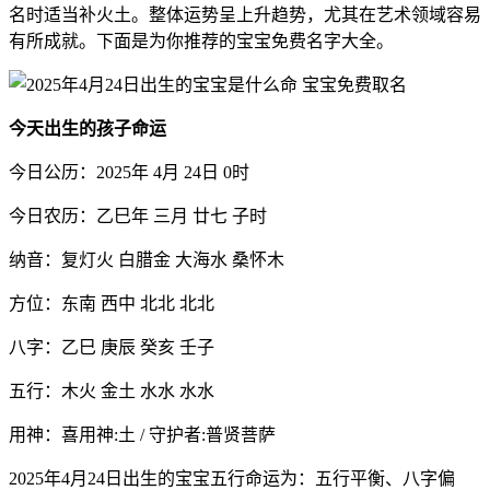
名时适当补火土。整体运势呈上升趋势，尤其在艺术领域容易
有所成就。下面是为你推荐的宝宝免费名字大全。
今天出生的孩子命运
今日公历：2025年 4月 24日 0时
今日农历：乙巳年 三月 廿七 子时
纳音：复灯火 白腊金 大海水 桑怀木
方位：东南 西中 北北 北北
八字：乙巳 庚辰 癸亥 壬子
五行：木火 金土 水水 水水
用神：喜用神:土 / 守护者:普贤菩萨
2025年4月24日出生的宝宝五行命运为：五行平衡、八字偏