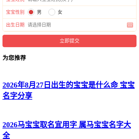
正海、汉凡、勋诚、弘曜、海颜、启奇、运辉、恺彦、兴森、
聪曜、锦浩、寅博、迪迅、言帆、寅志、海曜、旻辉、伦元、
宝宝性别
男
女
秋瀚、天浚、唯帆、译云、曜炎。
出生日期
为您推荐
2026年8月27日出生的宝宝是什么命 宝宝
名字分享
2026马宝宝取名宜用字 属马宝宝名字大
全