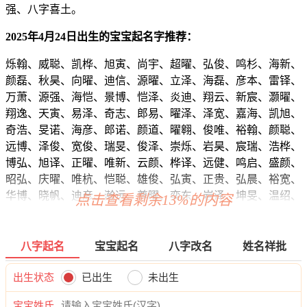
强、八字喜土。
2025年4月24日出生的宝宝起名字推荐：
烁翰、威聪、凯桦、旭寅、尚宇、超曜、弘俊、鸣杉、海新、
颜磊、秋昊、向曜、迪信、源曜、立泽、海磊、彦本、雷铎、
万萧、源强、海恺、景博、恺泽、炎迪、翔云、新宸、灏曜、
翔逸、天寅、易泽、奇志、郎易、曜泽、泽宽、嘉海、凯旭、
奇浩、旻诺、海彦、郎诺、颜道、曜翱、俊唯、裕翰、颜聪、
远博、泽俊、宽俊、瑞旻、俊泽、崇烁、岩昊、宸瑞、浩桦、
博弘、旭译、正曜、唯新、云颜、桦译、远健、鸣启、盛颜、
昭弘、庆曜、唯杭、恺聪、雄俊、弘寅、正贵、弘晨、裕宽、
华博、晓帆、迪彦、瀚远、尊曜、奕东、岩泽、坤旻、温绍、
点击查看剩余13%的内容
寅勋、彦曜、龙海、奕奕、译温、麒海、新琛、俊道、新桦、
道宁、旭吉、向奕、博道、泽寅、鸣弘、潜聪、天俊、晏诚、
曜伦、信阳、寅弘、翰晏、旭奥、泽逸、运海、牧颜、玄庚、
八字起名
宝宝起名
八字改名
姓名祥批
翰郎、昀威、溪郎、超奥、伟享、宸振、曜宽、锦旭、诚蓝、
博弘、奕强、云辉、郎博、悟宸、海旭、彦奕、泽翰、锦亦、
出生状态
已出生
未出生
喻宇、元迪、俊泽、雷建、泽威、铭雷、翰宇、奇易、辰凡、
宝宝姓氏