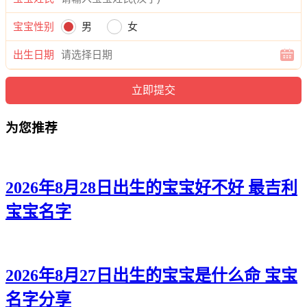
榆紫、卿依、滢洛、唯沛、南云、兮裳、婷晓、映含、若楚、
波依、欣婉、觅姿、宁滢、艺甜、静婷、唯江、梵滢、昕昕、
宝宝性别
男
女
蓓兮、龄姗。
出生日期
为您推荐
2026年8月28日出生的宝宝好不好 最吉利
宝宝名字
2026年8月27日出生的宝宝是什么命 宝宝
名字分享