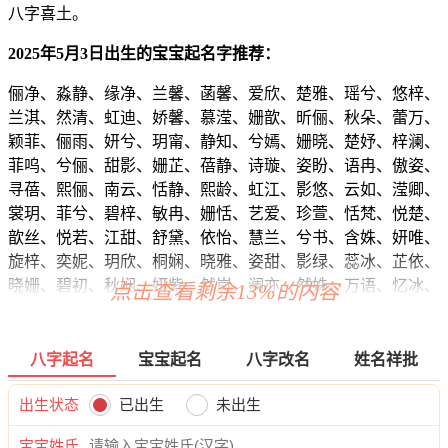
八字喜土。
2025年5月3日出生的宝宝起名字推荐：
俪净、淼静、缘净、兰馨、菡馨、爱欣、楚雅、瑶兮、悠梓、
兰淇、然清、虹迪、娇馨、慕滢、姗歆、昕俪、秋朵、蕾万、
颖菲、俪雨、妍兮、玥甯、静知、兮嫣、姗晓、楚妤、梓澜、
菲呜、兮俪、甜影、姗芷、蓓静、诗璇、姿盼、语冉、傲姿、
寻蓓、熙俪、南云、恬静、熙龄、虹江、影悠、云如、滢卿、
裳玥、菲兮、碧梓、敏冉、姗恬、艺爱、珍萱、恬梵、悦楚、
歆丝、悦若、江甜、舒黛、依怡、慧兰、兮书、含姝、妍唯、
旋梓、奕妮、玥欣、桐娴、晓雅、姿甜、影绿、蕊冰、芷依、
晓姗、碧初、秋娴、妍紫、然岚、澜亦、然姝、万语、忆冰、
点击查看剩余13%的内容
芷南、万萌、妙悦、黛冰、蕾璇、佳泉、晓菲、云依、悦熙、
欣彦、儿影、俪诗、涵依、悦姿、晴楚、影兮、秋诗、云馥、
秋影、如俪、君雅、璐兮、影娴、歆蓓、沁晓、姝琼、媛俪、
八字起名
宝宝起名
八字改名
姓名祥批
璇澜、冰沛、恬汐、新嫣、雅江、璇紫、甯静、昕安、灵蕾、
秋汐、虹唯、嫣兮、艺滢、兮虹、笛语、梓姗、卓媛、琳缘、
出生状态
已出生
未出生
珞恬、痴晓、嫣珍、茵昕、静静、雅雨、佳紫、云雅、听卿、
宝宝姓氏