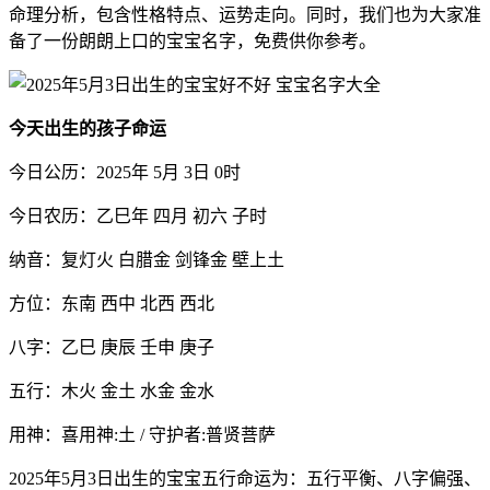
命理分析，包含性格特点、运势走向。同时，我们也为大家准
备了一份朗朗上口的宝宝名字，免费供你参考。
今天出生的孩子命运
今日公历：2025年 5月 3日 0时
今日农历：乙巳年 四月 初六 子时
纳音：复灯火 白腊金 剑锋金 壁上土
方位：东南 西中 北西 西北
八字：乙巳 庚辰 壬申 庚子
五行：木火 金土 水金 金水
用神：喜用神:土 / 守护者:普贤菩萨
2025年5月3日出生的宝宝五行命运为：五行平衡、八字偏强、