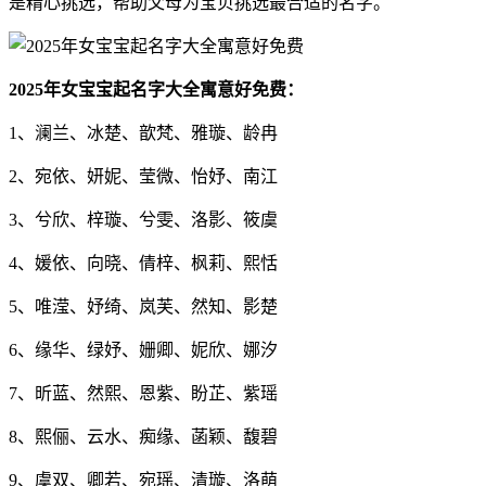
是精心挑选，帮助父母为宝贝挑选最合适的名字。
2025年女宝宝起名字大全寓意好免费：
1、澜兰、冰楚、歆梵、雅璇、龄冉
2、宛依、妍妮、莹微、怡妤、南江
3、兮欣、梓璇、兮雯、洛影、筱虞
4、媛依、向晓、倩梓、枫莉、熙恬
5、唯滢、妤绮、岚芙、然知、影楚
6、缘华、绿妤、姗卿、妮欣、娜汐
7、昕蓝、然熙、恩紫、盼芷、紫瑶
8、熙俪、云水、痴缘、菡颖、馥碧
9、虞双、卿若、宛瑶、清璇、洛萌