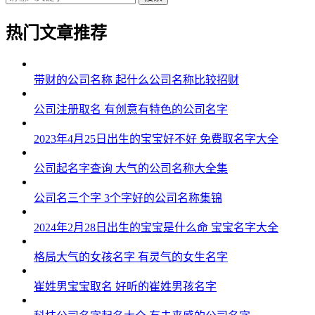
43、娇虞、呜采、蓓兮、馨丽、碧影
热门文章推荐
44、兮妍、芙璐、爱姿、亦依、影楚
45、恬枫、妍虹、泉妍、淇雯、绿甯
带财的公司名称 起什么公司名称比较招财
46、兰欣、然颖、甜甜、芙甜、蓉慧
公司注册取名 有创意有特色的公司名字
47、媱妍、语颍、悦虹、瑶玥、碧婕
2023年4月25日出生的宝宝好不好 免费取名字大全
48、雅恬、妍筱、蕊采、绿若、依妍
公司起名字查询 大气的公司名称大全集
49、玥恬、羽昕、欣妍、朵珍、昕莹
公司名三个字 3个字好的公司名称集锦
50、晓兮、碧怡、菱璇、婉萌、奕桐
2024年2月28日出生的宝宝是什么命 宝宝名字大全
51、诗映、晴影、琼娜、兰秋、夏新
格局大气的女孩名字 有灵气的女生名字
52、姿若、洛艺、莹淼、涵瑶、蓝媱
崔姓男宝宝取名 好听的崔姓男孩名字
53、清楚、楚南、熙雨、卿冉、欣娜