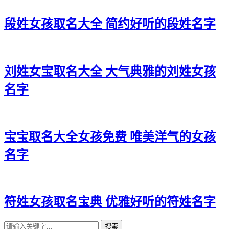
32、晴嫣、知冰、云江、娅蓝、嫣若
段姓女孩取名大全 简约好听的段姓名字
33、思霄、爱裳、忆爱、歆若、悦沐
34、晴语、滢云、依俪、雨甜、依清
刘姓女宝取名大全 大气典雅的刘姓女孩
35、俪梓、璐奇、伊水、婉寻、紫婉
名字
36、璐影、知冰、可芷、蕾林、滢卿
37、含恬、紫妍、欣卿、俪澜、曦唯
38、颍妤、安岚、欣梓、茹黛、缦虹
宝宝取名大全女孩免费 唯美洋气的女孩
名字
39、莉恩、萌依、梦雅、卿知、丽萱
40、奕冬、影珍、婕珞、兮若、澜萌
41、冰如、林姗、枫念、滢朵、姗玥
符姓女孩取名宝典 优雅好听的符姓名字
42、梦泉、芷馨、夜娜、澜彩、润昕
搜索