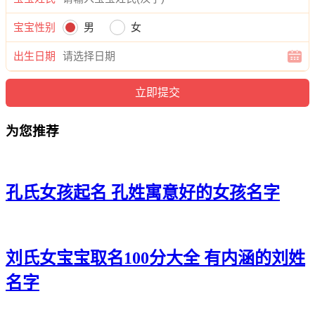
21、恬妙、蕾盼、姿影、晴婉、歆兮
宝宝性别
男
女
22、灵婉、卿曦、姿慕、安静、静铃
出生日期
23、诗甯、琳涵、岚雅、菡丽、姗菲
24、敏瑶、涵书、妤冰、璇璇、水媛
为您推荐
25、静嫣、璇婕、姿蓓、姗波、媱珍
26、潼梦、虹兮、玥奕、芷万、娇涵
27、萱甜、云静、薇依、欣兰、滢瑾
孔氏女孩起名 孔姓寓意好的女孩名字
28、妙婉、婉姿、楚爱、清儿、晴姿
29、馨佳、璇梦、妍蓓、菱恬、淼新
刘氏女宝宝取名100分大全 有内涵的刘姓
30、蓓欣、馨恩、碧甜、倩波、秋珠
名字
31、蕾碧、云恬、雨楚、秋媛、俪馥