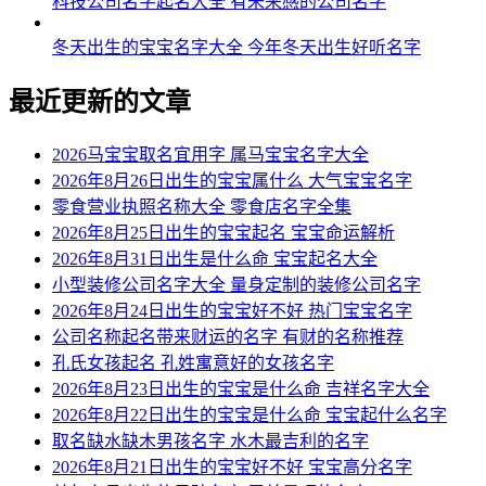
科技公司名字起名大全 有未来感的公司名字
54、瑛影、芊虹、璇依、叶依、枫娣
55、梵俪、薇新、冬欣、菡甜、冬瑶
冬天出生的宝宝名字大全 今年冬天出生好听名字
56、唯紫、澜依、冉雅、冉晓、婉俪
最近更新的文章
57、影俪、语灵、萌兮、妮叶、秋云
2026马宝宝取名宜用字 属马宝宝名字大全
58、悦泉、采兰、谷萱、初翾、姗萱
2026年8月26日出生的宝宝属什么 大气宝宝名字
零食营业执照名称大全 零食店名字全集
59、甜汐、冉姗、蓝语、菲云、怡妤
2026年8月25日出生的宝宝起名 宝宝命运解析
2026年8月31日出生是什么命 宝宝起名大全
60、悦灵、姝娇、然昕、秋冬、灵萌
小型装修公司名字大全 量身定制的装修公司名字
61、采欣、南嫣、蓓冰、碧影、秋欣
2026年8月24日出生的宝宝好不好 热门宝宝名字
公司名称起名带来财运的名字 有财的名称推荐
62、兰澜、妍俪、兮萌、旋婉、楚娴
孔氏女孩起名 孔姓寓意好的女孩名字
2026年8月23日出生的宝宝是什么命 吉祥名字大全
63、梓恬、秋姿、爱影、裳如、熙虹
2026年8月22日出生的宝宝是什么命 宝宝起什么名字
64、龄熙、恩兮、舒楚、曦希、蕾若
取名缺水缺木男孩名字 水木最吉利的名字
2026年8月21日出生的宝宝好不好 宝宝高分名字
65、桐雯、洛依、蕾唯、然秋、馨玥