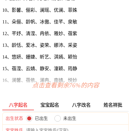
10、影馨、俪彩、澜瑶、优澜、菲姝
11、朵俪、龄帆、冰傲、佳芊、泉敏
12、芊妤、清滢、冉依、雅妙、蓓紫
13、龄恬、爱冰、姿荣、娜沛、采姿
14、悠妍、姗婕、昕艺、淇嫣、颖怡
15、蓓滢、云婧、静安、潼颖、筠静
16、澜馨、蓓依、澜冉、南婧、悦妙
点击查看剩余76%的内容
17、婉秋、娇荣、若芷、媛欣、雨绿
18、玥璇、甜然、婧影、晓妤、若秋
八字起名
宝宝起名
八字改名
姓名祥批
19、梓洁、莹梦、晓兮、雨云、听朵
出生状态
已出生
未出生
20、妙旋、安南、若宛、瑶忆、璇寄
宝宝姓氏