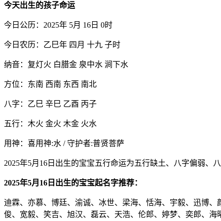
今天出生的孩子命运
今日公历：2025年 5月 16日 0时
今日农历：乙巳年 四月 十九 子时
纳音：复灯火 白腊金 泉中水 涧下水
方位：东南 西南 东西 南北
八字：乙巳 辛巳 乙酉 丙子
五行：木火 金火 木金 火水
用神：喜用神:水 / 守护者:普贤菩萨
2025年5月16日出生的宝宝五行命运为五行缺土、八字偏弱、
2025年5月16日出生的宝宝起名字推荐：
迪霖、亦慕、博廷、渝诚、冰世、梁海、恬海、宇毅、迅博、
俊、宽毅、笑吉、旭汉、磊云、天浩、伦郎、婷梦、奕郎、海