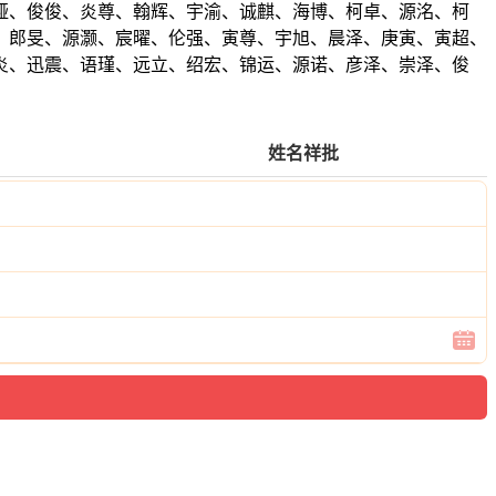
娅、俊俊、炎尊、翰辉、宇渝、诚麒、海博、柯卓、源洺、柯
、郎旻、源灏、宸曜、伦强、寅尊、宇旭、晨泽、庚寅、寅超、
炎、迅震、语瑾、远立、绍宏、锦运、源诺、彦泽、崇泽、俊
姓名祥批