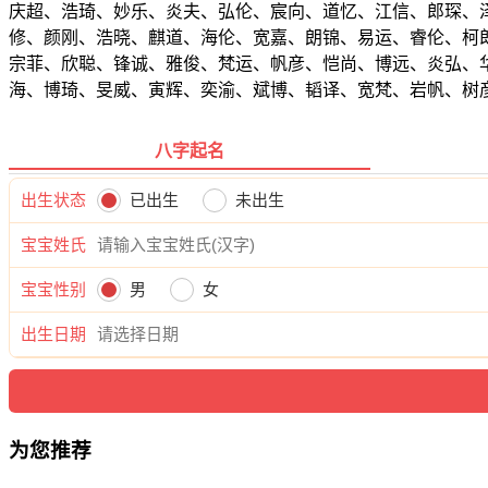
庆超、浩琦、妙乐、炎夫、弘伦、宸向、道忆、江信、郎琛、
修、颜刚、浩晓、麒道、海伦、宽嘉、朗锦、易运、睿伦、柯
宗菲、欣聪、锋诚、雅俊、梵运、帆彦、恺尚、博远、炎弘、
海、博琦、旻威、寅辉、奕渝、斌博、韬译、宽梵、岩帆、树
八字起名
出生状态
已出生
未出生
宝宝姓氏
宝宝性别
男
女
出生日期
为您推荐