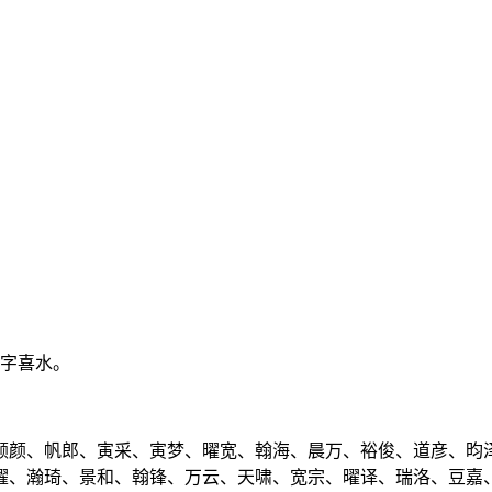
八字喜水。
颜颜、帆郎、寅采、寅梦、曜宽、翰海、晨万、裕俊、道彦、昀
曜、瀚琦、景和、翰锋、万云、天啸、宽宗、曜译、瑞洛、豆嘉