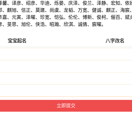
泽馨、译彦、绍彦、华迪、烁晏、庆泽、俊兰、泽静、宏知、依
郎、麒旭、信正、莫建、尚虞、龙韬、万宽、健诚、麒正、海宸
华嘉、元寅、泽曜、珍宽、恺弘、伦伦、博新、俊柯、俪百、斌
彦、旻思、旭伦、侠浩、昭瀚、欣淇、诚倩、宸曜。
宝宝起名
八字改名