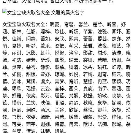
合命理，又悦耳动听。各位父母们不妨仔细参考一下。
女宝宝缺火取名大全：璐菱、甯馨、馨兰、楚兮、昕萱、妤
涵、影林、佳影、嫦梓、珍佳、昕嫣、芊紫、潼雅、卿妤、涵
悦、佳岚、问静、蕾如、安欣、熙甯、蕾蕾、蓉茜、楚亦、然
丽、夏妤、听梦、萱采、姿依、萌采、莹雅、波夜、颖艺、华
静、丽淇、冰影、虹菲、悦絮、洛兮、影甜、甜珍、清璇、晓
嫣、初洁、婕若、昕珍、熙影、瑜云、裳卿、若晴、昕姗、蓓
菲、灵宛、朵杏、静影、龄慕、卿清、冰碧、瑜钰、虹婷、昕
兮、如俪、甜媛、萱妤、琼璐、妙悦、若嫣、姗甯、钰云、晓
蓓、姿冰、梵卿、虞岚、霄梦、甯昕、慧姗、冉蓝、熙颖、玥
迪、颖欣、瑶姗、云姿、音梓、菡朵、真旋、南伊、馨涵、蕾
楚、妤雅、依奕、影万、瑾蓓、梵娴、秋媛、婉敏、映楚、夜
蓓、惜昕、兰笑、映佳、菲璐、静龄、秋晓、泉华、妮澜、依
澜、娴寄、澜姝、涵冰、兰谷、欣妮、丝悦、卿菲、洛旋、滢
梵、书影、依姿、嫣昕、碧若、媛黛、婉蕾、恩爱、梓俪、悦
熙、可雯、茜芊、姗姗、诗甯、冉云、歆以、洁痴、影璐、慕
潼、兰奕、滢波、妹楚、妍依。