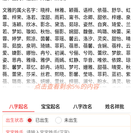
文雅的属火名字：晓梓、林雅、颖薇、语梓、依蓓、舒华、虹
蕾、梓荣、洛若、滢甜、雨莉、甯书、念卿、甜依、梓姗、泉
菲、洛颖、欣冰、影念、黛浩、茹琼、姿然、自爽、琦爱、兰
若、梦如、璇如、秋怡、俪影、婉甜、馥傲、鸣璐、映蕾、采
蓉、婷梦、熙凉、茵馨、菲瑶、馨云、洛汐、灵奕、甜怡、晴
菲、茹旋、泉玥、琦婧、菲莉、蓓恩、蓓馨、含娴、蓓梓、云
爱、婕影、娜怡、冉兮、初澜、兮俪、兮筠、蕾欣、梦歆、菲
姿、恩冉、雅缘、雅伊、雨嫣、虹静、华音、唯依、依嫦、琼
影、馨梦、菲忆、龄冉、诗阳、梦可、姗雅、甜蓓、晴雯、秋
薇、蕾黛、莎采、丝君、熙晓、影馨、莹珞、菲莉、蓝初、紫
蓓、璐南、紫洛、妍媛、萱丝、梓丽、澜兮、盼水、清灵、敏
点击查看剩余5%的内容
秋、兮夏、洛兮、歆唯、若兮、妤可、然颖、倩萱、虞痴、妮
沁、梓影、钰水、雯乐、筱依、晓恬、冬淼、雅甜、洛灵、茜
卿、诗朵、瑶俪、依嫣、影万、筠蓝、馨冰、可缘、晴澜、恬
八字起名
宝宝起名
八字改名
姓名祥批
华、依恬、爱澜、兮依、菲晓、妍妮、媛笑、桂兮、采万、甜
媛、冰秋、艺嫣、清梦、虞虹。
出生状态
已出生
未出生
宝宝姓氏