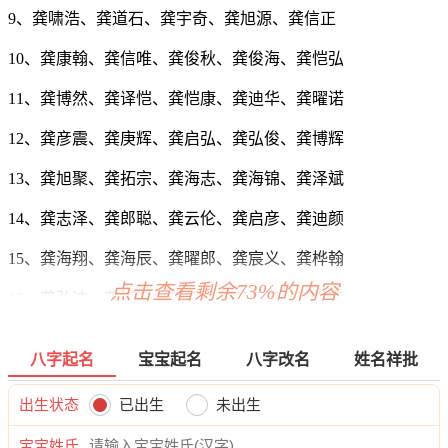
9、龚啸浩、龚道石、龚宇奇、龚旭源、龚信正
10、龚康翰、龚信唯、龚俊秋、龚俊海、龚恺弘
11、龚博然、龚译恺、龚恺康、龚迪华、龚曜诺
12、龚彦震、龚庚辉、龚启弘、龚弘俊、龚博辉
13、龚旭聚、龚拓宗、龚海志、龚海锦、龚泽斌
14、龚志泽、龚郎聪、龚云伦、龚启彦、龚迪颜
15、龚海翔、龚海辰、龚曜郎、龚宸义、龚桦翰
点击查看剩余73%的内容
16、龚弘迪、龚博彦、龚任易、龚海海、龚俊宥
17、龚晨启、龚枝吉、龚洋俊、龚晨宗、龚译译
八字起名
宝宝起名
八字改名
姓名祥批
18、龚宇泽、龚伦新、龚博旭、龚义金、龚诚云
出生状态
已出生
未出生
19、龚唯博、龚翰翔、龚道雷、龚旭序、龚炎曜
宝宝姓氏