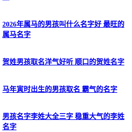
31、龚迪凡、龚曜秋、龚天锦、龚帆海、龚灏华
32、龚寅清、龚弘寅、龚宸彦、龚泽诚、龚远海
2026年属马的男孩叫什么名字好 最旺的
33、龚志旭、龚迪俊、龚翔桦、龚曜诚、龚伦亦
属马名字
34、龚彦东、龚桦廷、龚彦寅、龚泽奕、龚泽彦
35、龚旭郎、龚聪磊、龚彦源、龚任海、龚烁瀚
36、龚晴泽、龚朗辉、龚杭威、龚博海、龚绍辰
贺姓男孩取名洋气好听 顺口的贺姓名字
37、龚金泽、龚吉辉、龚旭宇、龚浩道、龚东弘
38、龚龙泽、龚弘宝、龚海超、龚瀚新、龚海曜
马年寅时出生的男孩取名 霸气的名字
39、龚保浩、龚林译、龚宽海、龚梁曜、龚辉新
40、龚博琛、龚利迪、龚运泽、龚恺亚、龚江威
男孩名字李姓大全三字 稳重大气的李姓
41、龚宽灏、龚廷义、龚嘉诺、龚东健、龚译启
名字
42、龚翰海、龚杉维、龚旭锦、龚俊超、龚锋俊