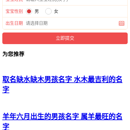
20、龚博翰、龚言凡、龚秋蓝、龚龙睿、龚梁顺
宝宝性别
男
女
21、龚易言、龚瀚远、龚江尊、龚伦道、龚信俊
出生日期
22、龚灏霆、龚博恺、龚烁泽、龚海郎、龚景宁
23、龚东灏、龚峰嘉、龚义海、龚宸宽、龚道浩
24、龚译海、龚瀚俊、龚炎恺、龚旭曜、龚旻郎
为您推荐
25、龚曜锋、龚郎翰、龚远道、龚尊琛、龚亦远
26、龚颜浩、龚万桦、龚郎诚、龚宇云、龚弘博
取名缺水缺木男孩名字 水木最吉利的名
27、龚瑾东、龚棕道、龚云宽、龚宇奇、龚南唯
字
28、龚睿烁、龚曜尊、龚泽博、龚龙海、龚旻泽
29、龚云启、龚博旻、龚海睿、龚志岩、龚原彦
羊年六月出生的男孩名字 属羊最旺的名
30、龚辉睿、龚超宽、龚威琦、龚俊彦、龚弘树
字