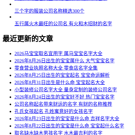
54、龚威奕、龚俊云、龚泽悟、龚亦诚、龚瀚颜
三个字的服装公司名称精选300个
55、龚鸣迪、龚琛旭、龚尊康、龚振朗、龚泽诚
五行属火木最旺的公司名 有火和木招财的名字
56、龚龙玄、龚琛迪、龚侠麒、龚乐晨、龚源辉
最近更新的文章
57、龚译聪、龚正俊、龚唯健、龚博强、龚泽俊
2026马宝宝取名宜用字 属马宝宝名字大全
58、龚庚石、龚郎郎、龚辰恺、龚博毅、龚彦俊
2026年8月26日出生的宝宝属什么 大气宝宝名字
零食营业执照名称大全 零食店名字全集
59、龚颜俊、龚桦元、龚旻盛、龚弘曜、龚易俊
2026年8月25日出生的宝宝起名 宝宝命运解析
60、龚磊翰、龚凡晨、龚少雄、龚元启、龚烁诚
2026年8月31日出生是什么命 宝宝起名大全
小型装修公司名字大全 量身定制的装修公司名字
61、龚枝温、龚旭洺、龚辉奕、龚枝浩、龚锦郎
2026年8月24日出生的宝宝好不好 热门宝宝名字
公司名称起名带来财运的名字 有财的名称推荐
62、龚寅泽、龚源博、龚麒郎、龚棕道、龚曜迪
孔氏女孩起名 孔姓寓意好的女孩名字
63、龚磊帆、龚尚泽、龚恺海、龚辰炎、龚振俊
2026年8月23日出生的宝宝是什么命 吉祥名字大全
2026年8月22日出生的宝宝是什么命 宝宝起什么名字
64、龚凯彦、龚辰彦、龚崇灏、龚郎弘、龚霆新
取名缺水缺木男孩名字 水木最吉利的名字