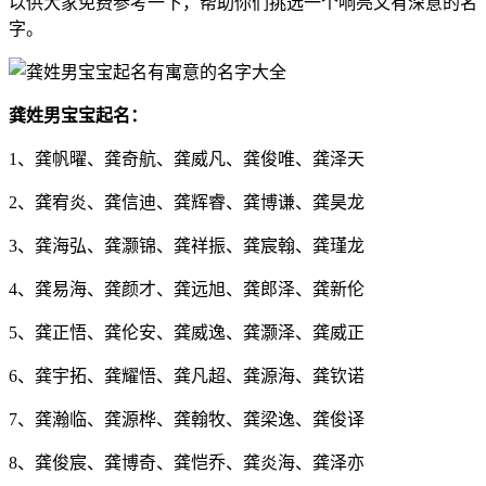
以供大家免费参考一下，帮助你们挑选一个响亮又有深意的名
字。
龚姓男宝宝起名：
1、龚帆曜、龚奇航、龚威凡、龚俊唯、龚泽天
2、龚宥炎、龚信迪、龚辉睿、龚博谦、龚昊龙
3、龚海弘、龚灏锦、龚祥振、龚宸翰、龚瑾龙
4、龚易海、龚颜才、龚远旭、龚郎泽、龚新伦
5、龚正悟、龚伦安、龚威逸、龚灏泽、龚威正
6、龚宇拓、龚耀悟、龚凡超、龚源海、龚钦诺
7、龚瀚临、龚源桦、龚翰牧、龚梁逸、龚俊译
8、龚俊宸、龚博奇、龚恺乔、龚炎海、龚泽亦