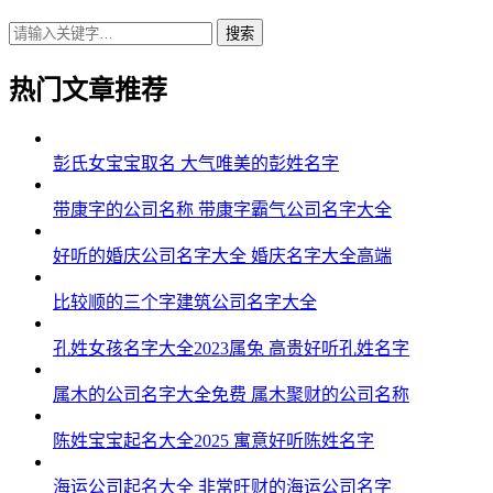
搜索
43、龚斌旭、龚博杉、龚健道、龚瀚麒、龚陌斌
44、龚韶强、龚旭岳、龚云谨、龚泽寅、龚海灏
热门文章推荐
45、龚旻诺、龚都伦、龚启海、龚游安、龚博信
彭氏女宝宝取名 大气唯美的彭姓名字
46、龚理宥、龚海奕、龚曜泽、龚龙隆、龚瀚元
带康字的公司名称 带康字霸气公司名字大全
47、龚俊嘉、龚森世、龚誉瀚、龚雄彦、龚凡全
好听的婚庆公司名字大全 婚庆名字大全高端
48、龚弘曜、龚宇渝、龚唯寅、龚少博、龚旻柯
49、龚志海、龚灏雄、龚译奕、龚秋远、龚朗弘
比较顺的三个字建筑公司名字大全
50、龚唯天、龚曜海、龚海海、龚庆源、龚泽俊
孔姓女孩名字大全2023属兔 高贵好听孔姓名字
51、龚翰伦、龚凌泽、龚裕泽、龚诚颜、龚辉伦
属木的公司名字大全免费 属木聚财的公司名称
52、龚浩江、龚洺游、龚旻奕、龚道乐、龚曜易
陈姓宝宝起名大全2025 寓意好听陈姓名字
53、龚源旭、龚麒博、龚凯洺、龚林炎、龚桦俊
海运公司起名大全 非常旺财的海运公司名字