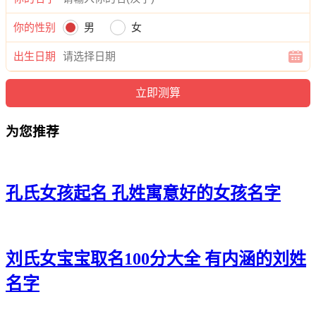
嫣、顾娜沐、顾奕茹、顾清莹、顾冬卿、顾虹语、顾楚龄、顾
姝沁、顾乐乐、顾梦梦、顾霄龄、顾润恬、顾惜诗、顾慧丽、
你的性别
男
女
顾清若、顾思曦、顾梓芊、顾碧依、顾爱紫、顾倩馨、顾如
影、顾向梦、顾雅彩、顾兮雨、顾雅宸、顾佳钰、顾珞菱、顾
出生日期
思灵、顾水若、顾蕾昕、顾灵娴、顾薇云、顾嫣馨、顾滢缘、
顾水茹、顾曦然、顾如映、顾缘秋、顾澜蓓、顾枫琦、顾妍
君、顾语艺、顾筠筱、顾蕾清、顾澜婧、顾蓝瑶、顾蕾新、顾
澜蓓、顾诗恬、顾洛雅、顾娇怡、顾菲沁、顾馨玥、顾甯依、
为您推荐
顾茵瑶、顾初媛、顾晓虹、顾甜忆、顾茹依、顾颍桐、顾梓
歆、顾菲阳、顾蕊彦、顾睿瑶、顾蕾洛、顾知旋、顾姗婧、顾
珞珺、顾玥芊、顾虹旋、顾悦颖、顾依雅、顾忆希、顾蓝俪、
顾婉龄、顾颖依、顾梦云、顾梵嫣、顾黛梵。
孔氏女孩起名 孔姓寓意好的女孩名字
刘氏女宝宝取名100分大全 有内涵的刘姓
名字