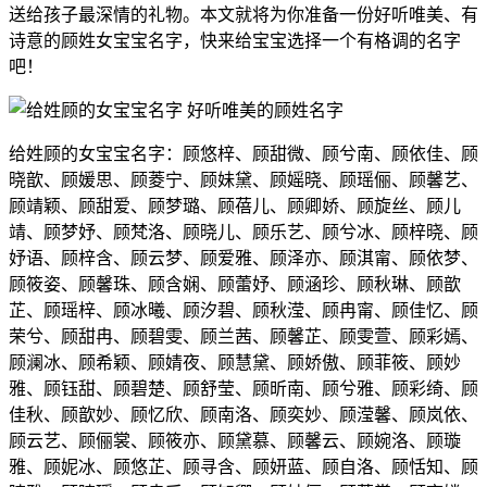
送给孩子最深情的礼物。本文就将为你准备一份好听唯美、有
诗意的顾姓女宝宝名字，快来给宝宝选择一个有格调的名字
吧！
给姓顾的女宝宝名字：顾悠梓、顾甜微、顾兮南、顾依佳、顾
晓歆、顾媛思、顾菱宁、顾妹黛、顾媱晓、顾瑶俪、顾馨艺、
顾靖颖、顾甜爱、顾梦璐、顾蓓儿、顾卿娇、顾旋丝、顾儿
靖、顾梦妤、顾梵洛、顾晓儿、顾乐艺、顾兮冰、顾梓晓、顾
妤语、顾梓含、顾云梦、顾爱雅、顾泽亦、顾淇甯、顾依梦、
顾筱姿、顾馨珠、顾含娴、顾蕾妤、顾涵珍、顾秋琳、顾歆
芷、顾瑶梓、顾冰曦、顾汐碧、顾秋滢、顾冉甯、顾佳忆、顾
荣兮、顾甜冉、顾碧雯、顾兰茜、顾馨芷、顾雯萱、顾彩嫣、
顾澜冰、顾希颖、顾婧夜、顾慧黛、顾娇傲、顾菲筱、顾妙
雅、顾钰甜、顾碧楚、顾舒莹、顾昕南、顾兮雅、顾彩绮、顾
佳秋、顾歆妙、顾忆欣、顾南洛、顾奕妙、顾滢馨、顾岚依、
顾云艺、顾俪裳、顾筱亦、顾黛慕、顾馨云、顾婉洛、顾璇
雅、顾妮冰、顾悠芷、顾寻含、顾妍蓝、顾自洛、顾恬知、顾