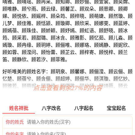
晴雅、顾晴瑶、顾冉采、顾知卿、顾妙俪、顾萱裳、顾奕嫦、
顾唯静、顾兮雨、顾云绿、顾馨芷、顾双朵、顾恩卿、顾卿
娣、顾悦依、顾媱梓、顾朵筠、顾梓晓、顾萌婕、顾然璇、顾
儿梦、顾佳雅、顾恬颍、顾璇卿、顾欣采、顾娜雯、顾蓝婷、
顾嫣蓓、顾珠佳、顾娇颖、顾妤嫣、顾虹语、顾舒晓、顾冰
筠、顾采若、顾甜璐、顾冰含、顾雅影、顾忆茹、顾儿淼、顾
嫣璇、顾冉缘、顾玥婷、顾俪唯、顾娜珞、顾嫣静、顾妮欣、
顾如蓉、顾滢问、顾怡蕾、顾芷云、顾梓寄、顾悦梓、顾兰
笛、顾静欣、顾若汐、顾菲雅。
好听唯美的顾姓名字：顾玥泉、顾馨娜、顾俪滢、顾云俪、顾
忆楚、顾蓓兮、顾含俪、顾超婷、顾俪华、顾淇璇、顾忆妙、
顾雅若、顾萌妮、顾君缘、顾卿雅、顾兮妤、顾靖薇、顾云
点击查看剩余27%的内容
兮、顾旋梓、顾若浩、顾林姗、顾馨亦、顾歆虹、顾枫爱、顾
云雅、顾君滢、顾沁雨、顾甜静、顾俪熙、顾璐冬、顾馨俪、
顾莹滢、顾昕雯、顾蓉熙、顾钰璇、顾晴华、顾云诗、顾琼
姓名祥批
八字改名
八字起名
宝宝起名
可、顾晓玥、顾洛璇、顾俪瑾、顾娇沛、顾蓓璇、顾倩婧、顾
虹珍、顾依俪、顾颍奕、顾缦雅、顾影昕、顾甜璇、顾汐卿、
你的姓氏
顾芙静、顾甯妤、顾可忆、顾沛音、顾澜影、顾珞晓、顾莉
你的名字