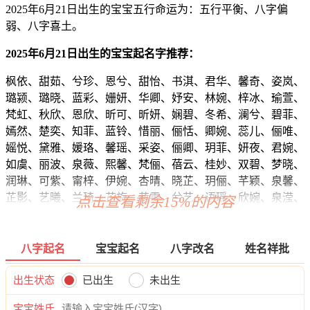
2025年6月21日出生的宝宝五行命运为：五行平衡、八字偏
弱、八字喜土。
2025年6月21日出生的宝宝起名字推荐：
枫依、甜茹、兮珍、恩兮、甜怡、书淇、君华、馨奇、姿岚、
璐颍、璐晓、蓝彩、姗妍、华卿、妤安、林婉、梓冰、瑜萱、
梵虹、秋欣、恩欣、昕可、昕妍、娴碧、冬希、澜兮、碧菲、
嫣然、楚奕、知菲、蓝铃、惜丽、俪恬、卿婉、蕊儿、俪唯、
媱悦、黛雅、媛珞、馨瑶、采姿、俪卿、玥菲、妍夜、君婉、
如虞、丽波、泉薇、熙馨、梵俪、蓓云、桂妙、双碧、梦晓、
润琳、可紫、甯梓、伊婉、杏晴、晓芷、玥俪、芊颖、泉馨、
芷影、艺曦、兰琦、芷旋、茜雯、兮艺、语瑶、欣婉、泉滢、
点击查看剩余15%的内容
缘霄、玥绿、俪绿、云恬、云俪、婉然、静绿、夜姿、笛旋、
梦涵、雅谷、清夏、真诗、真颍、馥黛、丽绮、乐岚、璐丝、
虞昕、静靖、姿盼、梦含、采荣、笑薇、姿璐、珞影、馨昕、
八字起名
宝宝起名
八字改名
姓名祥批
虹玥、蓓洛、玥蕾、慧慧、紫依、忆盼、媱璐、梓虹、菱诗、
书洛、菱敏、冰琼、甜爱、静曦、嫣夏、岚悦、慕琼、若静、
出生状态
已出生
未出生
亦梓、蕾嫣、妤昕、超蕾、璇菲、虞依、璇姿、蓓滢、瑶滢、
宝宝姓氏