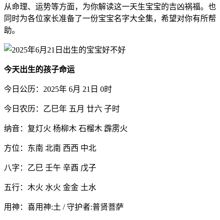
从命理、运势等方面，为你解读这一天生宝宝的吉凶祸福。也
同时为各位家长准备了一份宝宝名字大全集，希望对你有所帮
助。
今天出生的孩子命运
今日公历：2025年 6月 21日 0时
今日农历：乙巳年 五月 廿六 子时
纳音：复灯火 杨柳木 石榴木 霹雳火
方位：东南 北南 西西 中北
八字：乙巳 壬午 辛酉 戊子
五行：木火 水火 金金 土水
用神：喜用神:土 / 守护者:普贤菩萨