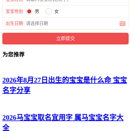
蓉梵、帆静、儿熙、茹欣、诗影、茵艺、兰绿、冬妍、晓桐、
桂蓓、兮静、妤润、含潼、唯芊、晓妮、芷雅、冰雅、水蓓、
宝宝性别
男
女
甯姗、若蕊、琼倩、兮昕、梓卿、奇晴、绿怀、婧璇、琼痴、
芙含、鸣玥、俪静。
出生日期
为您推荐
2026年8月27日出生的宝宝是什么命 宝宝
名字分享
2026马宝宝取名宜用字 属马宝宝名字大
全