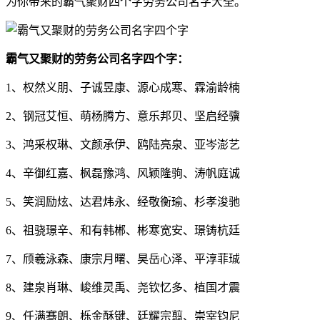
为你带来的霸气聚财四个字劳务公司名字大全。
霸气又聚财的劳务公司名字四个字：
1、权然义朋、子诚昱康、源心成寒、霖渝龄楠
2、钢冠艾恒、萌杨腾方、意乐邦贝、坚启经骥
3、鸿采权琳、文颜承伊、鸥陆亮泉、亚岑澎艺
4、辛御红嘉、枫磊豫鸿、风颖隆驹、涛帆庭诚
5、笑润励炫、达君炜永、经敬衡瑜、杉孝浚驰
6、祖骁璟辛、和有韩郴、彬寒宽安、璟铸杭廷
7、颀羲泳森、康宗月曙、昊岳心泽、平淳菲珹
8、建泉肖琳、峻维灵禹、尧钦忆多、植国才震
9、任满骞朗、栎金酥键、廷耀宗翦、崇宰钧尼