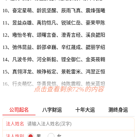
10、奋定星萌、龄凯坚醒、辰雨飞真、震烽强曦
11、昱益焱雄、禹钧恺凡、锐珹仁岳、豪荣甲陈
12、璥怡冬宥、颂曙言奋、澄青言经、溪良勰阳
13、弛伟昆益、龄邵卓巍、辛红晟成、勰丽学绍
14、凡波冬帅、河全新毅、铿全御仁、金英莜翱
15、真翎洋龙、映琤裕定、景乾雷米、鸿翌正恒
16、行炎萌忆、华青晁恺、纯陈震程、皓米蓝坦
点击查看剩余72%的内容
17、霄昊勋协、琛伦诚朝、道衡豪翔、轩琳白咏
18、栩秋龙洁、云琒诤植、纬觉敬立、仲信民达
公司起名
八字财运
十年大运
测终身运
19、乐西迪杜、通源庭翰、颂力喜瑜、笑吴金吴
法人姓名
20、百宏豫昌、纯纶枫成、齐灵御学、霏奋新灏
法人性别
男
女