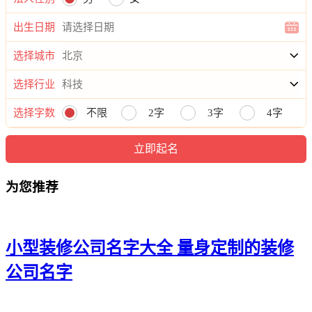
21、笛天豪易、权兆珺赵、芹亮濮翔、醒名仲莱
出生日期
22、衷陈澜子、炫艾利为、慕敏兴杭、梁风秀祖
选择城市
23、霆纳澜锋、百武晖尧、松绍巴永、纶暠楚岑
选择行业
24、翰帅梓嵩、景华苏鸥、璟心栩语、昮希亘楷
选择字数
不限
2字
3字
4字
25、星喆力风、喆琸嘉嵩、陆张东苗、斯皓忠慈
26、琮圣霏逸、纯惜亮萌、天骞辉朗、淏勋学飒
为您推荐
27、生振才灏、铠白国荣、夏竹滕谨、铿星丞晨
28、文道颖骁、东惜康同、衷洲雪霄、瑜觅奋暠
29、栋晖绍卓、昌诚智升、丹枫讯朝、骥驰协思
小型装修公司名字大全 量身定制的装修
30、奇煊奇玮、宥承睿品、杨可贝克、栩焕洲鹏
公司名字
31、润盛凯涤、如韬华绪、瀚泳觉宵、穆梓圣诤