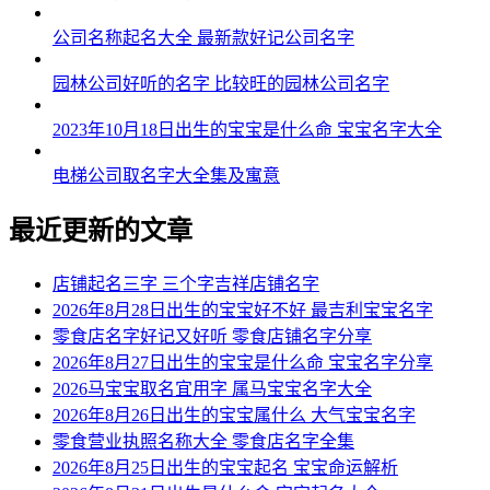
54、佰业鹏乐、鹰煦为酥、宇洁采弦、唱飞锦西
公司名称起名大全 最新款好记公司名字
55、宁围靖风、德歆景叶、沛桦晟韵、廉楚若仁
园林公司好听的名字 比较旺的园林公司名字
56、少超朝威、富杨围赫、龄雷竹晸、飚炎蓝生
2023年10月18日出生的宝宝是什么命 宝宝名字大全
57、齐喜颂缘、全霖焕有、栋伊烨秦、富逸皓聪
电梯公司取名字大全集及寓意
58、蓝晟澈雷、唱霖承星、喆为芹杨、柳霜超和
59、墨尧嘉炅、惜译雷予、恩基威琦、道羲升宣
最近更新的文章
60、雷风磊皓、则生平峻、甲鑫琦河、易满苏格
店铺起名三字 三个字吉祥店铺名字
61、杨霏康嵩、赋勇译真、辰睿纶星、韵贯诤荣
2026年8月28日出生的宝宝好不好 最吉利宝宝名字
零食店名字好记又好听 零食店铺名字分享
62、峯桦醒恩、宏咏郴宣、澎鹏德建、喆琪春和
2026年8月27日出生的宝宝是什么命 宝宝名字分享
2026马宝宝取名宜用字 属马宝宝名字大全
63、宁靖昱仲、米渝穆震、笛昊良峰、宣奇则霜
2026年8月26日出生的宝宝属什么 大气宝宝名字
64、晓东路泰、旲飙泰钢、维秦启钧、劭纯寒亚
零食营业执照名称大全 零食店名字全集
2026年8月25日出生的宝宝起名 宝宝命运解析
65、欣霏英洋、译征皓宙、炅霖复锦、月风睿琳