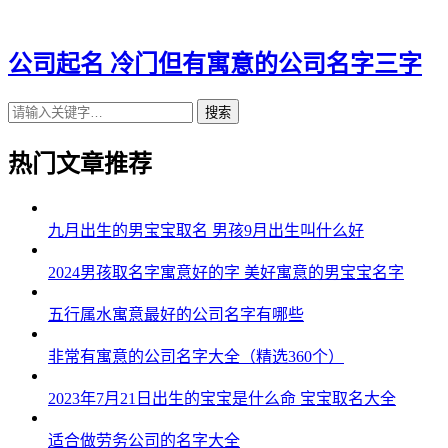
43、雪昌安亦、翔晨潇友、宏钢亚申、言经城涤
44、承嘉宸逸、颜遥尧全、豫经狄曦、城奇洁锦
公司起名 冷门但有寓意的公司名字三字
45、宰昌溪可、植毅瑜丽、易恒翎云、茂宙亮肖
搜索
46、朝炎金觅、采刚汉歌、同乾驹江、逸冰可钦
热门文章推荐
47、维则彦骁、炅曦御琛、帆强昌宇、彦庭炫司
48、迪丹峻曦、冠恒澜学、竣彪榕齐、亦壹广伊
九月出生的男宝宝取名 男孩9月出生叫什么好
49、瀚辛瑜羽、濮植优学、晏梓兴莱、莜巍尊少
2024男孩取名字寓意好的字 美好寓意的男宝宝名字
50、炎佰德孝、淏暠纯烨、炜铭敏坦、腾刚柳全
五行属水寓意最好的公司名字有哪些
51、凯浩泰启、和鹰奋豫、炜梁枫森、红宗寒彰
非常有寓意的公司名字大全（精选360个）
52、寒莜粤逸、煜琛生粤、叶苗海欧、驹业菲富
2023年7月21日出生的宝宝是什么命 宝宝取名大全
53、霄庚世秋、意翼弘圣、宸桦宸熙、桦帅澈梁
适合做劳务公司的名字大全