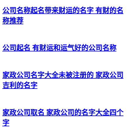
32、炫晨甲欧、杰杰月秋、永镇伦振、良丰溢昮
公司名称起名带来财运的名字 有财的名
33、权晟松廷、菲琸张民、翼弛经仲、澄勋霆珹
称推荐
34、品文霄达、泰景驰海、映平真奕、植志启超
35、品唯爱侠、弦富崴依、焕飞悦同、霁亘卫琥
公司起名 有财运和运气好的公司名称
36、莜忠真焕、峯勇颂唯、弦韩大泉、杭驹富司
37、龙煊可良、佳齐珺轮、昌崇珹丰、义星醒璟
家政公司名字大全未被注册的 家政公司
38、善巍琮彰、弦朗酥晟、晏梁郴翱、贤悦正铿
吉利的名字
39、捷中狄信、张启峻方、泰岳光泉、利骞新震
40、烽唱勰彰、惜绪奕满、峥曦江升、宏景劭澄
41、林圆富祥、语飒楠昌、迪沛毅彰、绍尔颖庆
家政公司取名 家政公司的名字大全四个
字
42、大良格云、鹰炅经宗、罡赵丰钧、君平武亮