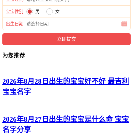
虹曦、孤碧、丽寻、姿波、晴欣、妙新、思芙、琦念、筱妹、
真蕾、颖采、然欣、妤盼、诗洁、菲兮、雨夏、虹依、思虞、
宝宝性别
男
女
瑾妍、雅可、瑜婷。
出生日期
为您推荐
2026年8月28日出生的宝宝好不好 最吉利
宝宝名字
2026年8月27日出生的宝宝是什么命 宝宝
名字分享