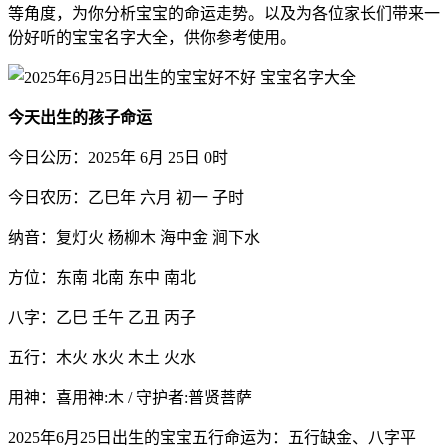
等角度，为你分析宝宝的命运走势。以及为各位家长们带来一
份好听的宝宝名字大全，供你参考使用。
今天出生的孩子命运
今日公历：2025年 6月 25日 0时
今日农历：乙巳年 六月 初一 子时
纳音：复灯火 杨柳木 海中金 涧下水
方位：东南 北南 东中 南北
八字：乙巳 壬午 乙丑 丙子
五行：木火 水火 木土 火水
用神：喜用神:木 / 守护者:普贤菩萨
2025年6月25日出生的宝宝五行命运为：五行缺金、八字平