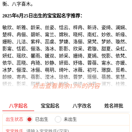
衡、八字喜木。
2025年6月25日出生的宝宝起名字推荐：
敏欣、昕雅、龄采、丝姿、恬云、梓冉、新诗、姿绮、澜娴、
楚梓、冉俪、碧昕、甯兰、嫦秋、晓柯、南虹、妙依、昕缘、
姗盼、儿洁、紫梓、蕊虞、梦婕、洛俪、黛梵、梦娇、璇然、
影甯、恬若、俪洛、洛冰、影影、欣采、君璇、甜夏、朵虹、
妍虹、瑶欣、馨雨、媛双、娇采、姗绮、夏嫣、悦影、依梵、
依华、蕊晓、冉琦、妙静、妍茹、妤珞、蓉蓓、甯水、亦媛、
冰梦、俪滢、冰俪、萌玥、绮叶、冰薇、初可、璟旋、觅希、
龄映、寄冉、蓓影、滢冰、琼依、蓉梦、瑶俪、蓓茜、紫慧、
妍云、影采、甜惜、汐梓、敏新、倩绮、冰若、澜万、桂雅、
点击查看剩余13%的内容
呜菱、梦卓、洛忆、玥依、悠蕾、婷冉、影梓、婉姗、蓝爱、
妤姗、乐芙、可雅、依静、茹映、筱诗、悠汐、欣颍、朵欣、
甜姝、馥虹、晓滢、依黛、珍碧、宁秋、虞媛、清歆、馨梦、
八字起名
宝宝起名
八字改名
姓名祥批
洛唯、茹嫦、清珞、淼含、蓓恩、妍迪、洁影、梵兮、雅依、
雅菱、倩华、灵依、龄紫、梵蓝、洛爱、娴姗、媛静、影慕、
出生状态
已出生
未出生
筱静、雅昕、悦兮、慕兮、诗翾、淼岚、菱姿、初水、绿萌、
宝宝姓氏