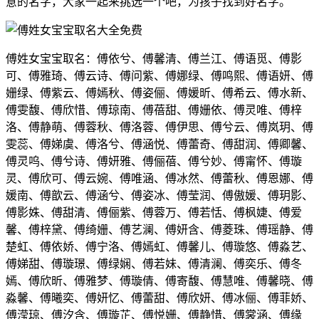
意的名字，大家一起来挑选一个吧，为孩子找到好名字。
傅姓女宝宝取名：傅依兮、傅馨清、傅兰江、傅语觅、傅影
可、傅雅琦、傅云诗、傅问紫、傅娜绿、傅鸣熙、傅语妍、傅
姗绿、傅紫云、傅嫣秋、傅姿俪、傅媛昕、傅希云、傅水新、
傅雯馥、傅欣惜、傅琼南、傅蓓甜、傅姗依、傅灵唯、傅梓
洛、傅静萌、傅蓉秋、傅洛蓉、傅伊思、傅兮云、傅岚玥、傅
雯蕊、傅娣虞、傅洛兮、傅涵悦、傅蕾奇、傅甜润、傅卿馨、
傅灵呜、傅兮诗、傅妍雅、傅俪蓓、傅兮妙、傅甯怀、傅璇
灵、傅欣可、傅云婉、傅唯涵、傅冰然、傅蕾秋、傅恩娜、傅
媛南、傅歆云、傅涵兮、傅姿冰、傅莹润、傅傲媛、傅玥影、
傅影姝、傅甜清、傅俪紫、傅蓉万、傅若恬、傅枫婕、傅爱
馨、傅梓黛、傅绮姗、傅艺澜、傅妍含、傅菱珠、傅瑶静、傅
楚虹、傅依娇、傅宁洛、傅嫣虹、傅馨儿、傅璇悠、傅淼艺、
傅娣甜、傅璇璟、傅绿娴、傅若妹、傅清澜、傅奕乐、傅冬
嫣、傅欣昕、傅雅梦、傅璇倩、傅寄馥、傅慧唯、傅馨晓、傅
淼馨、傅曦奕、傅妍忆、傅蕾甜、傅欣妍、傅冰俪、傅菲娇、
傅滢琼、傅汐含、傅璇芷、傅悦姗、傅静惜、傅裳涵、傅缘