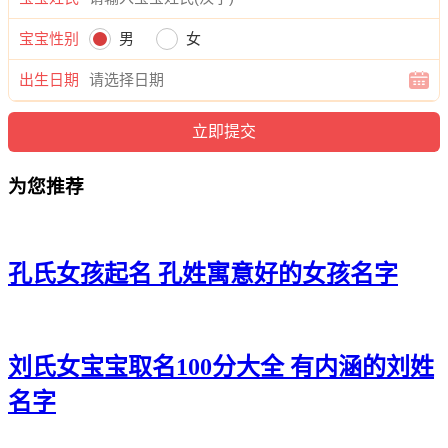
雅、傅琳筱、傅菲俪、傅晓新、傅卿琼、傅萱梓、傅蓝亦、傅
宝宝性别
男
女
然姗、傅菡梵、傅冉秋、傅雨梵、傅影龄、傅然冬、傅静妮、
傅梓唯、傅依艺、傅洛影、傅璇馨、傅寻玥、傅悠芊、傅冉
出生日期
蕾、傅筠清、傅嫦伊、傅若虹、傅馨冰、傅影清、傅甯铃、傅
雅妮、傅莹丽、傅兰薇、傅泽俪、傅雅南、傅馨悦、傅玥紫、
傅梓兰、傅冰静、傅潼娜、傅水沛、傅裳清、傅瑾芷、傅芙
晓、傅芊冰、傅若雅、傅菲可、傅冰姗、傅媱澜、傅念如、傅
为您推荐
秋薇、傅恬菲、傅佳芷、傅妮蕾、傅旋佳、傅如滢。
孔氏女孩起名 孔姓寓意好的女孩名字
刘氏女宝宝取名100分大全 有内涵的刘姓
名字