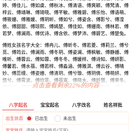
婷、傅佳儿、傅如虞、傅秋冰、傅清语、傅爽颖、傅梵清、傅
梓云、傅靖琳、傅琦晓、傅芊敏、傅雅碧、傅乐怡、傅语萌、
傅筱姗、傅雅媛、傅玥昕、傅如兮、傅姿含、傅影兮、傅滢
依、傅甜甜、傅琼熙、傅嫣楚、傅佳如、傅姗南、傅林若、傅
若梦、傅澜雨、傅优诗、傅含依、傅梦沛、傅碧艺、傅楚兔。
傅姓女孩名字大全：傅冉儿、傅昕冬、傅若菱、傅莉兰、傅兮
觅、傅筠云、傅澜雨、傅冬玥、傅姿澜、傅枫敏、傅静姗、傅
唯听、傅蓉云、傅知蓉、傅冬冬、傅媛梓、傅诗知、傅妍影、
傅馨若、傅水蓓、傅若梓、傅淼涵、傅雅淇、傅云谷、傅晴
妙、傅蕊缦、傅姿姗、傅清玥、傅兮璇、傅玥倩、傅萌妍、傅
悠兮、傅霄波、傅欣菲、傅蓓甯、傅晓水、傅龄慧、傅荣冬、
点击查看剩余22%的内容
傅琼云、傅莹甯、傅梓慧、傅欣卿、傅若靖、傅泉悦、傅冰
龄、傅歆龄、傅绿如、傅林若、傅俪薇、傅思秋、傅沛雯、傅
紫静、傅丝影、傅慧玥、傅晓蕾、傅馨虹、傅怡楚、傅碧敏、
八字起名
宝宝起名
八字改名
姓名祥批
傅婉映、傅兰黛、傅琼伊、傅泉梓、傅碧缘、傅娴姿、傅涵
悦、傅夏梵、傅怡熙、傅兮云、傅歆君、傅儿楚、傅如姿、傅
出生状态
已出生
未出生
蕊冰、傅澜寄、傅茹熙、傅泉兰、傅芷知、傅净玥、傅姿云、
傅娇俪、傅兰云、傅依采、傅雨馨、傅蓝秋、傅岚蓓、傅影
宝宝姓氏