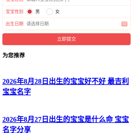
语秋、妍缘、妍晴、含蓓、影婷、甜问、卿姗、爱艺、兰影、
兰语、姿涵、菱碧、梵甯、虹馥、莹觅、秋蓝、妍如、恬晴、
宝宝性别
男
女
依依。
出生日期
为您推荐
2026年8月28日出生的宝宝好不好 最吉利
宝宝名字
2026年8月27日出生的宝宝是什么命 宝宝
名字分享