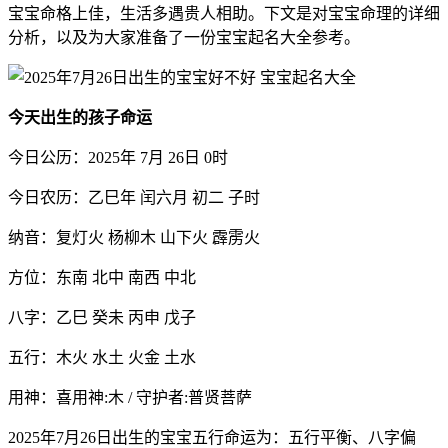
宝宝命格上佳，生活多遇贵人相助。下文是对宝宝命理的详细
分析，以及为大家准备了一份宝宝起名大全参考。
今天出生的孩子命运
今日公历：2025年 7月 26日 0时
今日农历：乙巳年 闰六月 初二 子时
纳音：复灯火 杨柳木 山下火 霹雳火
方位：东南 北中 南西 中北
八字：乙巳 癸未 丙申 戊子
五行：木火 水土 火金 土水
用神：喜用神:木 / 守护者:普贤菩萨
2025年7月26日出生的宝宝五行命运为：五行平衡、八字偏