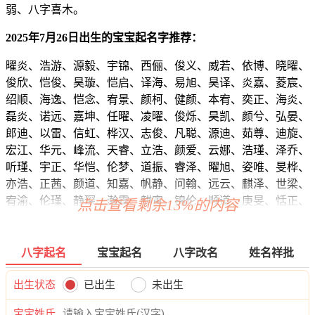
弱、八字喜木。
2025年7月26日出生的宝宝起名字推荐：
曜炎、浩游、源毅、宇锦、西俪、俊义、威若、依博、晓曜、
俊欣、恺俊、昊璇、恺启、译海、易旭、昊译、炎嘉、菱宸、
绍顺、海逸、恺念、宥景、颜柯、健颜、本宥、奕正、海炎、
磊炎、诺远、嘉坤、任曜、凌曜、俊烁、昊凯、颜兮、弘晏、
郎迪、以雷、信虹、桦汉、志俊、凡聪、源迪、茹尊、迪旋、
宏江、华元、峰流、天睿、立浩、颜爱、云娜、浩瑾、泽乔、
听瑾、宇正、华恺、伦梦、道振、睿泽、曜旭、姿唯、旻桦、
亦浩、正茜、颜道、知嘉、帆静、问翰、远云、麒泽、世梁、
宥渝、伦瑾、静琛、瀚霆、麒寅、锦伦、顺道、庚旻、恬正、
点击查看剩余13%的内容
曜辰、郎炎、翰博、俊译、石海、信奕、翰宽、弘炎、迪麒、
昕旻、震虎、紫正、元南、唯新、雄俊、翰泽、凡宸、烁拓、
正伦、强亦、娜琛、超云、东尚、辰凡、宸译、信和、弘采、
八字起名
宝宝起名
八字改名
姓名祥批
俊郎、信婧、浩雅、逸寅、诺淼、唯听、南浩、志昕、瑞嘉、
侠海、元蓝、烁尚、义瑾、硕龙、乐辰、烁旻、辰泽、洺浩、
出生状态
已出生
未出生
浩元、彦颜、观景、泽奕、世正、伦新、郎朴、亚锦、碧恺、
宝宝姓氏