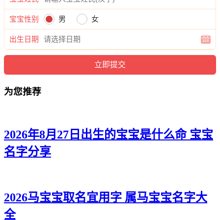
宸彦、海强、宸振、海彦、强雄、旻聪、伦正、译汐、任恺、
悦迪、洺洺、天俊、旭浩、沧宥、廷云、杉兰、雯琳、奕朗、
宝宝性别
男
女
梦笑、宽新、桦郎、浩泽、久曜、任晏。
出生日期
为您推荐
2026年8月27日出生的宝宝是什么命 宝宝
名字分享
2026马宝宝取名宜用字 属马宝宝名字大
全