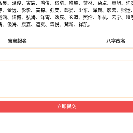
弘昊、泽俊、寅宸、鸣俊、璟曦、唯望、苛林、朵卓、睿旭、迪
尊、蕾远、影影、寅锦、强奕、郎晏、少东、泽麒、影云、熙运
威涵、建博、弘海、洋霄、逸宸、玄道、照伦、唯杭、云宁、曜
清、俊海、宸嘉、运奕、霖悦、梵新、祥凯。
宝宝起名
八字改名