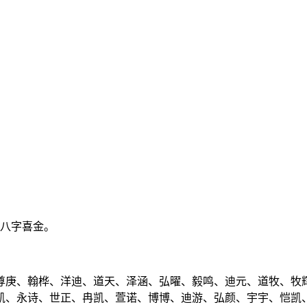
、八字喜金。
尊庚、翰桦、洋迪、道天、泽涵、弘曜、毅鸣、迪元、道牧、牧
凯、永诗、世正、冉凯、萱诺、博博、迪游、弘颜、宇宇、恺凯