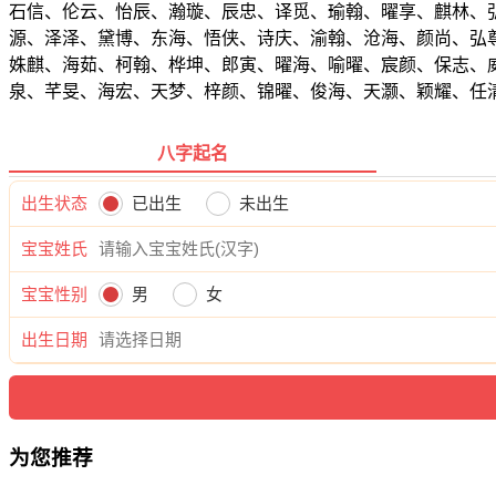
石信、伦云、怡辰、瀚璇、辰忠、译觅、瑜翰、曜享、麒林、
源、泽泽、黛博、东海、悟侠、诗庆、渝翰、沧海、颜尚、弘
姝麒、海茹、柯翰、桦坤、郎寅、曜海、喻曜、宸颜、保志、
泉、芊旻、海宏、天梦、梓颜、锦曜、俊海、天灏、颖耀、任
八字起名
出生状态
已出生
未出生
宝宝姓氏
宝宝性别
男
女
出生日期
为您推荐