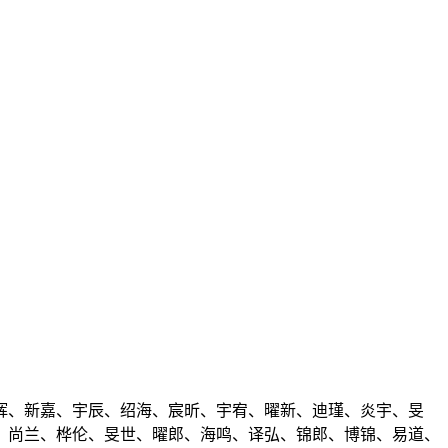
辉、新嘉、宇辰、绍海、宸昕、宇宥、曜新、迪瑾、炎宇、旻
、尚兰、桦伦、旻世、曜郎、海鸣、译弘、锦郎、博锦、易道、