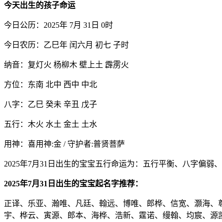
今天出生的孩子命运
今日公历：2025年 7月 31日 0时
今日农历：乙巳年 闰六月 初七 子时
纳音：复灯火 杨柳木 壁上土 霹雳火
方位：东南 北中 西中 中北
八字：乙巳 癸未 辛丑 戊子
五行：木火 水土 金土 土水
用神：喜用神:金 / 守护者:普贤菩萨
2025年7月31日出生的宝宝五行命运为：五行平衡、八字偏弱
2025年7月31日出生的宝宝起名字推荐：
正译、乐亚、瀚唯、凡廷、翰远、博唯、郎桦、信宽、灏海、
宇、桦云、寅源、郎本、海桦、浩新、霆诺、缦翰、均宸、源