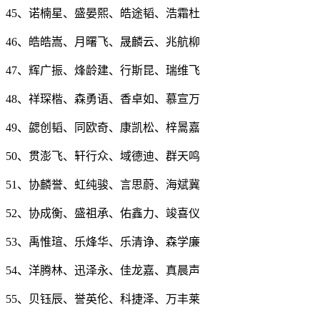
45、诺楠星、盛晏熙、皓途韬、浩霜杜
46、皓皓嵩、月曙飞、晟麟云、兆航柳
47、辉广振、烽龄建、行斯昆、瑞维飞
48、祥琛楷、森勇语、香卓如、慕宣万
49、勰创韬、同欧奇、康凯松、梓暠嘉
50、贯澎飞、轩行众、域德迪、群天鸣
51、协麟誉、虹纯骏、言思蔚、海斌冀
52、协成衡、盛祖承、佑鑫力、竣喜仪
53、禹惟瑄、乐烽华、乐清诤、森学廉
54、洋腾林、迅泽永、佳龙嘉、真晨声
55、贝钰辰、誉英伦、科捷泽、万丰莱