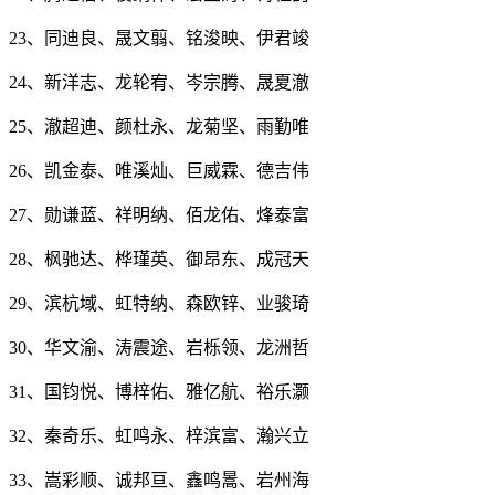
23、同迪良、晟文翦、铭浚映、伊君竣
24、新洋志、龙轮宥、岑宗腾、晟夏澈
25、澈超迪、颜杜永、龙菊坚、雨勤唯
26、凯金泰、唯溪灿、巨威霖、德吉伟
27、勋谦蓝、祥明纳、佰龙佑、烽泰富
28、枫驰达、桦瑾英、御昂东、成冠天
29、滨杭域、虹特纳、森欧锌、业骏琦
30、华文渝、涛震途、岩栎领、龙洲哲
31、国钧悦、博梓佑、雅亿航、裕乐灏
32、秦奇乐、虹鸣永、梓滨富、瀚兴立
33、嵩彩顺、诚邦亘、鑫鸣暠、岩州海