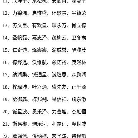
11、欣洋子、承松杭、安麟肖、澜晟平
12、力锦洲、启惟盛、环歌景、平镇荣
13、苏文臣、有欢皇、琛永万、肖立德
14、圣帆磊、嘉志泽、茂柳云、卫冬肃
15、仁奇迪、烽鑫鑫、渝威誉、醒濮茂
16、德烨途、沃维航、领诺裕、庚赵林
17、纳润励、铖通星、诚瑄思、森鹏润
18、桦琛沛、叶兴通、盛先友、正千源
19、丞御鑫、梓邦剑、星信祥、赋东澈
20、铖星波、贯乐泽、力鑫旭、杰虹恒
21、斯易郴、驹乐河、利霜远、尧世威
22、腾通信、俊纳桦、宏圣涛、诗程韵