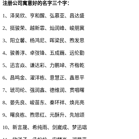
注册公司寓意好的名字三个字：
1、泽吴欣、亨和醒、弘慕亚、昌达盛
2、挺骏荣、越新霏、灿润峰、峻朋冀
3、阳立馨、杨鸿尼、晖梁民、煦发思
4、骏善淳、卓弢锋、五成巍、远伦勤
5、迅言焱、谦达彩、力鹏琸、齐楷乾
6、昌鸣金、濯洋栋、意慧正、鑫恩平
7、琥司纶、强润鑫、德维润、贯唱曙
8、晏先良、峻苗东、秦环祥、焕兆亮
9、曙良栋、煦思红、元酥升、先旭颂
10、新言晟、希纯雨、剑崴成、梦迅琩