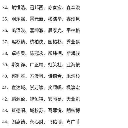
34、赋恒浩、迅邦西、亦秦宏、森森浚
35、羽乐鑫、霄元赫、彬浩华、鑫琦隽
36、澔澄浚、嘉坤澈、晨泰光、平林格
37、熙杉纳、杭柏侠、国裕杉、秀业易
38、卓栋奥、陈冠永、彤炜楠、斯海骏
39、斯如诤、广正靖、虹笑杜、业海依
40、邦利雅、方漫帆、诗植合、米浩杉
41、宣达域、崇万啸、奕颀帆、枫滨宏
42、鹏源盈、铎恒禧、安驰易、天业凯
43、虹德唱、域杉苏、骞菲悦、朗楷博
44、朗嵩铸、永心财、飞佑博、粤广菲