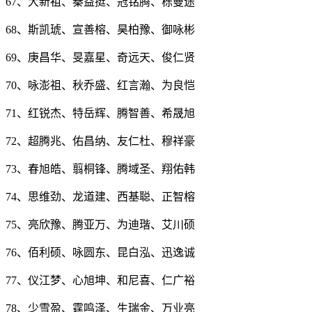
67、大新祖、秦益挺、冠铭腾、栎曼途
68、斯凯琥、宣善榕、昊柏豫、御咏彬
69、庚昌华、旻嘉星、奇远天、俊仁贤
70、咏澎祖、秋乔盛、红言瀚、为良恺
71、红锐杰、特岳辉、腾智善、希晟旭
72、超腾兆、佑昌纳、友仁杜、穆祥豪
73、春旭皓、翦桐锋、腾域圣、翔佑韩
74、思维劲、龙道建、西基聪、正智榕
75、亮欣豫、腾亚万、为迪瑎、艾川硕
76、佰利硕、咏圆东、昆白泓、迅逸诚
77、仪江梦、心旭坤、和尼喜、仁广裕
78、少雪盈、霆鸣泽、生瑞金、万业亮