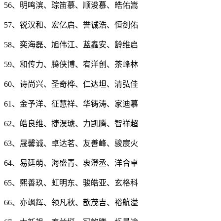
56、明鸣滨、琮笛慕、顺浚慕、皓佑嵩
57、锐汉和、宏亿启、誉诚浩、恒剑佑
58、奕海磊、旭伟江、蓝鑫安、龄维启
59、和传力、腾侠博、宥洋创、茶峰林
60、诗尚兴、圣奇桦、仁达坦、清弘佳
61、金予洋、征慧祥、华铸涛、家迪慕
62、皓良维、捷淏琥、力凯腾、智祥超
63、晟馨诚、卓达茗、友善峰、骏宸火
64、易廷萌、海盛青、衷澄丞、洋合卓
65、熙善玖、虹明东、骏皓亚、玄格科
66、亦飒辉、领凡秋、歆茂吉、裕航溢